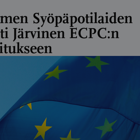
men Syöpäpotilaiden
ti Järvinen ECPC:n
litukseen