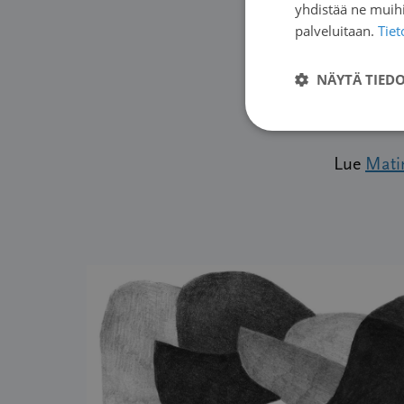
yhdistää ne muihin
palveluitaan.
Tie
Suomen Sy
NÄYTÄ TIED
Lue
Matin