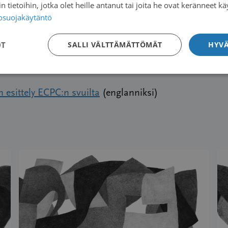
 tietoihin, jotka olet heille antanut tai joita he ovat keränneet kä
tosuojakäytäntö
öpäpotilaat onnittelee hallituspaikasta!
OT
SALLI VÄLTTÄMÄTTÖMÄT
HYVÄ
 esittely ECPC:n svuilta
(englanniksi)