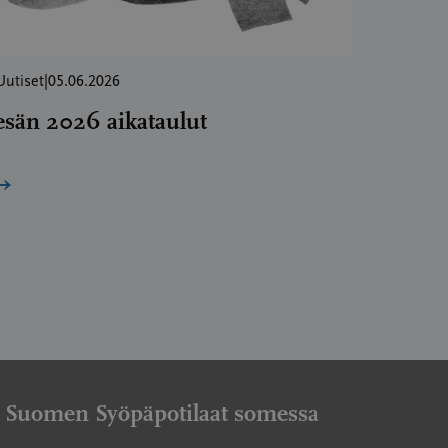
Uutiset
|
05.06.2026
esän 2026 aikataulut
→
Suomen Syöpäpotilaat somessa