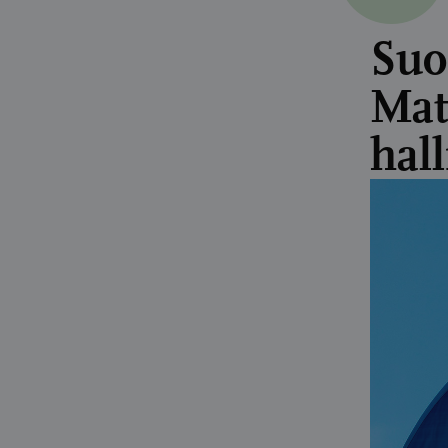
Suo
Mat
hal