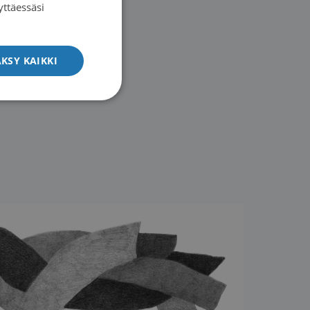
yttäessäsi
ENGLISH
KSY KAIKKI