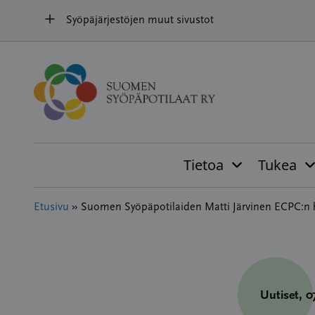
Hyppää
Syöpäjärjestöjen muut sivustot
sisältöön
Tietoa
Tukea
Etusivu
»
Suomen Syöpäpotilaiden Matti Järvinen ECPC:n h
Uutiset
, 0