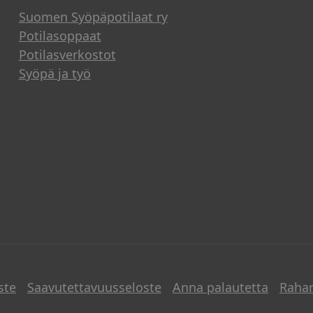
Suomen Syöpäpotilaat ry
Potilasoppaat
Potilasverkostot
Syöpä ja työ
ste
Saavutettavuusseloste
Anna palautetta
Raha