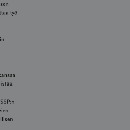
isen
ttaa työ
in
.
 kanssa
istää.
 SSP:n
vien
llisen