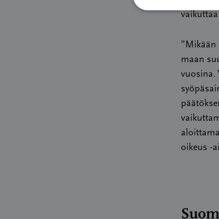
vaikuttaa
”
Mikään e
maan suu
vuosina.
syöpäsai
päätökse
vaikuttam
aloittam
oikeus -a
Suome