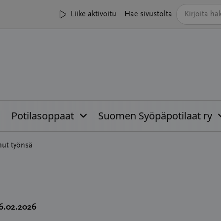
Liike aktivoitu
Hae sivustolta
Potilasoppaat
Suomen Syöpäpotilaat ry
nut työnsä
06.02.2026