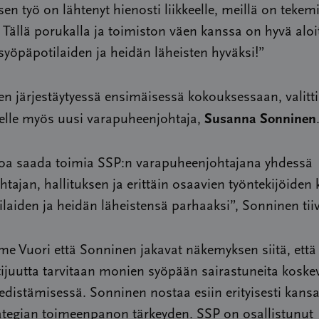
sen työ on lähtenyt hienosti liikkeelle, meillä on tekem
 Tällä porukalla ja toimiston väen kanssa on hyvä aloi
öpäpotilaiden ja heidän läheisten hyväksi!”
en järjestäytyessä ensimäisessä kokouksessaan, valitti
Susanna Sonninen
selle myös uusi varapuheenjohtaja,
oa saada toimia SSP:n varapuheenjohtajana yhdessä
tajan, hallituksen ja erittäin osaavien työntekijöiden
laiden ja heidän läheistensä parhaaksi”, Sonninen tiiv
e Vuori että Sonninen jakavat näkemyksen siitä, että
ijuutta tarvitaan monien syöpään sairastuneita koske
edistämisessä. Sonninen nostaa esiin erityisesti kansa
ategian toimeenpanon tärkeyden. SSP on osallistunut