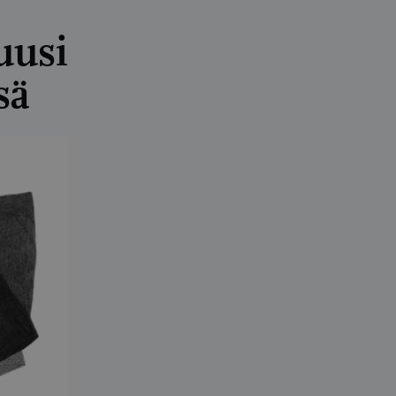
uusi
sä