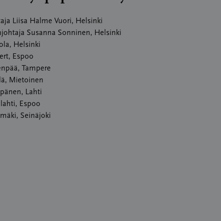
ja Liisa Halme Vuori, Helsinki
johtaja Susanna Sonninen, Helsinki
la, Helsinki
ert, Espoo
npää, Tampere
lä, Mietoinen
änen, Lahti
lahti, Espoo
amäki, Seinäjoki