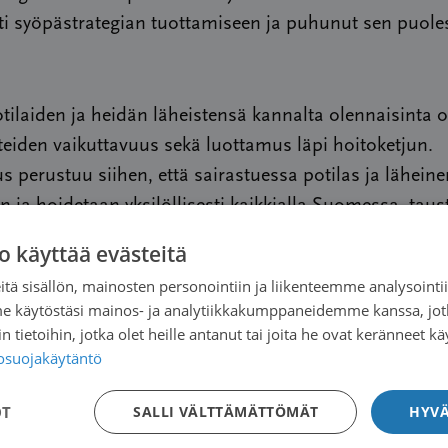
sti syöpästrategian tuottamiseen ja puhunut sen puole
ilaiden ja heidän läheistensä kannalta olennaisinta 
eiden vaikuttavuus sekä luottamus läpi hoitoketjun.
 perustuu siihen, että sairastuessa potilas ja läheine
 ja hoidetaan yksilöllisesti kaikkialla Suomessa, taus
istä riippumatta. Väestön ikääntyessä ja syöpätapaus
o käyttää evästeitä
ssä, potilaat eivät saa joutua pelkäämään onko heitä 
tä sisällön, mainosten personointiin ja liikenteemme analysoint
uomessa ei ole varaa diagnoosiviiveisiin, eikä luotta
me käytöstäsi mainos- ja analytiikkakumppaneidemme kanssa, jot
seen terveydenhuoltoa kohtaan. Tuoreen kansallisen
 tietoihin, jotka olet heille antanut tai joita he ovat keränneet kä
tegian viipymätön toimeenpano on sekä potilaiden, l
tosuojakäytäntö
 yhteiskunnan kannalta kriittisen tärkeää.”
OT
SALLI VÄLTTÄMÄTTÖMÄT
HYVÄ
eenjohtajiston ja hallituksen tahtotilasta kertoo my