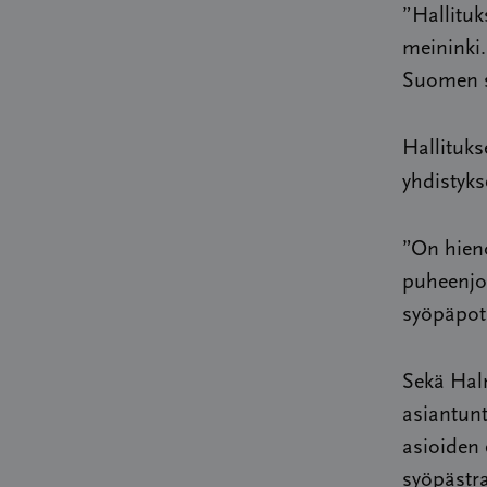
”Hallituk
meininki.
Suomen sy
Hallituks
yhdistyk
”On hien
puheenjoh
syöpäpoti
Sekä Halm
asiantunt
asioiden 
syöpästr