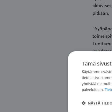
aktiivise
pitkään.
”Syöpäpot
toimenpit
Luottamus
kohdataan
syöpätyyp
Tämä sivust
lisääntye
Käytämme evästei
hoitaa. S
tietoja sivustom
murenemi
yhdistää ne muihin
syöpästra
palveluitaan.
Tie
että koko
NÄYTÄ TIED
Uuden puh