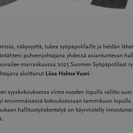
mista, näkyvyyttä, tukea syöpäpotilaille ja heidän lähei
totähteni puheenjohtajana yhdessä asiantuntevan hal
 kuvailee marraskuussa 2025 Suomen Syöpäpotilaat ry
Liisa Halme Vuori
htajana aloittanut
.
en syyskokouksessa viime vuoden lopulla valittu uusi 
ytyi ensimmäisessä kokouksessaan tammikuun lopulla
kaan hallitustyöskentelyä on käynnistelty innostune
ä.