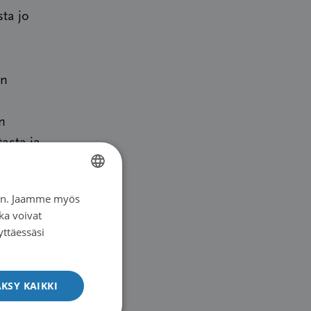
sta jo
on
n
tasta ja
ten
varaa
iin. Jaamme myös
FINNISH
muksen
ka voivat
SWEDISH
yttäessäsi
ENGLISH
äheisten
KSY KAIKKI
ös halu