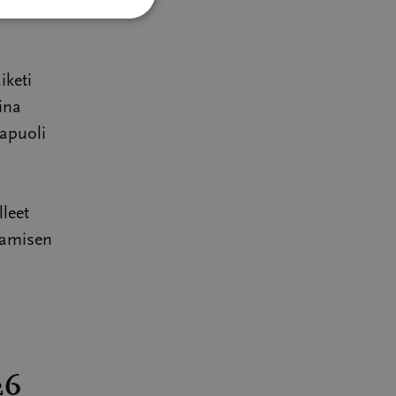
iketi
ina
apuoli
leet
tamisen
26