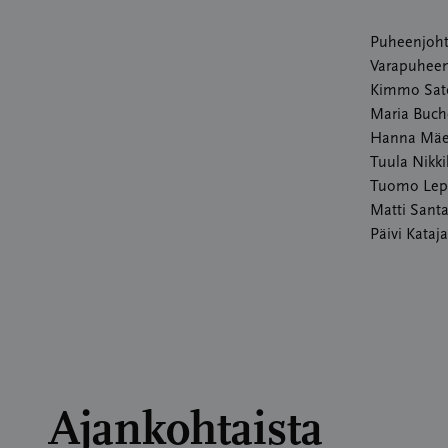
Puheenjohta
Varapuheen
Kimmo Sato
Maria Buch
Hanna Mäe
Tuula Nikki
Tuomo Lepp
Matti Santa
Päivi Kataj
Ajankohtaista