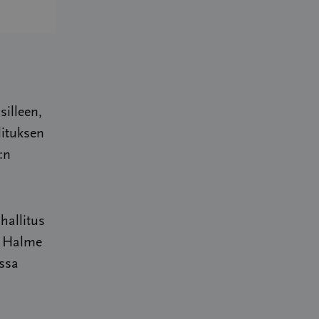
silleen,
lituksen
:n
hallitus
. Halme
issa