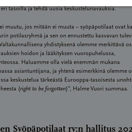
 eri tasoilla ja tehdä uusia keskustelunavauksia.
i muutu, jos mitään ei muuta – syöpäpotilaat ovat ka
rin potilasryhmä ja sen on ennustettu kasvavan tulev
Valtakunnallisena yhdistyksenä olemme merkittävä os
rauksien hoidon ja lääkityksen vuoropuhelussa,
nteossa. Haluamme olla vielä enemmän mukana
assa asiantuntijana, ja yhtenä esimerkkinä olemme ol
assa keskustelua tärkeästä Eurooppa-tasoisesta unoh
iheesta (
right to be forgotten
)”,
Halme Vuori summaa.
n Syöpäpotilaat ry:n hallitus 20