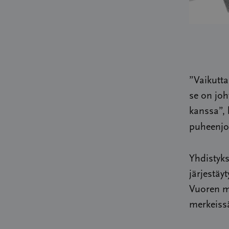
”Vaikutta
se on joh
kanssa”,
puheenjo
Yhdistyks
järjestä
Vuoren mu
merkeiss