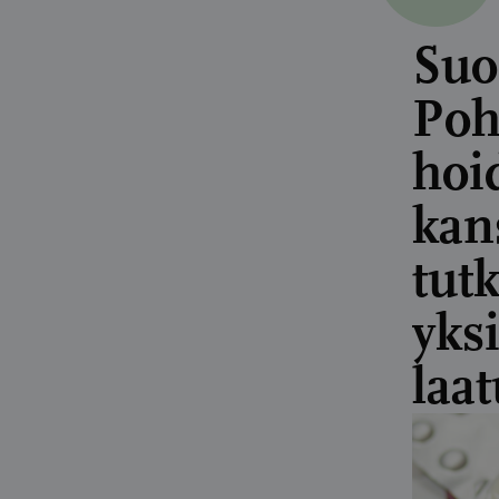
Suo
Poh
hoi
kan
tut
yksi
laat