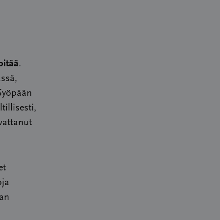
pitää
.
ässä,
 Syöpään
llisesti,
vattanut
et
oja
man