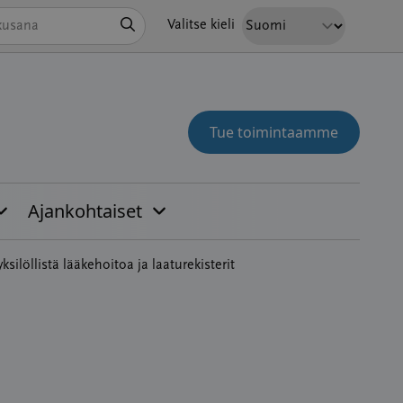
Hae
Valitse kieli
Tue toimintaamme
Ajankohtaiset
löllistä lääkehoitoa ja laaturekisterit