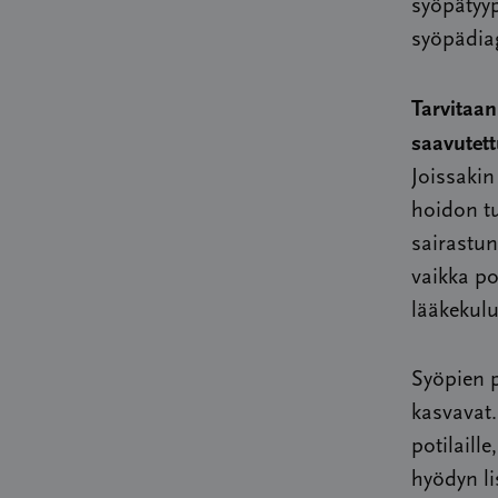
syöpätyy
syöpädia
Tarvitaan
saavutett
Joissakin
hoidon tu
sairastun
vaikka p
lääkekul
Syöpien 
kasvavat.
potilaill
hyödyn li