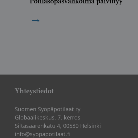
Potilasopasvalikoima päivittyy
→
Yhteystiedot
Suomen Syöpäpotilaat ry
Globaalikeskus, 7. kerros
Siltasaarenkatu 4, 00530 Helsinki
info@syopapotilaat.fi