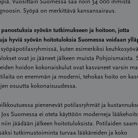
ppiä. Vuosittain Suomessa saa noin 34 000 ihmistä
gnoosin. Syöpä on merkittävä kansansairaus.
 panostuksia syövän tutkimukseen ja hoitoon, jotta
uja hyviä syövän hoitotuloksia Suomessa voidaan yllä
 syöpäpotilasryhmissä, kuten esimerkiksi keuhkosyöv
lokset ovat jo jääneet jälkeen muista Pohjoismaista.
eiden hoidon kokonaiskulut ovat kasvaneet varsin malti
otilaita on enemmän ja moderni, tehokas hoito on kas
ujen osuutta kokonaisuudessa.
pilkkoutuessa pienenevät potilasryhmät ja kustannuks
 Jos Suomessa ei oteta käyttöön moderneja lääkehoit
e, niin jäädään jälkeen hoitotuloksista. Potilaiden saa
säksi tutkimustoiminta turvaa lääkäreiden ja koko