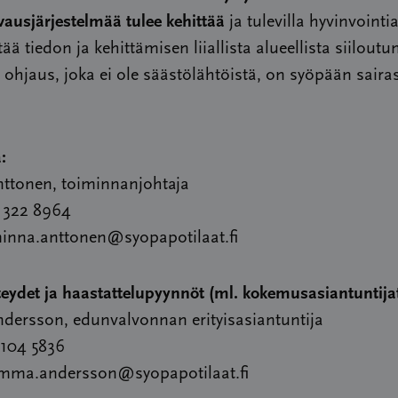
ausjärjestelmää tulee kehittää
ja tulevilla hyvinvointia
tää tiedon ja kehittämisen liiallista alueellista siiloutu
y ohjaus, joka ei ole säästölähtöistä, on syöpään sair
:
ttonen, toiminnanjohtaja
 322 8964
minna.anttonen@syopapotilaat.fi
ydet ja haastattelupyynnöt (ml. kokemusasiantuntijat
ersson, edunvalvonnan erityisasiantuntija
 104 5836
emma.andersson@syopapotilaat.fi