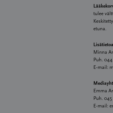
Lääkekorv
tulee vält
Keskitett
etuna.
Lisätietoa
Minna An
Puh. 044
E-mail: 
Mediayhte
Emma And
Puh. 045
E-mail: 