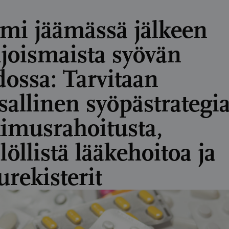
mi jäämässä jälkeen
joismaista syövän
dossa: Tarvitaan
sallinen syöpästrategia
kimusrahoitusta,
löllistä lääkehoitoa ja
urekisterit