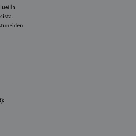
lueilla
mista.
astuneiden
):