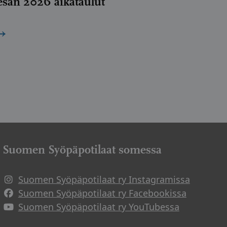
esän 2026 aikataulut
→
Suomen Syöpäpotilaat somessa
Suomen Syöpäpotilaat ry Instagramissa
Suomen Syöpäpotilaat ry Facebookissa
Suomen Syöpäpotilaat ry YouTubessa