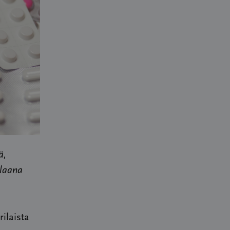
ä,
ilaana
rilaista