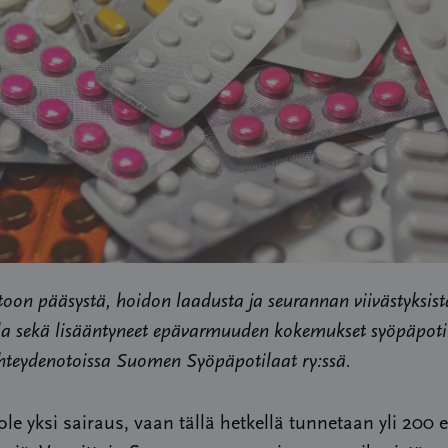
toon pääsystä, hoidon laadusta ja seurannan viivästyksist
la sekä lisääntyneet epävarmuuden kokemukset syöpäpot
hteydenotoissa Suomen Syöpäpotilaat ry:ssä.
ole yksi sairaus, vaan tällä hetkellä tunnetaan yli 200 e