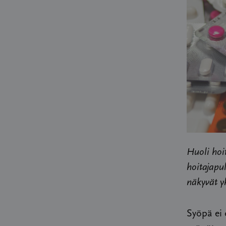
Huoli hoi
hoitajapu
näkyvät y
Syöpä ei 