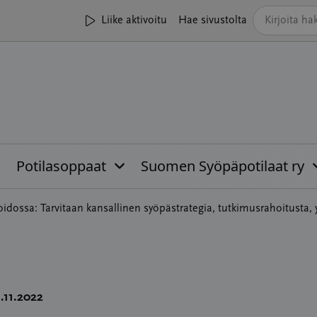
Liike aktivoitu
Hae sivustolta
Potilasoppaat
Suomen Syöpäpotilaat ry
ssa: Tarvitaan kansallinen syöpästrategia, tutkimusrahoitusta, yksi
1.11.2022