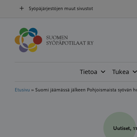
Hyppää
Syöpäjärjestöjen muut sivustot
sisältöön
Tietoa
Tukea
Etusivu
»
Suomi jäämässä jälkeen Pohjoismaista syövän hoido
Uutiset
, 1