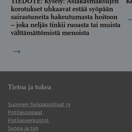
TIEDOTE: Kysely: Asiakasmaksujen
K
korotukset uhkaavat estää syöpään
sairastuneita hakeutumasta hoitoon
– joka neljäs tinkii ruoasta tai muista
välttämättömistä menoista
→
Tietoa ja tukea
Suomen Syöpäpotilaat ry
Potilasoppaat
Potilasverkostot
Syöpä ja työ