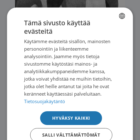
Tämä sivusto käyttää
evästeitä
FINNISH
Käytämme evästeitä sisällön, mainosten
SWEDISH
personointiin ja liikenteemme
Uutiset
|
10.06.2026
ENGLISH
analysointiin. Jaamme myös tietoja
TIEDOTE: Kysely: Asiakasmaksujen
sivustomme käytöstäsi mainos- ja
analytiikkakumppaneidemme kanssa,
korotukset uhkaavat estää syöpään
jotka voivat yhdistää ne muihin tietoihin,
sairastuneita hakeutumasta hoitoon –
jotka olet heille antanut tai joita he ovat
joka neljäs tinkii ruoasta tai muista
keränneet käyttäessäsi palveluitaan.
välttämättömistä menoista
Tietosuojakäytäntö
→
HYVÄKSY KAIKKI
SALLI VÄLTTÄMÄTTÖMÄT