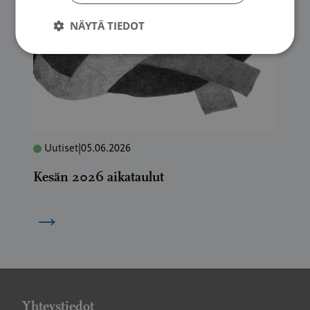
NÄYTÄ TIEDOT
Uutiset
|
05.06.2026
Kesän 2026 aikataulut
→
Yhteystiedot