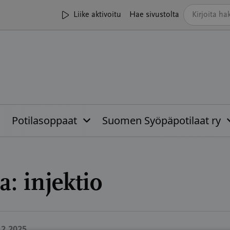
Liike aktivoitu
Hae sivustolta
Potilasoppaat
Suomen Syöpäpotilaat ry
a:
injektio
12.2025