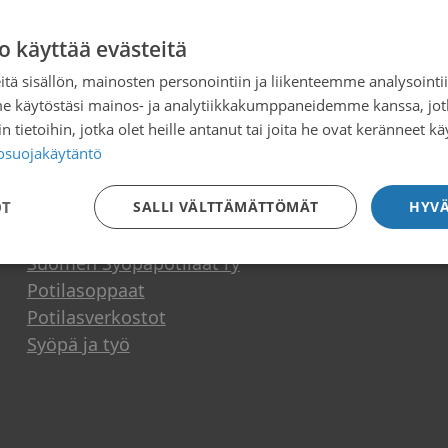
rvattavista pistettävistä lääkkeistä – v
o käyttää evästeitä
tä sisällön, mainosten personointiin ja liikenteemme analysoint
me käytöstäsi mainos- ja analytiikkakumppaneidemme kanssa, jot
 tietoihin, jotka olet heille antanut tai joita he ovat keränneet kä
tosuojakäytäntö
Tietoa ja tukea
OT
SALLI VÄLTTÄMÄTTÖMÄT
HYVÄ
Suomen Syöpäpotilaat ry
Potilasoppaat
Potilasverkostot
Syöpä ja työ