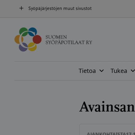
Hyppää
Syöpäjärjestöjen muut sivustot
sisältöön
Tietoa
Tukea
Avainsan
AJANKOHTAISTA
17.