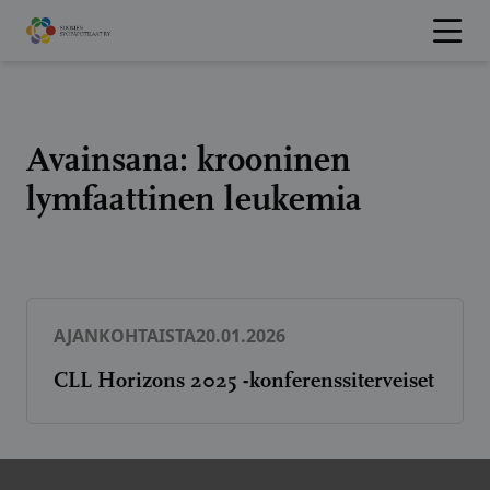
Hyppää
sisältöön
Avainsana:
krooninen
lymfaattinen leukemia
AJANKOHTAISTA
20.01.2026
CLL Horizons 2025 -konferenssiterveiset