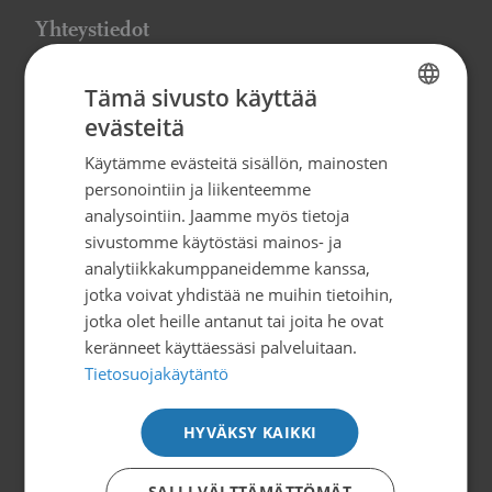
Yhteystiedot
Suomen Syöpäpotilaat ry
Tämä sivusto käyttää
Globaalikeskus, 7. kerros
evästeitä
FINNISH
Siltasaarenkatu 4, 00530 Helsinki
Käytämme evästeitä sisällön, mainosten
SWEDISH
info@syopapotilaat.fi
personointiin ja liikenteemme
ENGLISH
analysointiin. Jaamme myös tietoja
Y-tunnus: 0239008-1
sivustomme käytöstäsi mainos- ja
analytiikkakumppaneidemme kanssa,
jotka voivat yhdistää ne muihin tietoihin,
Tilaa uutiskirje
jotka olet heille antanut tai joita he ovat
keränneet käyttäessäsi palveluitaan.
Tietosuojakäytäntö
Tietoa ja tukea
HYVÄKSY KAIKKI
Suomen Syöpäpotilaat ry
Potilasoppaat
SALLI VÄLTTÄMÄTTÖMÄT