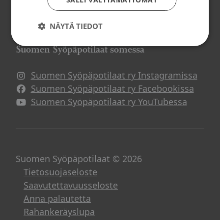
Potilasverkostot
Syöpä ja työ
NÄYTÄ TIEDOT
Suomen Syöpäpotilaat somessa
Suomen Syöpäpotilaat ry Instagramissa
Suomen Syöpäpotilaat ry Facebookissa
Suomen Syöpäpotilaat ry YouTubessa
Suomen Syöpäpotilaat © 2026
Tietosuojaseloste
Saavutettavuusseloste
Anna palautetta
Rahankeräyslupa