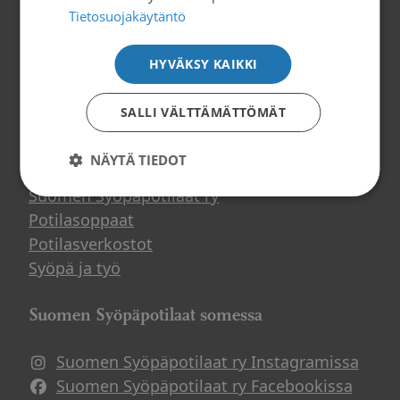
Y-tunnus: 0239008-1
Tietosuojakäytäntö
HYVÄKSY KAIKKI
Tilaa uutiskirje
SALLI VÄLTTÄMÄTTÖMÄT
Tietoa ja tukea
NÄYTÄ TIEDOT
Suomen Syöpäpotilaat ry
Potilasoppaat
Potilasverkostot
Syöpä ja työ
Suomen Syöpäpotilaat somessa
Suomen Syöpäpotilaat ry Instagramissa
Suomen Syöpäpotilaat ry Facebookissa