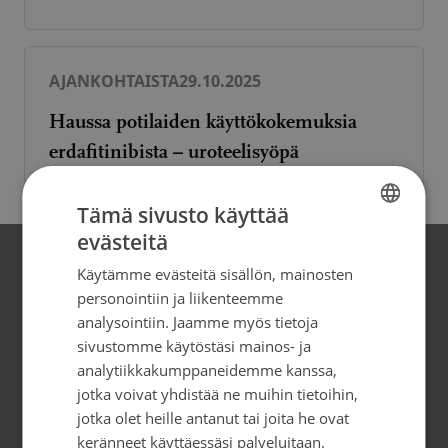
AJANKOHTAISTA
29.10.2025
Haussa potilaiden käyttökokemuksia
erdafitinibista – uroteelisyöpä
Tämä sivusto käyttää
evästeitä
FINNISH
Käytämme evästeitä sisällön, mainosten
Yhteystiedot
SWEDISH
personointiin ja liikenteemme
ENGLISH
analysointiin. Jaamme myös tietoja
Suomen Syöpäpotilaat ry
sivustomme käytöstäsi mainos- ja
Globaalikeskus, 7. kerros
analytiikkakumppaneidemme kanssa,
Siltasaarenkatu 4, 00530 Helsinki
jotka voivat yhdistää ne muihin tietoihin,
info@syopapotilaat.fi
jotka olet heille antanut tai joita he ovat
keränneet käyttäessäsi palveluitaan.