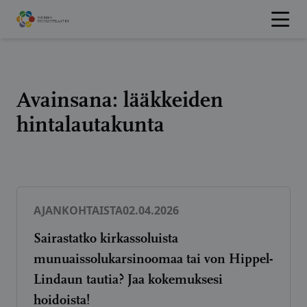
Hyppää
sisältöön
Avainsana:
lääkkeiden
hintalautakunta
AJANKOHTAISTA
02.04.2026
Sairastatko kirkassoluista
munuaissolukarsinoomaa tai von Hippel-
Lindaun tautia? Jaa kokemuksesi
hoidoista!