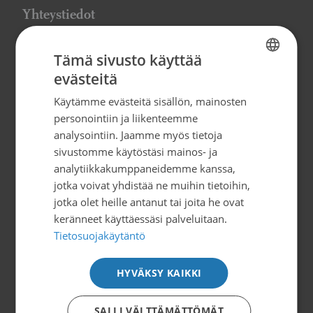
Yhteystiedot
Suomen Syöpäpotilaat ry
Tämä sivusto käyttää
Globaalikeskus, 7. kerros
evästeitä
FINNISH
Siltasaarenkatu 4, 00530 Helsinki
Käytämme evästeitä sisällön, mainosten
SWEDISH
info@syopapotilaat.fi
personointiin ja liikenteemme
ENGLISH
analysointiin. Jaamme myös tietoja
Y-tunnus: 0239008-1
sivustomme käytöstäsi mainos- ja
analytiikkakumppaneidemme kanssa,
jotka voivat yhdistää ne muihin tietoihin,
Tilaa uutiskirje
jotka olet heille antanut tai joita he ovat
keränneet käyttäessäsi palveluitaan.
Tietosuojakäytäntö
Tietoa ja tukea
HYVÄKSY KAIKKI
Suomen Syöpäpotilaat ry
Potilasoppaat
SALLI VÄLTTÄMÄTTÖMÄT