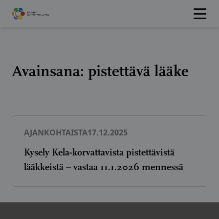
Hyppää
sisältöön
Avainsana:
pistettävä lääke
AJANKOHTAISTA
17.12.2025
Kysely Kela-korvattavista pistettävistä
lääkkeistä – vastaa 11.1.2026 mennessä