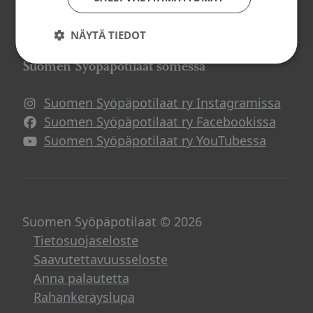
Potilasverkostot
Syöpä ja työ
NÄYTÄ TIEDOT
Suomen Syöpäpotilaat somessa
Suomen Syöpäpotilaat ry Instagramissa
Suomen Syöpäpotilaat ry Facebookissa
Suomen Syöpäpotilaat ry YouTubessa
Suomen Syöpäpotilaat © 2026
Tietosuojaseloste
Saavutettavuusseloste
Anna palautetta
Rahankeräyslupa