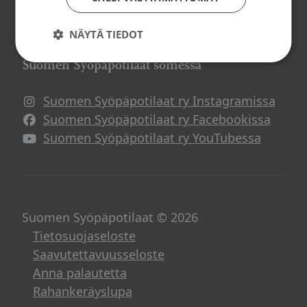
Potilasverkostot
Syöpä ja työ
NÄYTÄ TIEDOT
Suomen Syöpäpotilaat somessa
Suomen Syöpäpotilaat ry Instagramissa
Suomen Syöpäpotilaat ry Facebookissa
Suomen Syöpäpotilaat ry YouTubessa
Suomen Syöpäpotilaat © 2026
Tietosuojaseloste
Saavutettavuusseloste
Anna palautetta
Rahankeräyslupa