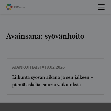
Hyppää
sisältöön
Avainsana:
syövänhoito
AJANKOHTAISTA
18.02.2026
Liikunta syövän aikana ja sen jälkeen –
pieniä askelia, suuria vaikutuksia