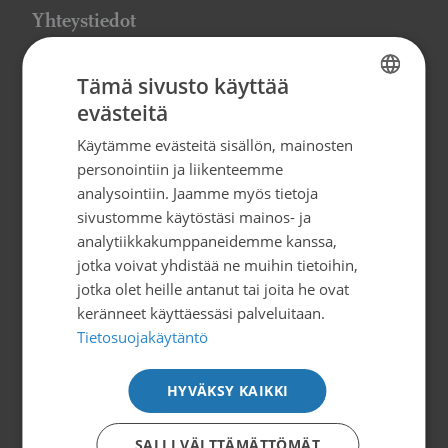
Yhteystiedot
Suomen Syöpäpotilaat ry
Tämä sivusto käyttää
Globaalikeskus, 7. kerros
evästeitä
FINNISH
Siltasaarenkatu 4, 00530 Helsinki
Käytämme evästeitä sisällön, mainosten
SWEDISH
info@syopapotilaat.fi
personointiin ja liikenteemme
ENGLISH
analysointiin. Jaamme myös tietoja
Y-tunnus: 0239008-1
sivustomme käytöstäsi mainos- ja
analytiikkakumppaneidemme kanssa,
jotka voivat yhdistää ne muihin tietoihin,
Tilaa uutiskirje
jotka olet heille antanut tai joita he ovat
keränneet käyttäessäsi palveluitaan.
Tietosuojakäytäntö
Tietoa ja tukea
HYVÄKSY KAIKKI
Suomen Syöpäpotilaat ry
Potilasoppaat
SALLI VÄLTTÄMÄTTÖMÄT