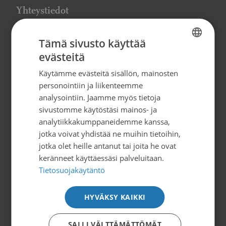
Yhteystiedot
Suomen Syöpäpotilaat ry
Tämä sivusto käyttää
Globaalikeskus, 7. kerros
evästeitä
FINNISH
Siltasaarenkatu 4, 00530 Helsinki
Käytämme evästeitä sisällön, mainosten
SWEDISH
info@syopapotilaat.fi
personointiin ja liikenteemme
ENGLISH
analysointiin. Jaamme myös tietoja
Y-tunnus: 0239008-1
sivustomme käytöstäsi mainos- ja
analytiikkakumppaneidemme kanssa,
jotka voivat yhdistää ne muihin tietoihin,
Tilaa uutiskirje
jotka olet heille antanut tai joita he ovat
keränneet käyttäessäsi palveluitaan.
Tietosuojakäytäntö
Tietoa ja tukea
HYVÄKSY KAIKKI
Suomen Syöpäpotilaat ry
Potilasoppaat
SALLI VÄLTTÄMÄTTÖMÄT