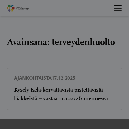
Hyppää
sisältöön
Avainsana:
terveydenhuolto
AJANKOHTAISTA
17.12.2025
Kysely Kela-korvattavista pistettävistä
lääkkeistä – vastaa 11.1.2026 mennessä