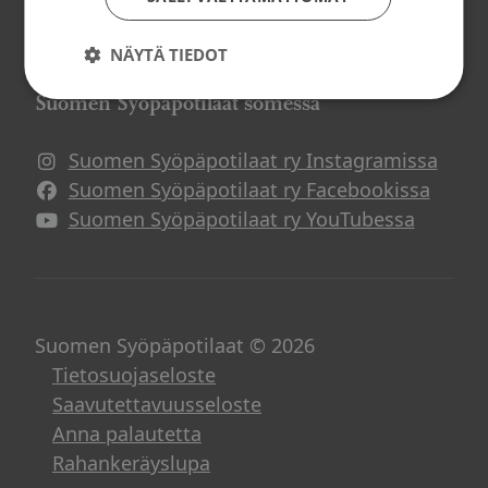
Potilasverkostot
Syöpä ja työ
NÄYTÄ TIEDOT
Suomen Syöpäpotilaat somessa
Suomen Syöpäpotilaat ry Instagramissa
Suomen Syöpäpotilaat ry Facebookissa
Suomen Syöpäpotilaat ry YouTubessa
Suomen Syöpäpotilaat © 2026
Tietosuojaseloste
Saavutettavuusseloste
Anna palautetta
Rahankeräyslupa