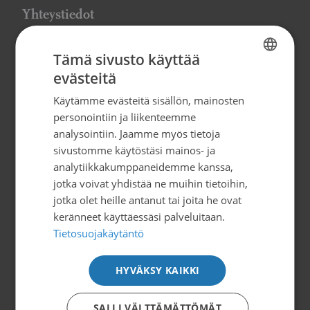
Yhteystiedot
Suomen Syöpäpotilaat ry
Tämä sivusto käyttää
Globaalikeskus, 7. kerros
evästeitä
FINNISH
Siltasaarenkatu 4, 00530 Helsinki
Käytämme evästeitä sisällön, mainosten
SWEDISH
info@syopapotilaat.fi
personointiin ja liikenteemme
ENGLISH
analysointiin. Jaamme myös tietoja
Y-tunnus: 0239008-1
sivustomme käytöstäsi mainos- ja
analytiikkakumppaneidemme kanssa,
jotka voivat yhdistää ne muihin tietoihin,
Tilaa uutiskirje
jotka olet heille antanut tai joita he ovat
keränneet käyttäessäsi palveluitaan.
Tietosuojakäytäntö
Tietoa ja tukea
HYVÄKSY KAIKKI
Suomen Syöpäpotilaat ry
Potilasoppaat
SALLI VÄLTTÄMÄTTÖMÄT