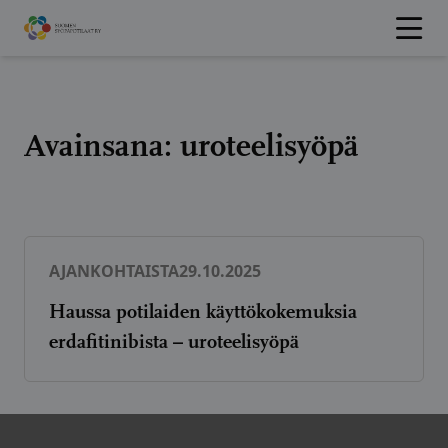
Hyppää
sisältöön
Avainsana:
uroteelisyöpä
AJANKOHTAISTA
29.10.2025
Haussa potilaiden käyttökokemuksia
erdafitinibista – uroteelisyöpä