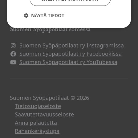
Potilasverkostot
Syöpä ja työ
NÄYTÄ TIEDOT
Suomen Syöpäpotilaat somessa
Suomen Syöpäpotilaat ry Instagramissa
Suomen Syöpäpotilaat ry Facebookissa
Suomen Syöpäpotilaat ry YouTubessa
Suomen Syöpäpotilaat © 2026
Tietosuojaseloste
Saavutettavuusseloste
Anna palautetta
Rahankeräyslupa