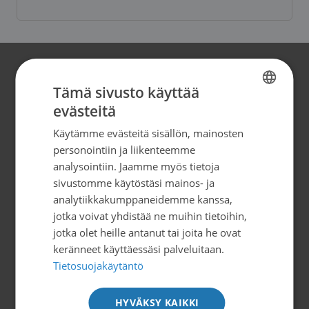
Yhteystiedot
Tämä sivusto käyttää
evästeitä
FINNISH
Suomen Syöpäpotilaat ry
Käytämme evästeitä sisällön, mainosten
Globaalikeskus, 7. kerros
SWEDISH
personointiin ja liikenteemme
Siltasaarenkatu 4, 00530 Helsinki
ENGLISH
analysointiin. Jaamme myös tietoja
info@syopapotilaat.fi
sivustomme käytöstäsi mainos- ja
analytiikkakumppaneidemme kanssa,
Y-tunnus: 0239008-1
jotka voivat yhdistää ne muihin tietoihin,
jotka olet heille antanut tai joita he ovat
keränneet käyttäessäsi palveluitaan.
Tilaa uutiskirje
Tietosuojakäytäntö
HYVÄKSY KAIKKI