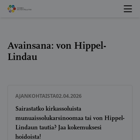
Hyppää
sisältöön
Avainsana:
von Hippel-
Lindau
AJANKOHTAISTA
02.04.2026
Sairastatko kirkassoluista
munuaissolukarsinoomaa tai von Hippel-
Lindaun tautia? Jaa kokemuksesi
hoidoista!