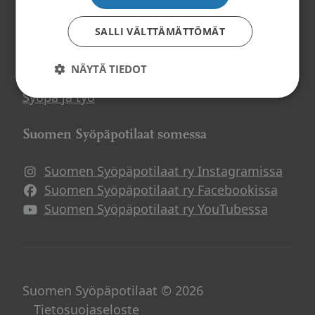
Tietoa ja tukea
SALLI VÄLTTÄMÄTTÖMÄT
Suomen Syöpäpotilaat ry
Potilasoppaat
NÄYTÄ TIEDOT
Potilasverkostot
Syöpä ja työ
Suomen Syöpäpotilaat somessa
Suomen Syöpäpotilaat ry Instagramissa
Suomen Syöpäpotilaat ry Facebookissa
Suomen Syöpäpotilaat ry YouTubessa
Suomen Syöpäpotilaat © 2026
Tietosuojaseloste