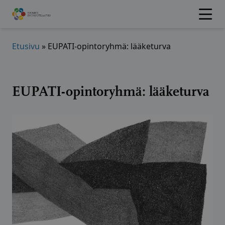
Hyppää
sisältöön
Etusivu
»
EUPATI-opintoryhmä: lääketurva
EUPATI-opintoryhmä: lääketurva