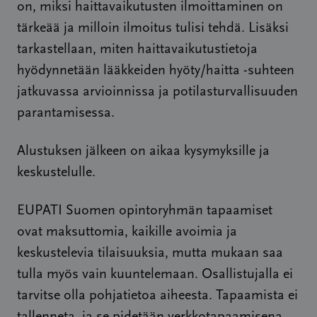
on, miksi haittavaikutusten ilmoittaminen on
tärkeää ja milloin ilmoitus tulisi tehdä. Lisäksi
tarkastellaan, miten haittavaikutustietoja
hyödynnetään lääkkeiden hyöty/haitta -suhteen
jatkuvassa arvioinnissa ja potilasturvallisuuden
parantamisessa.
Alustuksen jälkeen on aikaa kysymyksille ja
keskustelulle.
EUPATI Suomen opintoryhmän tapaamiset
ovat maksuttomia, kaikille avoimia ja
keskustelevia tilaisuuksia, mutta mukaan saa
tulla myös vain kuuntelemaan. Osallistujalla ei
tarvitse olla pohjatietoa aiheesta. Tapaamista ei
tallenneta, ja se pidetään verkkotapaamisena