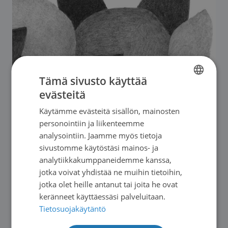
Tämä sivusto käyttää
evästeitä
FINNISH
Käytämme evästeitä sisällön, mainosten
01.09.2026
SWEDISH
personointiin ja liikenteemme
Verkkotapaaminen kroonista lymfaattista
ENGLISH
analysointiin. Jaamme myös tietoja
leukemiaa sairastaville
sivustomme käytöstäsi mainos- ja
analytiikkakumppaneidemme kanssa,
→
jotka voivat yhdistää ne muihin tietoihin,
jotka olet heille antanut tai joita he ovat
keränneet käyttäessäsi palveluitaan.
Tietosuojakäytäntö