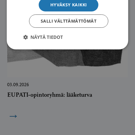
HYVÄKSY KAIKKI
SALLI VÄLTTÄMÄTTÖMÄT
NÄYTÄ TIEDOT
03.09.2026
EUPATI-opintoryhmä: lääketurva
→