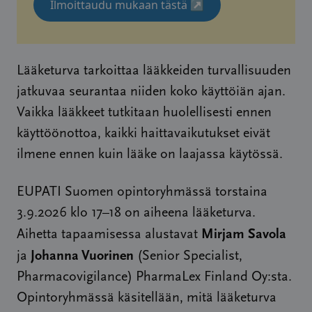
Ilmoittaudu mukaan tästä
↗
Lääketurva tarkoittaa lääkkeiden turvallisuuden
jatkuvaa seurantaa niiden koko käyttöiän ajan.
Vaikka lääkkeet tutkitaan huolellisesti ennen
käyttöönottoa, kaikki haittavaikutukset eivät
ilmene ennen kuin lääke on laajassa käytössä.
EUPATI Suomen opintoryhmässä torstaina
3.9.2026 klo 17–18 on aiheena lääketurva.
Mirjam Savola
Aihetta tapaamisessa alustavat
Johanna Vuorinen
ja
(Senior Specialist,
Pharmacovigilance) PharmaLex Finland Oy:sta.
Opintoryhmässä käsitellään, mitä lääketurva