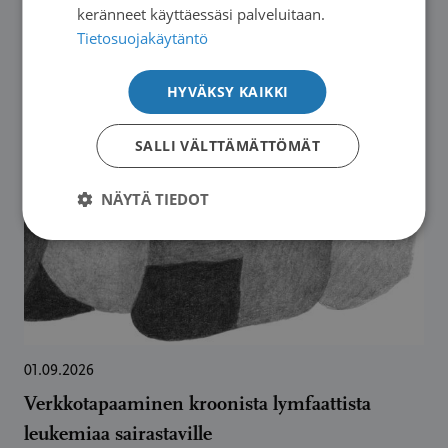
keränneet käyttäessäsi palveluitaan.
Tulevat tapahtumat
Tietosuojakäytäntö
HYVÄKSY KAIKKI
SALLI VÄLTTÄMÄTTÖMÄT
NÄYTÄ TIEDOT
01.09.2026
Verkkotapaaminen kroonista lymfaattista
leukemiaa sairastaville