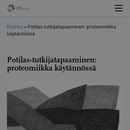
Hyppää
sisältöön
Etusivu
»
Potilas-tutkijatapaaminen: proteomiikka
käytännössä
Potilas-tutkijatapaaminen:
proteomiikka käytännössä