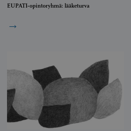
EUPATI-opintoryhmä: lääketurva
→