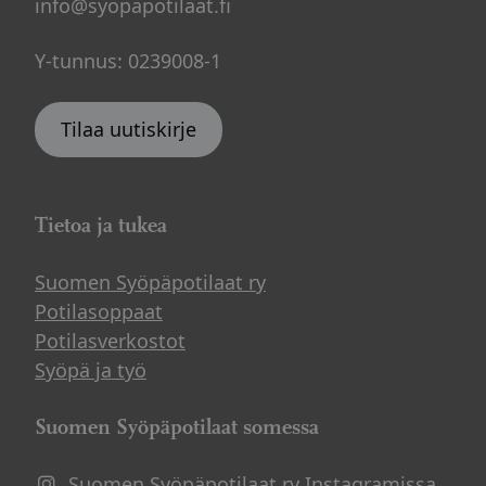
info@syopapotilaat.fi
Y-tunnus: 0239008-1
Tilaa uutiskirje
Tietoa ja tukea
Suomen Syöpäpotilaat ry
Potilasoppaat
Potilasverkostot
Syöpä ja työ
Suomen Syöpäpotilaat somessa
Suomen Syöpäpotilaat ry Instagramissa