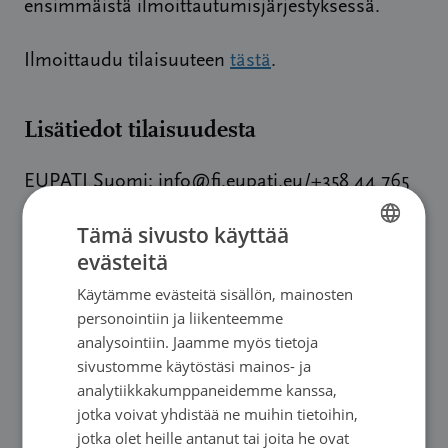
ensimmäistä ilmoittautumisjärjestyksessä.
Ilmoittaudu tilaisuuteen
tästä
.
Lisätiedot tilaisuudesta
EUPATI Suomi: info@fi.eupati.eu/+358 44 765
9222 (Kaisa)
Tämä sivusto käyttää
evästeitä
Lämpimästi tervetuloa!
FINNISH
Käytämme evästeitä sisällön, mainosten
SWEDISH
personointiin ja liikenteemme
ENGLISH
analysointiin. Jaamme myös tietoja
sivustomme käytöstäsi mainos- ja
EUPATI Suomen toimintaa koordinoi Suomen
analytiikkakumppaneidemme kanssa,
Syöpäpotilaat ry.
jotka voivat yhdistää ne muihin tietoihin,
jotka olet heille antanut tai joita he ovat