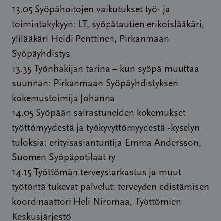
13.05 Syöpähoitojen vaikutukset työ- ja
toimintakykyyn: LT, syöpätautien erikoislääkäri,
ylilääkäri Heidi Penttinen, Pirkanmaan
Syöpäyhdistys
13.35 Työnhakijan tarina – kun syöpä muuttaa
suunnan: Pirkanmaan Syöpäyhdistyksen
kokemustoimija Johanna
14.05 Syöpään sairastuneiden kokemukset
työttömyydestä ja työkyvyttömyydestä -kyselyn
tuloksia: erityisasiantuntija Emma Andersson,
Suomen Syöpäpotilaat ry
14.15 Työttömän terveystarkastus ja muut
työtöntä tukevat palvelut: terveyden edistämisen
koordinaattori Heli Niromaa, Työttömien
Keskusjärjestö