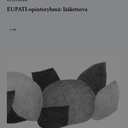
EUPATI-opintoryhmä: lääketurva
→