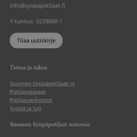
info@syopapotilaat.fi
Y-tunnus: 0239008-1
Tilaa uutiskirje
Tietoa ja tukea
Suomen Syöpäpotilaat ry
Potilasoppaat
Potilasverkostot
Syöpä ja työ
Suomen Syöpäpotilaat somessa