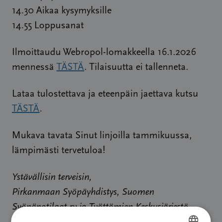
14.30 Aikaa kysymyksille
14.55 Loppusanat
Ilmoittaudu Webropol-lomakkeella 16.1.2026
mennessä
TÄSTÄ
. Tilaisuutta ei tallenneta.
Lataa tulostettava ja eteenpäin jaettava kutsu
TÄSTÄ
.
Mukava tavata Sinut linjoilla tammikuussa,
lämpimästi tervetuloa!
Ystävällisin terveisin,
Pirkanmaan Syöpäyhdistys, Suomen
Syöpäpotilaat ry ja Työttömien Keskusjärjestö