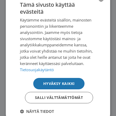
Tämä sivusto käyttää
evästeitä
FINNISH
Tulevat tapahtumat
Käytämme evästeitä sisällön, mainosten
SWEDISH
personointiin ja liikenteemme
ENGLISH
analysointiin. Jaamme myös tietoja
sivustomme käytöstäsi mainos- ja
analytiikkakumppaneidemme kanssa,
jotka voivat yhdistää ne muihin tietoihin,
jotka olet heille antanut tai joita he ovat
keränneet käyttäessäsi palveluitaan.
Tietosuojakäytäntö
HYVÄKSY KAIKKI
SALLI VÄLTTÄMÄTTÖMÄT
01.09.2026
Verkkotapaaminen kroonista lymfaattista
NÄYTÄ TIEDOT
leukemiaa sairastaville