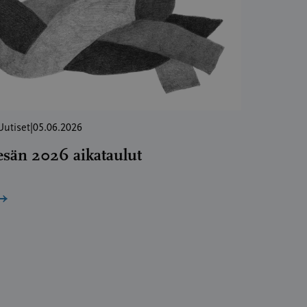
Uutiset
|
05.06.2026
esän 2026 aikataulut
→