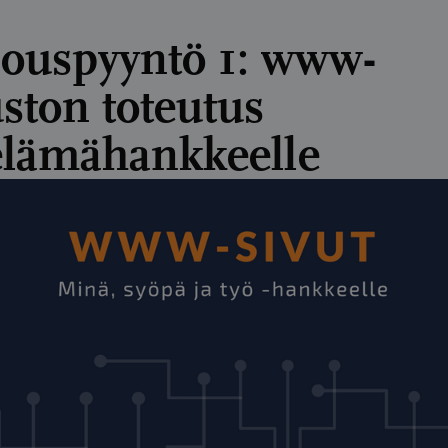
jouspyyntö 1: www-
uston toteutus
elämähankkeelle