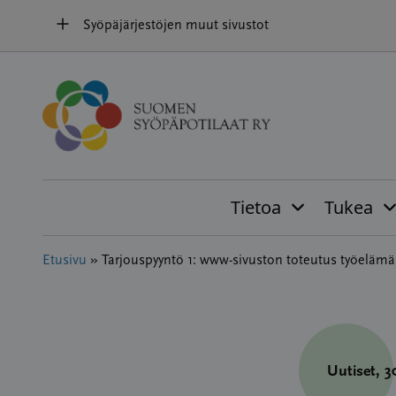
Hyppää
Syöpäjärjestöjen muut sivustot
sisältöön
Tietoa
Tukea
Etusivu
»
Tarjouspyyntö 1: www-sivuston toteutus työeläm
Uutiset
, 3