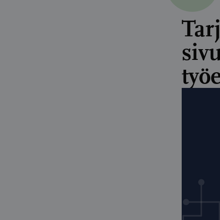
Tar
siv
työ