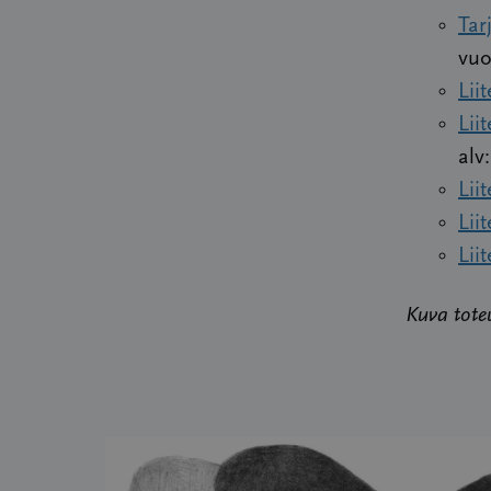
Tar
vuo
Lii
Lii
alv:
Lii
Lii
Liit
Kuva tote