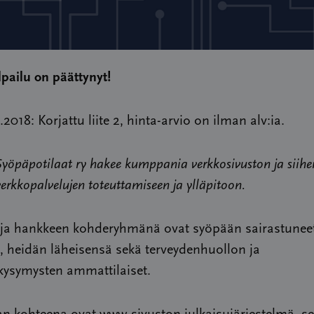
lpailu on päättynyt!
.2018: Korjattu liite 2, hinta-arvio on ilman alv:ia.
öpäpotilaat ry hakee kumppania verkkosivuston ja siihe
 verkkopalvelujen toteuttamiseen ja ylläpitoon.
 ja hankkeen kohderyhmänä ovat syöpään sairastunee
t, heidän läheisensä sekä terveydenhuollon ja
skysymysten ammattilaiset.