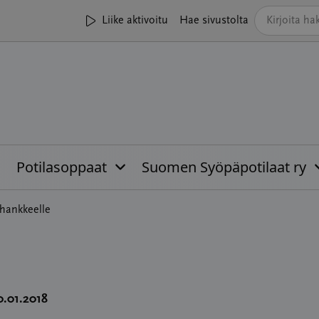
Liike aktivoitu
Hae sivustolta
Potilasoppaat
Suomen Syöpäpotilaat ry
ähankkeelle
0.01.2018