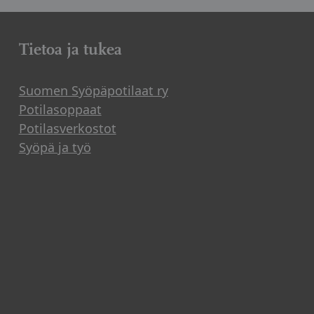
Tietoa ja tukea
Suomen Syöpäpotilaat ry
Potilasoppaat
Potilasverkostot
Syöpä ja työ