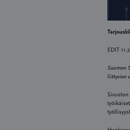
Tarjouski
EDIT 11.2
Suomen Sy
liittyvien
Sivuston
työikäise
työllisyy