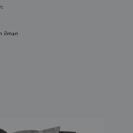
n:
on ilman