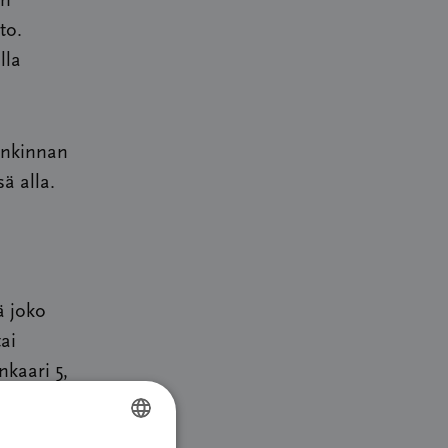
en
to.
lla
ankinnan
sä alla.
ä joko
ai
kaari 5,
lä