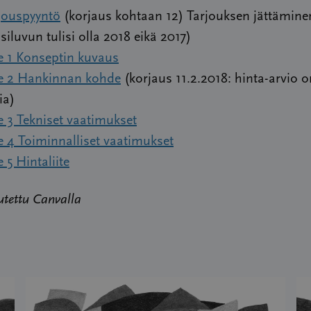
jouspyyntö
(korjaus kohtaan 12) Tarjouksen jättämine
siluvun tulisi olla 2018 eikä 2017)
te 1 Konseptin kuvaus
te 2 Hankinnan kohde
(korjaus 11.2.2018: hinta-arvio 
ia)
te 3 Tekniset vaatimukset
te 4 Toiminnalliset vaatimukset
e 5 Hintaliite
utettu Canvalla