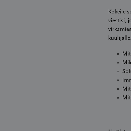
Kokeile 
viestisi, 
virkamies
kuulijall
Mit
Mik
Sol
Imm
Mit
Mit