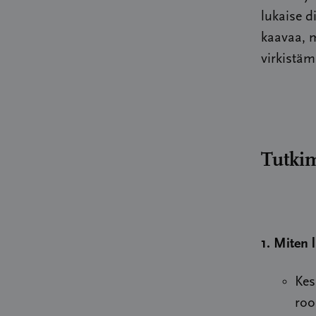
lukaise d
kaavaa, 
virkistäm
Tutkim
1.
Miten l
Kes
roo