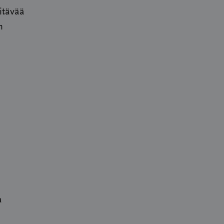
itävää
n
a