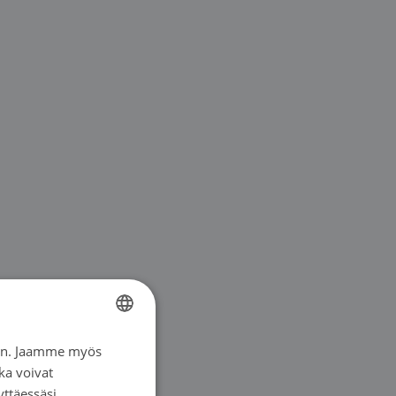
iin. Jaamme myös
FINNISH
ka voivat
SWEDISH
yttäessäsi