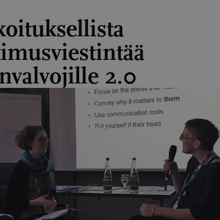
oituksellista
kimusviestintää
nvalvojille 2.0