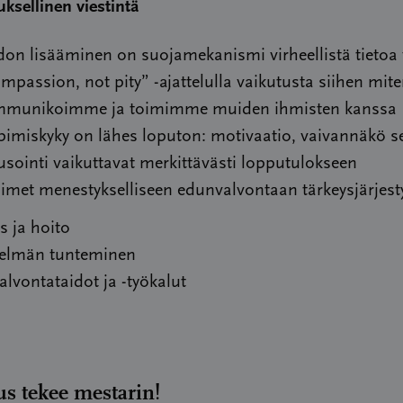
uksellinen viestintä
don lisääminen on suojamekanismi virheellistä tietoa
mpassion, not pity” -ajattelulla vaikutusta siihen mit
munikoimme ja toimimme muiden ihmisten kanssa
imiskyky on lähes loputon: motivaatio, vaivannäkö s
usointi vaikuttavat merkittävästi lopputulokseen
imet menestykselliseen edunvalvontaan tärkeysjärjest
s ja hoito
telmän tunteminen
lvontataidot ja -työkalut
us tekee mestarin!