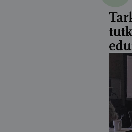
Tark
tut
edu