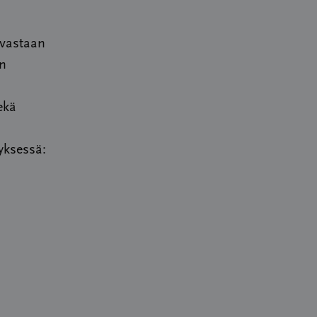
 vastaan
en
ekä
yksessä: