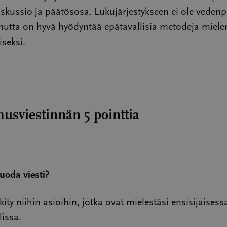
iskussio ja päätösosa. Lukujärjestykseen ei ole vedenp
mutta on hyvä hyödyntää epätavallisia metodeja miele
iseksi.
usviestinnän 5 pointtia
uoda viesti?
kity niihin asioihin, jotka ovat mielestäsi ensisijaisess
lissa.