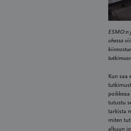
ESMO:n jä
ohessa vi
kiinnostu
tutkimusv
Kun saa e
tutkimust
poikkeaa 
tutustu s
tarkista 
miten tut
alkuun jo