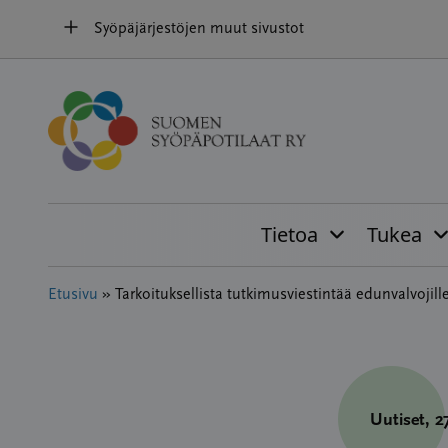
Hyppää
Syöpäjärjestöjen muut sivustot
sisältöön
Tietoa
Tukea
Etusivu
»
Tarkoituksellista tutkimusviestintää edunvalvojill
Uutiset
, 2