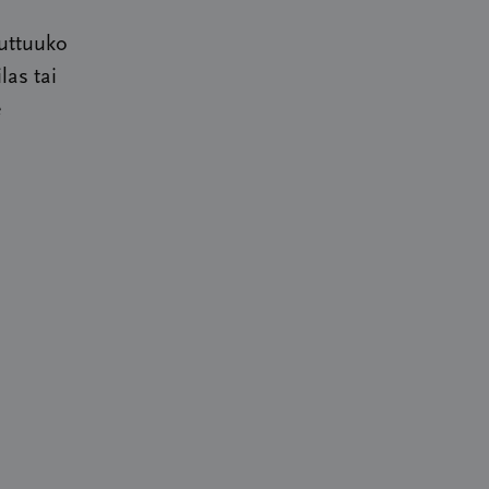
uttuuko
las tai
e