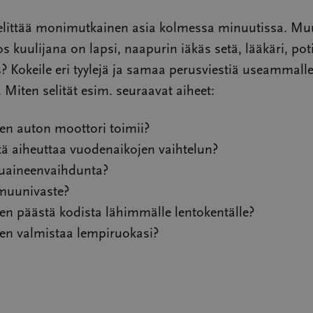
selittää monimutkainen asia kolmessa minuutissa. Mu
jos kuulijana on lapsi, naapurin iäkäs setä, lääkäri, poti
? Kokeile eri tyylejä ja samaa perusviestiä useammall
e. Miten selität esim. seuraavat aiheet:
en auton moottori toimii?
ä aiheuttaa vuodenaikojen vaihtelun?
uaineenvaihdunta?
uunivaste?
en päästä kodista lähimmälle lentokentälle?
en valmistaa lempiruokasi?