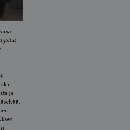
amana
arjoitus
a
sä
joka
sta ja
päselvää,
ihen
muksen
si