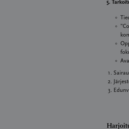
5. Tarkoit
Tie
”Co
kom
Opp
fok
Ava
Sairau
Järjes
Edunva
Harjoit