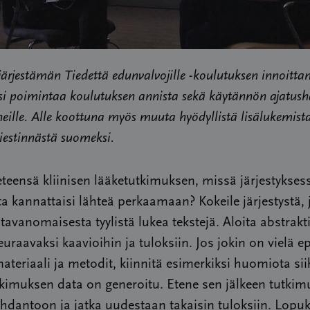
rjestämän Tiedettä edunvalvojille -koulutuksen innoitt
isi poimintaa koulutuksen annista sekä käytännön ajatush
neille. Alle koottuna myös muuta hyödyllistä lisälukemist
iestinnästä suomeksi.
teensä kliinisen lääketutkimuksen, missä järjestykses
a kannattaisi lähteä perkaamaan? Kokeile järjestystä, 
tavanomaisesta tyylistä lukea tekstejä. Aloita abstrakti
euraavaksi kaavioihin ja tuloksiin. Jos jokin on vielä e
materiaali ja metodit, kiinnitä esimerkiksi huomiota si
kimuksen data on generoitu. Etene sen jälkeen tutki
hdantoon ja jatka uudestaan takaisin tuloksiin. Lopuk