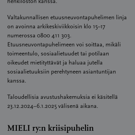
henkilöstön kanssa.
Valtakunnallisen etuusneuvontapuhelimen linja
on avoinna arkikeskiviikkoisin klo 15–17
numerossa 0800 411 303.
Etuusneuvontapuhelimeen voi soittaa, mikäli
toimeentulo, sosiaalietuudet tai potilaan
oikeudet mietityttävät ja haluaa jutella
sosiaalietuuksiin perehtyneen asiantuntijan
kanssa.
Taloudellisia avustushakemuksia ei käsitellä
23.12.2024–6.1.2025 välisenä aikana.
MIELI ry:n kriisipuhelin