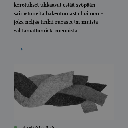
korotukset uhkaavat estää syöpään
sairastuneita hakeutumasta hoitoon –
joka neljäs tinkii ruoasta tai muista
välttämättömistä menoista
→
Uutiset
|
05.06.2026