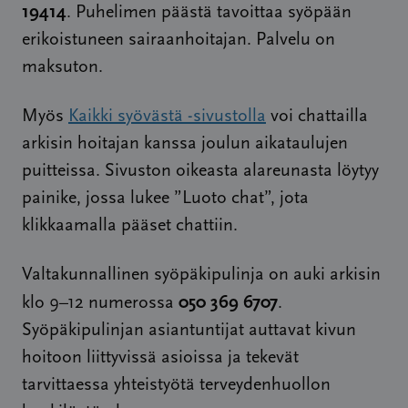
19414
. Puhelimen päästä tavoittaa syöpään
erikoistuneen sairaanhoitajan. Palvelu on
maksuton.
Myös
Kaikki syövästä -sivustolla
voi chattailla
arkisin hoitajan kanssa joulun aikataulujen
puitteissa. Sivuston oikeasta alareunasta löytyy
painike, jossa lukee ”Luoto chat”, jota
klikkaamalla pääset chattiin.
Valtakunnallinen syöpäkipulinja on auki arkisin
050 369 6707
klo 9–12 numerossa
.
Syöpäkipulinjan asiantuntijat auttavat kivun
hoitoon liittyvissä asioissa ja tekevät
tarvittaessa yhteistyötä terveydenhuollon