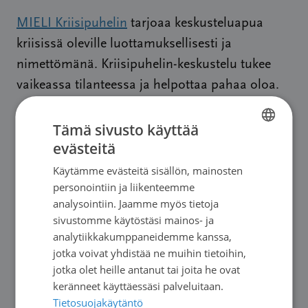
MIELI Kriisipuhelin
tarjoaa keskusteluapua
kriisissä oleville luottamuksellisesti ja
nimettömänä. Kriisipuhelin-keskustelu tukee
vaikeassa tilanteessa ja helpottaa pahaa oloa.
Kriisipuhelin suomeksi
09
päivystää numerossa
Tämä sivusto käyttää
2525 0111
24 tuntia vuorokaudessa.
evästeitä
FINNISH
Käytämme evästeitä sisällön, mainosten
SWEDISH
Kriisipuhelin ruotsiksi, Kristelefon
, päivystää
personointiin ja liikenteemme
ENGLISH
09 2525 0112
analysointiin. Jaamme myös tietoja
numerossa
ma ja ke klo 16–20, ti,
sivustomme käytöstäsi mainos- ja
to, pe klo 9–13.
analytiikkakumppaneidemme kanssa,
jotka voivat yhdistää ne muihin tietoihin,
Kriisipuhelin englanniksi ,Crisis Help line
,
jotka olet heille antanut tai joita he ovat
09 2525 0116
päivystää numerossa
pe klo 9-13.
keränneet käyttäessäsi palveluitaan.
Tietosuojakäytäntö