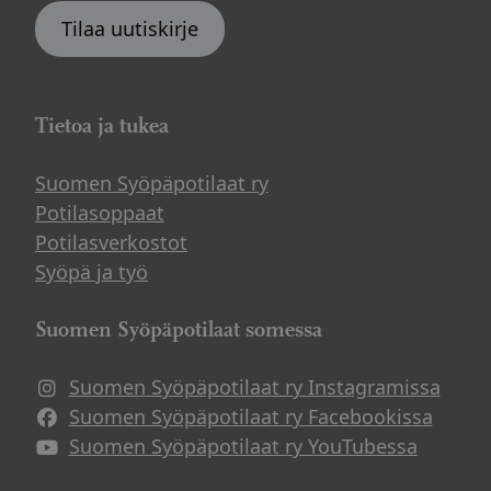
Tilaa uutiskirje
Tietoa ja tukea
Suomen Syöpäpotilaat ry
Potilasoppaat
Potilasverkostot
Syöpä ja työ
Suomen Syöpäpotilaat somessa
Suomen Syöpäpotilaat ry Instagramissa
Suomen Syöpäpotilaat ry Facebookissa
Suomen Syöpäpotilaat ry YouTubessa