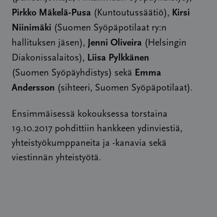
Pirkko Mäkelä-Pusa
Kirsi
(Kuntoutussäätiö),
Niinimäki
(Suomen Syöpäpotilaat ry:n
Jenni Oliveira
hallituksen jäsen),
(Helsingin
Liisa Pylkkänen
Diakonissalaitos),
Emma
(Suomen Syöpäyhdistys) sekä
Andersson
(sihteeri, Suomen Syöpäpotilaat).
Ensimmäisessä kokouksessa torstaina
19.10.2017 pohdittiin hankkeen ydinviestiä,
yhteistyökumppaneita ja -kanavia sekä
viestinnän yhteistyötä.