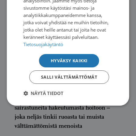
analysointiin. Jaamme myös tietoja
sivustomme käytöstäsi mainos- ja
analytiikkakumppaneidemme kanssa,
jotka voivat yhdistää ne muihin tietoihin,
jotka olet heille antanut tai joita he ovat
keränneet käyttäessäsi palveluitaan.
Tietosuojakäytäntö
HYVÄKSY KAIKKI
SALLI VÄLTTÄMÄTTÖMÄT
Uutiset
|
10.06.2026
TIEDOTE: Kysely: Asiakasmaksujen
NÄYTÄ TIEDOT
korotukset uhkaavat estää syöpään
sairastuneita hakeutumasta hoitoon –
joka neljäs tinkii ruoasta tai muista
välttämättömistä menoista