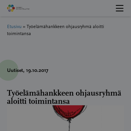
Hyppää
sisältöön
Etusivu
»
Työelämähankkeen ohjausryhmä aloitti
toimintansa
Uutiset
, 19.10.2017
Työelämähankkeen ohjausryhmä
aloitti toimintansa