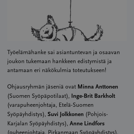
Työelämähanke sai asiantuntevan ja osaavan
joukon tukemaan hankkeen edistymistä ja
antamaan eri näkökulmia toteutukseen!
Minna Anttonen
Ohjausryhmän jäseniä ovat
Inge-Brit Barkholt
(Suomen Syöpäpotilaat),
(varapuheenjohtaja, Etelä-Suomen
Suvi Jolkkonen
Syöpäyhdistys),
(Pohjois-
Anne Lindfors
Karjalan Syöpäyhdistys),
(puheenjohtaja, Pirkanmaan Syöpäyhdistys),