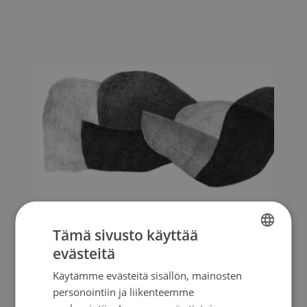
Uutiset
|
11.06.2026
Tämä sivusto käyttää
Potilasopasvalikoima päivittyy
evästeitä
FINNISH
Käytämme evästeitä sisällön, mainosten
SWEDISH
→
personointiin ja liikenteemme
ENGLISH