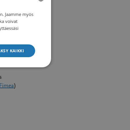
ä hyvä.
iin. Jaamme myös
FINNISH
ka voivat
SWEDISH
yttäessäsi
ENGLISH
KSY KAIKKI
teksen ja
s
Fimea
)