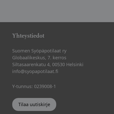
Yhteystiedot
Suomen Syöpäpotilaat ry
Globaalikeskus, 7. kerros
Siltasaarenkatu 4, 00530 Helsinki
info@syopapotilaat.fi
Y-tunnus: 0239008-1
Tilaa uutiskirje