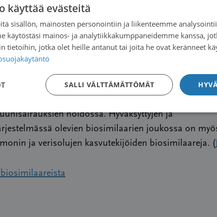
o käyttää evästeitä
svalmisteen teho yhdistettynä solunsalpaajaan oli yht
tä sisällön, mainosten personointiin ja liikenteemme analysoint
 -tutkimuksen alustavia tuloksia esiteltiin Euroopan
me käytöstäsi mainos- ja analytiikkakumppaneidemme kanssa, jot
kärien yhdistyksen ESMO:n kongressissa Madridissa
 tietoihin, jotka olet heille antanut tai joita he ovat keränneet kä
17.
tosuojakäytäntö
OT
SALLI VÄLTTÄMÄTTÖMÄT
HYVÄ
bin biosimilaarit eivät ole vielä käytössä Suomessa.
biosimilaareja käytetään tällä hetkellä lähinnä diabe
unisairauksien hoidossa. Hyväksyttyjen ja
ärjestelmässä olevien biosimilaarien joukossa on myö
onin ja verisolujen kasvutekijöiden biosimilaareja. (
 biosimilaareista