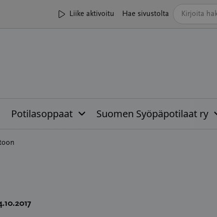
Liike aktivoitu
Hae sivustolta
Potilasoppaat
Suomen Syöpäpotilaat ry
itoon
4.10.2017