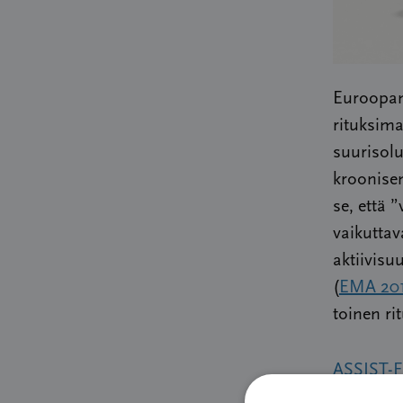
Euroopan
rituksima
suurisol
kroonisen
se, että 
vaikuttav
aktiivisu
(
EMA 20
toinen ri
ASSIST-F
lymfoomaa