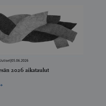
Uutiset
|
05.06.2026
esän 2026 aikataulut
→