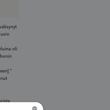
väksynyt
uusin
luina oli
athonin
een].”
anut
arista