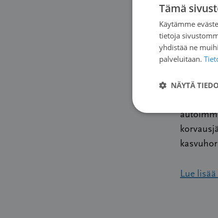
Tämä sivust
alkuperäi
Käytämme evästei
ASSIST-FL
tietoja sivustom
syöpälää
yhdistää ne muihin
8.-12.9.20
palveluitaan.
Tie
NÄYTÄ TIED
Rituksima
Suomessa 
autoimmu
korvausj
kasvuhorm
Lue lisää