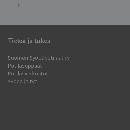
→
Tietoa ja tukea
Suomen Syöpäpotilaat ry
Potilasoppaat
Potilasverkostot
Syöpä ja työ