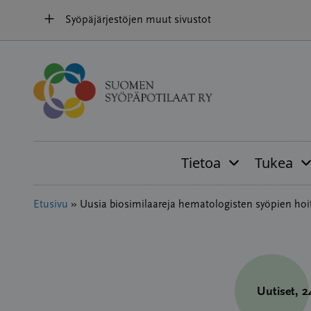
Hyppää
Syöpäjärjestöjen muut sivustot
sisältöön
Tietoa
Tukea
Etusivu
»
Uusia biosimilaareja hematologisten syöpien ho
Uutiset
, 2