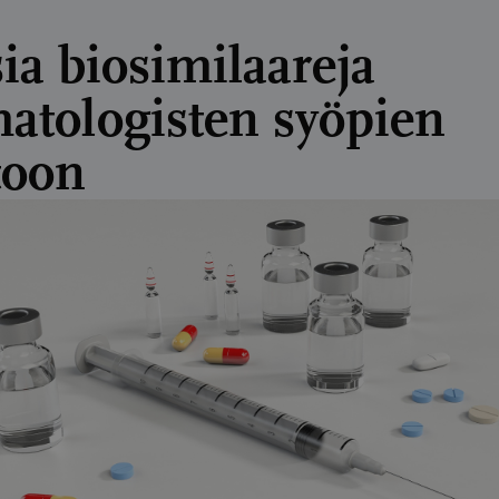
ia biosimilaareja
atologisten syöpien
toon