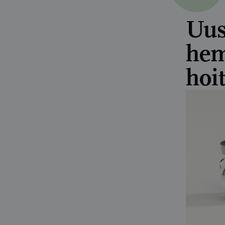
Uus
hem
hoi