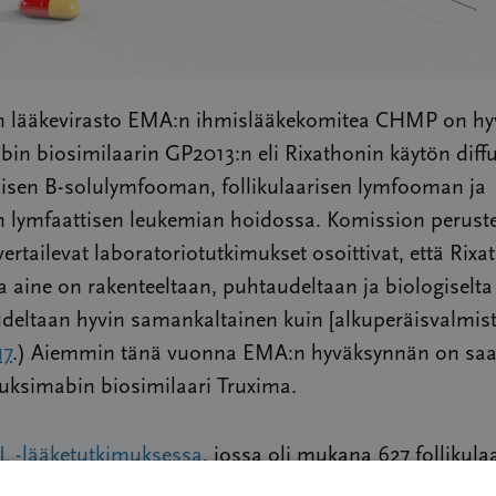
 lääkevirasto EMA:n ihmislääkekomitea CHMP on hy
bin biosimilaarin GP2013:n eli Rixathonin käytön diff
uisen B-solulymfooman, follikulaarisen lymfooman ja
 lymfaattisen leukemian hoidossa. Komission peruste
”vertailevat laboratoriotutkimukset osoittivat, että Rix
a aine on rakenteeltaan, puhtaudeltaan ja biologiselta
udeltaan hyvin samankaltainen kuin [alkuperäisvalmist
17
.) Aiemmin tänä vuonna EMA:n hyväksynnän on sa
tuksimabin biosimilaari Truxima.
L -lääketutkimuksessa
, jossa oli mukana 627 follikula
 sairastavaa potilasta, havaittiin että Rixathonin ja