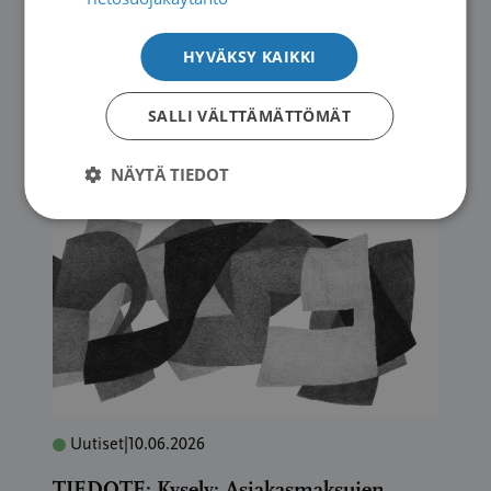
Uutiset
|
11.06.2026
HYVÄKSY KAIKKI
Potilasopasvalikoima päivittyy
SALLI VÄLTTÄMÄTTÖMÄT
→
NÄYTÄ TIEDOT
Uutiset
|
10.06.2026
TIEDOTE: Kysely: Asiakasmaksujen