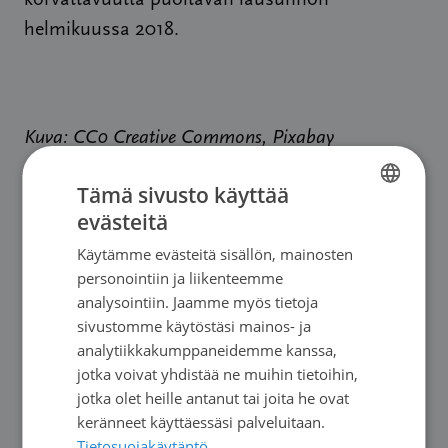
korvattavuutta puoltavan lausunnon
helmikuussa 2018.
Kuva: CC0 Creative Commons, Pixabay
Tämä sivusto käyttää
evästeitä
FINNISH
Käytämme evästeitä sisällön, mainosten
SWEDISH
personointiin ja liikenteemme
ENGLISH
analysointiin. Jaamme myös tietoja
sivustomme käytöstäsi mainos- ja
analytiikkakumppaneidemme kanssa,
jotka voivat yhdistää ne muihin tietoihin,
jotka olet heille antanut tai joita he ovat
keränneet käyttäessäsi palveluitaan.
Tietosuojakäytäntö