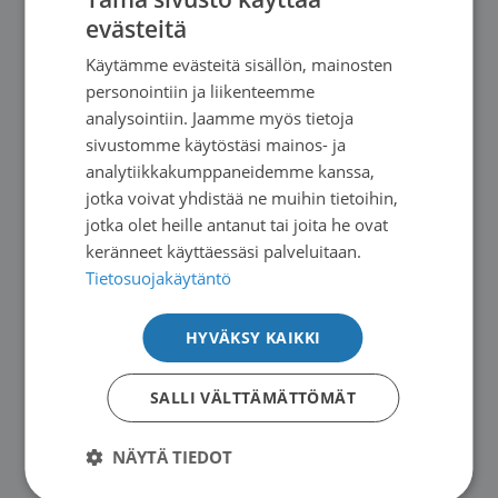
evästeitä
FINNISH
Käytämme evästeitä sisällön, mainosten
Uutiset
|
11.06.2026
SWEDISH
personointiin ja liikenteemme
Potilasopasvalikoima päivittyy
ENGLISH
analysointiin. Jaamme myös tietoja
sivustomme käytöstäsi mainos- ja
→
analytiikkakumppaneidemme kanssa,
jotka voivat yhdistää ne muihin tietoihin,
jotka olet heille antanut tai joita he ovat
keränneet käyttäessäsi palveluitaan.
Tietosuojakäytäntö
HYVÄKSY KAIKKI
SALLI VÄLTTÄMÄTTÖMÄT
NÄYTÄ TIEDOT