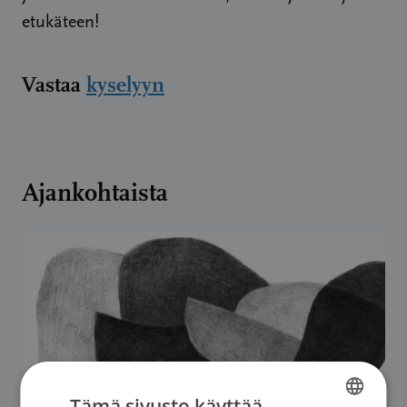
etukäteen!
Vastaa
kyselyyn
Ajankohtaista
Tämä sivusto käyttää