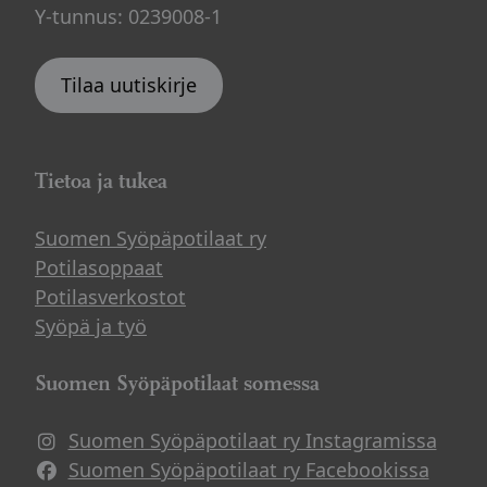
Y-tunnus: 0239008-1
Tilaa uutiskirje
Tietoa ja tukea
Suomen Syöpäpotilaat ry
Potilasoppaat
Potilasverkostot
Syöpä ja työ
Suomen Syöpäpotilaat somessa
Suomen Syöpäpotilaat ry Instagramissa
Suomen Syöpäpotilaat ry Facebookissa