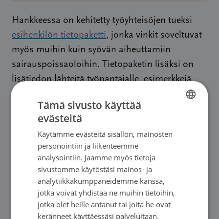
Hankkeessa on kehitetty työyhteisöjen tueksi
esihenkilön tietopaketti
, jonka vinkit soveltuvat
myös muihin kuin syövän aiheuttamiin
sairauspoissaoloihin. Tietopaketin lisäksi on
lisätiedon lähteitä työnantajalle, esimerkkejä
kannustavasta keskustelusta ja tosielämässä
Tämä sivusto käyttää
todettuja asioita, joita on hyvä välttää
evästeitä
FINNISH
sanomasta. Tutustu myös muihin
Syopajatyo.fi-
Käytämme evästeitä sisällön, mainosten
SWEDISH
sivuston
aineistoihin sairastuneille ja
personointiin ja liikenteemme
ammattilaisille. Sivuilta löytyy paljon tietoa sekä
ENGLISH
analysointiin. Jaamme myös tietoja
runsaasti blogeja ja uutisia. Jos olet
sivustomme käytöstäsi mainos- ja
analytiikkakumppaneidemme kanssa,
kiinnostunut esihenkilön tietopakettiin
jotka voivat yhdistää ne muihin tietoihin,
johtaneesta prosessista, kurkkaa kirjoittamani
jotka olet heille antanut tai joita he ovat
Hyvänlaatuisen työn
kuvaus tuoreessa kirjassa
keränneet käyttäessäsi palveluitaan.