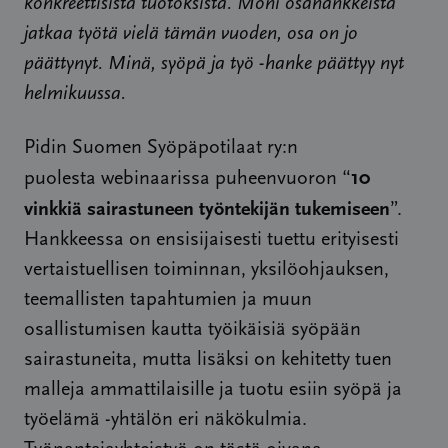
konkreettisista tuotoksista. Moni osahankkeista
jatkaa työtä vielä tämän vuoden, osa on jo
päättynyt. Minä, syöpä ja työ -hanke päättyy nyt
helmikuussa.
Pidin Suomen Syöpäpotilaat ry:n
10
puolesta
webinaarissa puheenvuoron “
vinkkiä sairastuneen työntekijän tukemiseen
”.
Hankkeessa on ensisijaisesti tuettu erityisesti
vertaistuellisen toiminnan, yksilöohjauksen,
teemallisten tapahtumien ja muun
osallistumisen kautta työikäisiä syöpään
sairastuneita, mutta lisäksi on kehitetty tuen
malleja ammattilaisille ja tuotu esiin syöpä ja
työelämä -yhtälön eri näkökulmia.