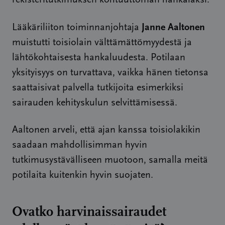
rekisteritutkimuksen kohtuuttoman hankalaksi.
Janne Aaltonen
Lääkäriliiton toiminnanjohtaja
muistutti toisiolain välttämättömyydestä ja
lähtökohtaisesta hankaluudesta. Potilaan
yksityisyys on turvattava, vaikka hänen tietonsa
saattaisivat palvella tutkijoita esimerkiksi
sairauden kehityskulun selvittämisessä.
Aaltonen arveli, että ajan kanssa toisiolakikin
saadaan mahdollisimman hyvin
tutkimusystävälliseen muotoon, samalla meitä
potilaita kuitenkin hyvin suojaten.
Ovatko harvinaissairaudet