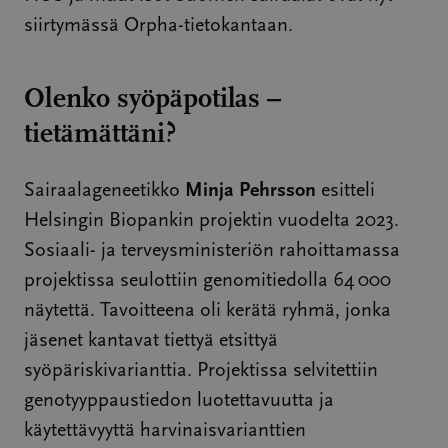
siirtymässä Orpha-tietokantaan.
Olenko syöpäpotilas –
tietämättäni?
Minja Pehrsson
Sairaalageneetikko
esitteli
Helsingin Biopankin projektin vuodelta 2023.
Sosiaali- ja terveysministeriön rahoittamassa
projektissa seulottiin genomitiedolla 64 000
näytettä. Tavoitteena oli kerätä ryhmä, jonka
jäsenet kantavat tiettyä etsittyä
syöpäriskivarianttia. Projektissa selvitettiin
genotyyppaustiedon luotettavuutta ja
käytettävyyttä harvinaisvarianttien