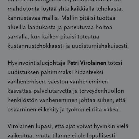
mahdotonta löytää yhtä kaikkialla tehokasta,
kannustavaa mallia. Mallin pitäisi tuottaa
alueilla laadukasta ja paneutuvaa hoitoa
samalla, kun kaiken pitäisi toteutua
kustannustehokkaasti ja uudistumishakuisesti.
Petri Virolainen
Hyvinvointialuejohtaja
totesi
uudistuksen pahimmaksi hidasteeksi
vanhenemisen: väestön vanheneminen
kasvattaa palvelutarvetta ja terveydenhuollon
henkilöstön vanheneminen johtaa siihen, että
osaaminen ei kehity ja työhön ei riitä väkeä.
Virolainen lupasi, että ajat voivat hyvinkin vielä
vaikeutua, mutta tilanne ei ole lopullisesti