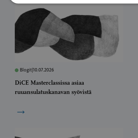
Blogit
|
10.07.2026
DiCE Masterclassissa asiaa
ruuansulatuskanavan syövistä
→