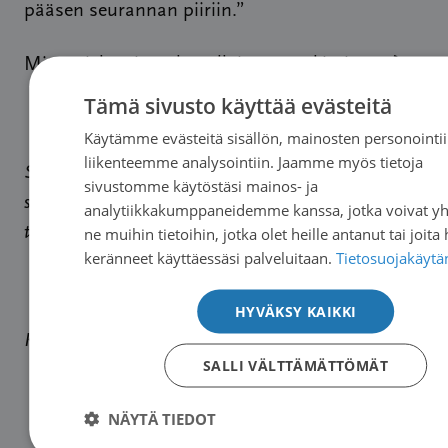
pääsen seurannan piiriin.”
Mitä mieltä sinä olet tällaisesta tutkimisesta?
Tämä sivusto käyttää evästeitä
Käytämme evästeitä sisällön, mainosten personointii
liikenteemme analysointiin. Jaamme myös tietoja
Seuraava blogikirjoitus julkaistaan ensi viikolla ja
sivustomme käytöstäsi mainos- ja
sen aiheena on Maailman syöpäpäivän
analytiikkakumppaneidemme kanssa, jotka voivat yh
tapahtuma.
ne muihin tietoihin, jotka olet heille antanut tai joita
keränneet käyttäessäsi palveluitaan.
Tietosuojakäytä
HYVÄKSY KAIKKI
Kuva:
Ricardo Gomez Angel
/
Unsplash
SALLI VÄLTTÄMÄTTÖMÄT
NÄYTÄ TIEDOT