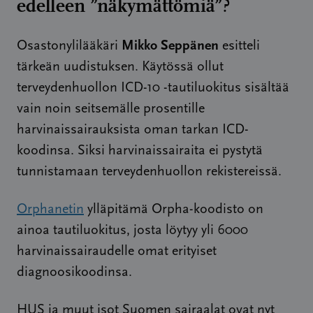
edelleen ”näkymättömiä”?
Mikko Seppänen
Osastonylilääkäri
esitteli
tärkeän uudistuksen. Käytössä ollut
terveydenhuollon ICD-10 -tautiluokitus sisältää
vain noin seitsemälle prosentille
harvinaissairauksista oman tarkan ICD-
koodinsa. Siksi harvinaissairaita ei pystytä
tunnistamaan terveydenhuollon rekistereissä.
Orphanetin
ylläpitämä Orpha-koodisto on
ainoa tautiluokitus, josta löytyy yli 6000
harvinaissairaudelle omat erityiset
diagnoosikoodinsa.
HUS ja muut isot Suomen sairaalat ovat nyt