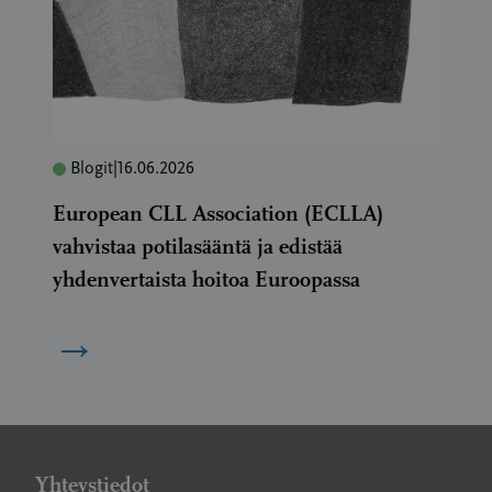
Blogit
|
16.06.2026
European CLL Association (ECLLA)
vahvistaa potilasääntä ja edistää
yhdenvertaista hoitoa Euroopassa
→
Yhteystiedot