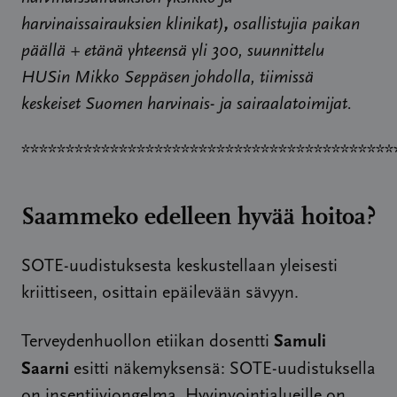
harvinaissairauksien klinikat)
,
osallistujia paikan
päällä + etänä yhteensä yli 300, suunnittelu
HUSin Mikko Seppäsen johdolla, tiimissä
keskeiset Suomen harvinais- ja sairaalatoimijat.
******************************************
Saammeko edelleen hyvää hoitoa?
SOTE-uudistuksesta keskustellaan yleisesti
kriittiseen, osittain epäilevään sävyyn.
Samuli
Terveydenhuollon etiikan dosentti
Saarni
esitti näkemyksensä: SOTE-uudistuksella
on insentiiviongelma. Hyvinvointialueille on