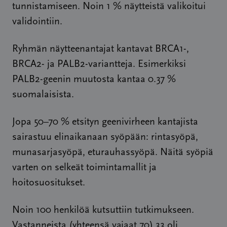
tunnistamiseen. Noin 1 % näytteistä valikoitui
validointiin.
Ryhmän näytteenantajat kantavat BRCA1-,
BRCA2- ja PALB2-variantteja. Esimerkiksi
PALB2-geenin muutosta kantaa 0.37 %
suomalaisista.
Jopa 50–70 % etsityn geenivirheen kantajista
sairastuu elinaikanaan syöpään: rintasyöpä,
munasarjasyöpä, eturauhassyöpä. Näitä syöpiä
varten on selkeät toimintamallit ja
hoitosuositukset.
Noin 100 henkilöä kutsuttiin tutkimukseen.
Vastanneista (yhteensä vajaat 70) 33 oli