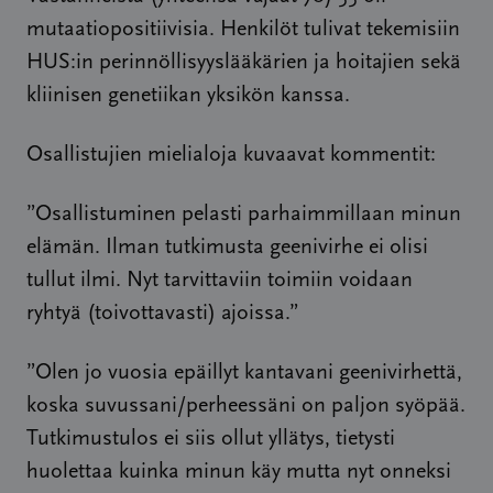
mutaatiopositiivisia. Henkilöt tulivat tekemisiin
HUS:in perinnöllisyyslääkärien ja hoitajien sekä
kliinisen genetiikan yksikön kanssa.
Osallistujien mielialoja kuvaavat kommentit:
”Osallistuminen pelasti parhaimmillaan minun
elämän. Ilman tutkimusta geenivirhe ei olisi
tullut ilmi. Nyt tarvittaviin toimiin voidaan
ryhtyä (toivottavasti) ajoissa.”
”Olen jo vuosia epäillyt kantavani geenivirhettä,
koska suvussani/perheessäni on paljon syöpää.
Tutkimustulos ei siis ollut yllätys, tietysti
huolettaa kuinka minun käy mutta nyt onneksi