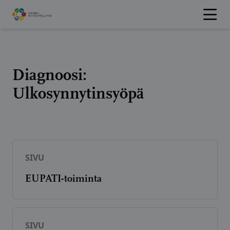
Hyppää
sisältöön
Diagnoosi:
Ulkosynnytinsyöpä
SIVU
EUPATI-toiminta
SIVU