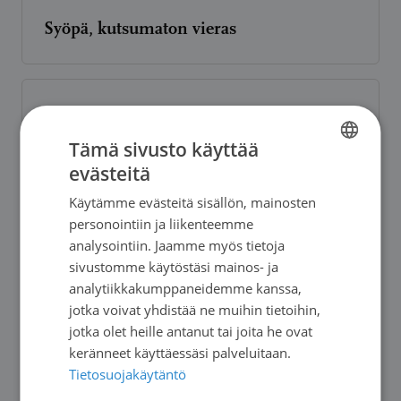
Syöpä, kutsumaton vieras
Gynekologisen syöpäpotilaan opas
Tämä sivusto käyttää
evästeitä
FINNISH
Käytämme evästeitä sisällön, mainosten
SWEDISH
personointiin ja liikenteemme
Seksuaalisuus ja syöpä
ENGLISH
analysointiin. Jaamme myös tietoja
sivustomme käytöstäsi mainos- ja
analytiikkakumppaneidemme kanssa,
jotka voivat yhdistää ne muihin tietoihin,
Syöpäpotilaan kivun hoito
jotka olet heille antanut tai joita he ovat
keränneet käyttäessäsi palveluitaan.
Tietosuojakäytäntö