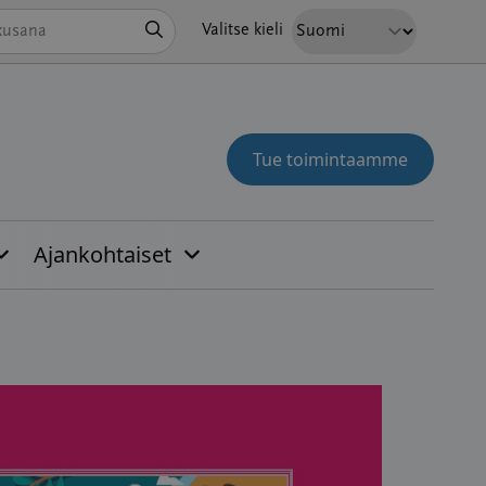
Hae
Valitse kieli
Tue toimintaamme
Ajankohtaiset