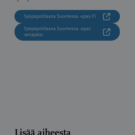
Syöpäpotilaana Suomessa -opas FI
Syöpäpotilaana Suomessa -opas
venäjäksi
Lisää aiheesta