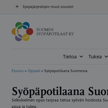
Hyppää
Syöpäjärjestöjen muut sivustot
sisältöön
Tietoa
Tukea
Etusivu
»
Oppaat
»
Syöpäpotilaana Suomessa
Syöpäpotilaana Su
Selkokielinen opas tarjoaa tietoa syövän hoidosta S
apua ja tukea.