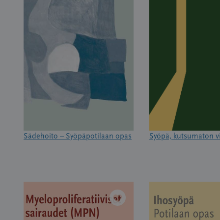
Sädehoito – Syöpäpotilaan opas
Syöpä, kutsumaton v