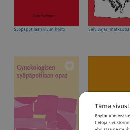
Syöpäpotilaan kivun hoito
Selviytyjän matkaopa
Tämä sivust
Käytämme evästei
tietoja sivustom
yhdistää ne muihin