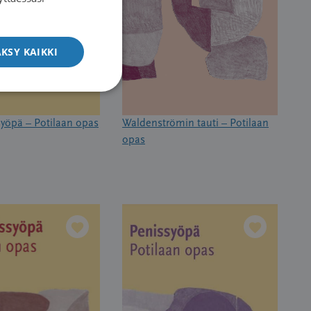
ENGLISH
KSY KAIKKI
syöpä – Potilaan opas
Waldenströmin tauti – Potilaan
opas