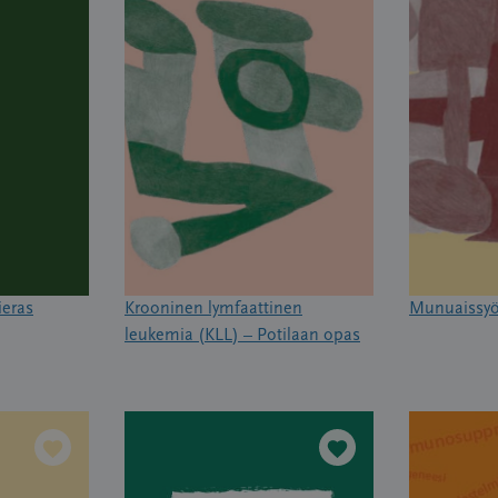
ieras
Krooninen lymfaattinen
Munuaissyö
leukemia (KLL) – Potilaan opas