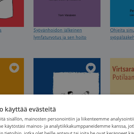
s
Syövänhoidon jälkeinen
Ohjeita sinu
lymfaturvotus ja sen hoito
syöpälääke
o käyttää evästeitä
tä sisällön, mainosten personointiin ja liikenteemme analysoint
me käytöstäsi mainos- ja analytiikkakumppaneidemme kanssa, jot
 tietoihin, jotka olet heille antanut tai joita he ovat keränneet kä