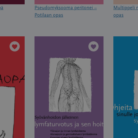
pä
Pseudomyksooma peritonei –
Multippeli 
Potilaan opas
opas