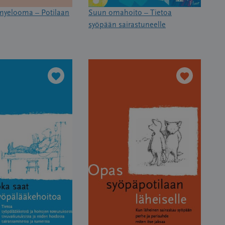
myelooma – Potilaan
Suun omahoito – Tietoa
syöpään sairastuneelle