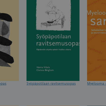
opas
Syöpäpotilaan ravitsemusopas
Myelooma –