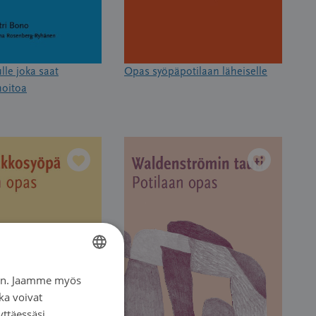
lle joka saat
Opas syöpäpotilaan läheiselle
hoitoa
iin. Jaamme myös
FINNISH
ka voivat
SWEDISH
yttäessäsi