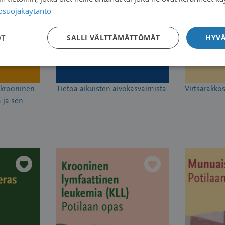
tosuojakäytäntö
OT
SALLI VÄLTTÄMÄTTÖMÄT
HYVÄ
 krooninen
Tietoa aikuisten aivokasvaimista
Virtsarakko
 ja sen