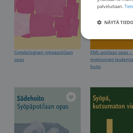
palveluitaan.
Tie
NÄYTÄ TIED
Gynekologisen syöpäpotilaan
KML-potilaan opas –
opas
myelooinen leukemia
hoito