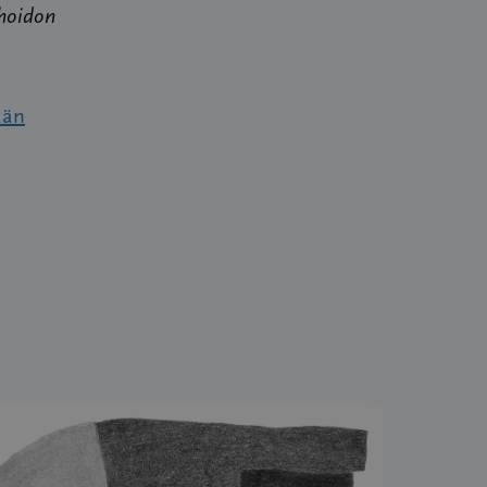
nhoidon
ään