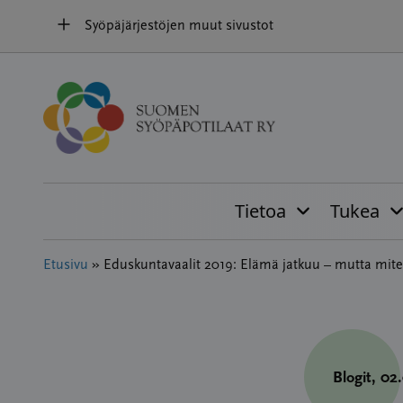
Hyppää
Syöpäjärjestöjen muut sivustot
sisältöön
Tietoa
Tukea
Etusivu
»
Eduskuntavaalit 2019: Elämä jatkuu – mutta mit
Blogit
, 02