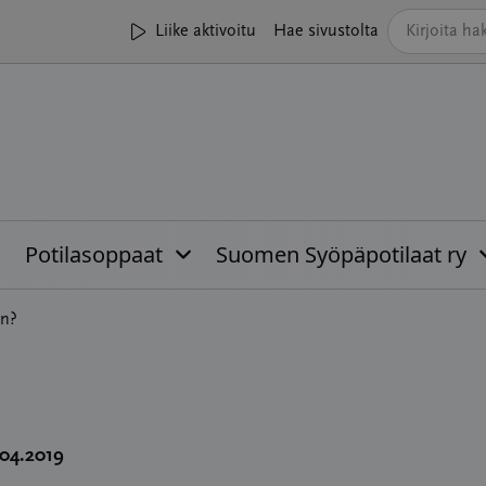
Liike aktivoitu
Hae sivustolta
Potilasoppaat
Suomen Syöpäpotilaat ry
en?
.04.2019