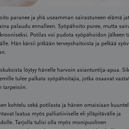
oito paranee ja yhä useamman sairastuneen elämä ja
aina palaudu ennalleen. Syöpähoito puree, mutta sair
rooniseksi. Potilas voi pudota syöpähoidon jälkeen t
älle. Hän kärsii pitkään terveyshaitoista ja pelkää syö
an.
skuksista löytyy hänelle harvoin asiantuntija-apua. Sik
emille tulee palkata syöpähoitajia, jotka osaavat vasta
n tarpeisiin.
nen kohtelu sekä potilasta ja hänen omaisiaan kuunte
avat laatua myös palliatiiviselle eli ylläpitävälle ja
dolle. Tarjolla tulisi olla myös monipuolinen