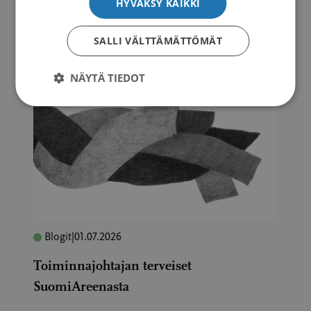
ruuansulatuskanavan syövistä
HYVÄKSY KAIKKI
→
SALLI VÄLTTÄMÄTTÖMÄT
NÄYTÄ TIEDOT
Blogit
|
01.07.2026
Toiminnajohtajan terveiset
SuomiAreenasta