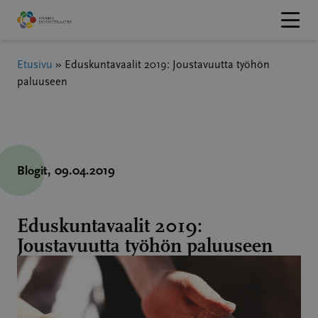
Hyppää
sisältöön
Etusivu
»
Eduskuntavaalit 2019: Joustavuutta työhön
paluuseen
Blogit
, 09.04.2019
Eduskuntavaalit 2019:
Joustavuutta työhön paluuseen