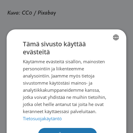
Kuva: CC0 / Pixabay
Tämä sivusto käyttää
evästeitä
FINNISH
Käytämme evästeitä sisällön, mainosten
SWEDISH
personointiin ja liikenteemme
ENGLISH
analysointiin. Jaamme myös tietoja
sivustomme käytöstäsi mainos- ja
analytiikkakumppaneidemme kanssa,
jotka voivat yhdistää ne muihin tietoihin,
jotka olet heille antanut tai joita he ovat
keränneet käyttäessäsi palveluitaan.
Blogit
|
10.07.2026
Tietosuojakäytäntö
DiCE Masterclassissa asiaa