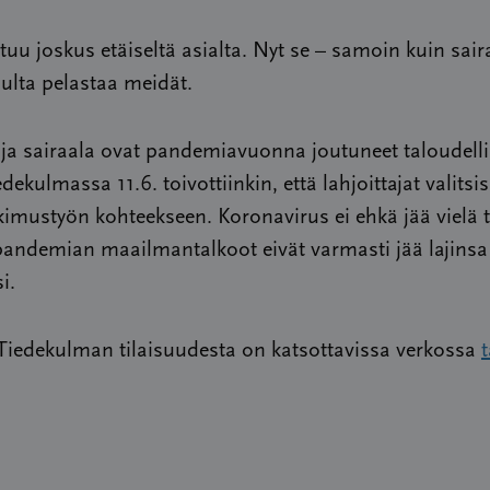
tuu joskus etäiseltä asialta. Nyt se – samoin kuin sair
pulta pelastaa meidät.
 ja sairaala ovat pandemiavuonna joutuneet taloudelli
iedekulmassa 11.6. toivottiinkin, että lahjoittajat valitsis
imustyön kohteekseen. Koronavirus ei ehkä jää vielä 
pandemian maailmantalkoot eivät varmasti jää lajinsa
i.
Tiedekulman tilaisuudesta on katsottavissa verkossa