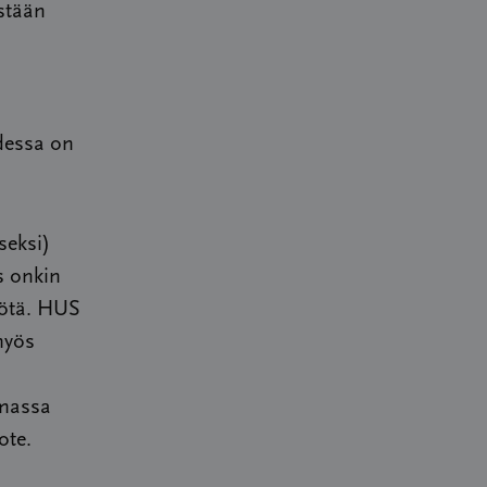
ästään
udessa on
seksi)
s onkin
yötä. HUS
myös
lmassa
ote.