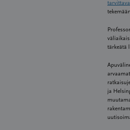
tarvittav
tekemään
Professor
väliaikai
tärkeätä 
Apuväline
arvaamato
ratkaisuj
ja Helsin
muutamal
rakentam
uutisoima