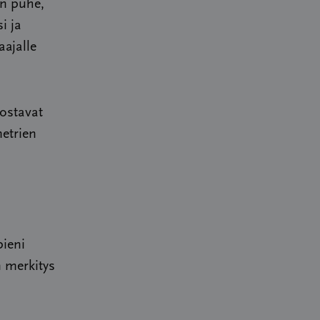
an puhe,
i ja
aajalle
ostavat
metrien
pieni
n merkitys