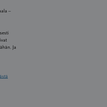
aala –
sesti
ivat
tähän. Ja
tästä