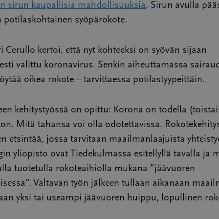
an sirun kaupallisia mahdollisuuksia
. Sirun avulla pä
 potilaskohtainen syöpärokote.
i Cerullo kertoi, että nyt kohteeksi on syövän sijaan
sesti valittu koronavirus. Senkin aiheuttamassa saira
löytää oikea rokote – tarvittaessa potilastyypeittäin.
en kehitystyössä on opittu: Korona on todella (toistai
n. Mitä tahansa voi olla odotettavissa. Rokotekehity
en etsintää, jossa tarvitaan maailmanlaajuista yhteist
gin yliopisto ovat Tiedekulmassa esitellyllä tavalla ja 
la tuotetulla rokoteaihiolla mukana ”jäävuoren
isessa”. Valtavan työn jälkeen tullaan aikanaan maai
an yksi tai useampi jäävuoren huippu, lopullinen rok