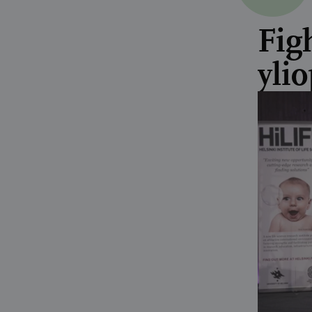
Fig
yli