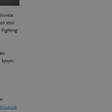
iivista
sö etsii
:
Fighting
nen
 kysyn:
en
ämisessä