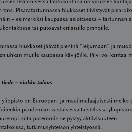
ruksen leviämisessä lähtökohtana on viruksen kantaj
 tms. Pisaratartunnassa hiukkaset tiivistyvät pisaroiks
näin – esimerkiksi kaupassa asioitaessa – tartunnan s
ukontaktissa tai putoavat erilaisille pinnoille.
unnassa hiukkaset jäävät pieninä ”leijumaan” ja muod
en uhkan muille kaupassa kävijöille. Pilvi voi kantaa 
 tiede – niukka talous
 yliopisto on Euroopan- ja maailmalaajuisesti melko 
Kuitenkin pandemian vastaisessa taistelussa yliopisto
uurempi mitä paremmin se pystyy aktiivisuuteen
alkoissa, tutkimusyhteisön yhteistyössä.