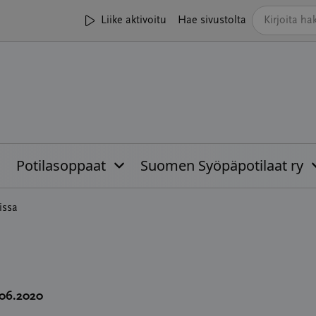
Liike aktivoitu
Hae sivustolta
Potilasoppaat
Suomen Syöpäpotilaat ry
issa
.06.2020