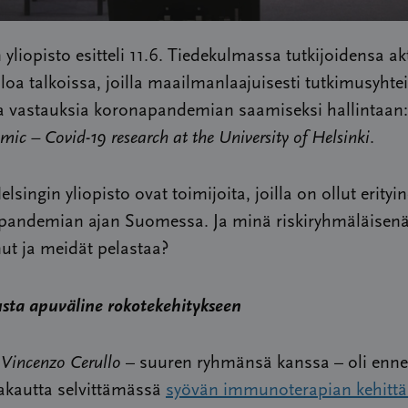
 yliopisto esitteli 11.6. Tiedekulmassa tutkijoidensa akt
a talkoissa, joilla maailmanlaajuisesti tutkimusyhtei
via vastauksia koronapandemian saamiseksi hallintaan
mic – Covid-19 research at the University of Helsinki
.
lsingin yliopisto ovat toimijoita, joilla on ollut erityi
 pandemian ajan Suomessa. Ja minä riskiryhmäläisenä
ut ja meidät pelastaa?
sta apuväline rokotekehitykseen
i Vincenzo Cerullo
– suuren ryhmänsä kanssa – oli enn
kautta selvittämässä
syövän immunoterapian kehitt