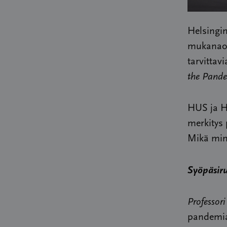
Helsingin
mukanaolo
tarvitta
the Pande
HUS ja He
merkitys
Mikä min
Syöpäsiru
Professor
pandemia