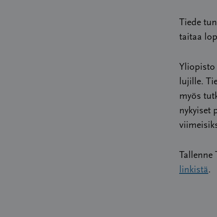
Tiede tun
taitaa lo
Yliopisto
lujille. T
myös tutk
nykyiset 
viimeisiks
Tallenne 
linkistä
.