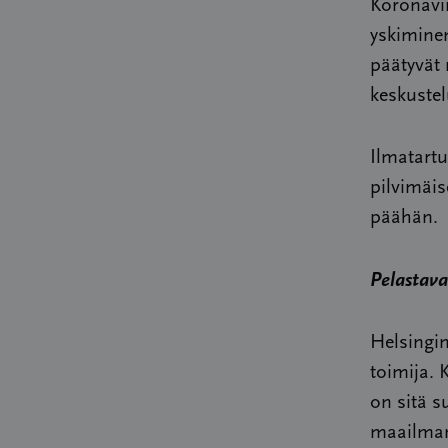
Koronavi
yskiminen
päätyvät 
keskustel
Ilmatart
pilvimäis
päähän.
Pelastava
Helsingin
toimija. 
on sitä s
maailmant