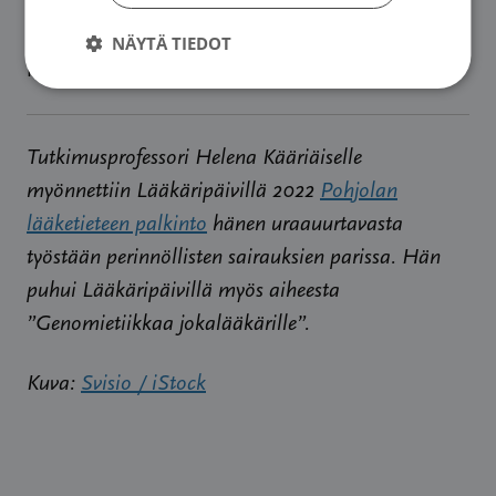
syöpäpotilaat ja kansalaiset laajemminkin
osallistuvat keskusteluun näistä
NÄYTÄ TIEDOT
monimutkaisista kysymyksistä.
Tutkimusprofessori Helena Kääriäiselle
myönnettiin Lääkäripäivillä 2022
Pohjolan
lääketieteen palkinto
hänen uraauurtavasta
työstään perinnöllisten sairauksien parissa. Hän
puhui Lääkäripäivillä myös aiheesta
”Genomietiikkaa jokalääkärille”.
Kuva:
Svisio / iStock