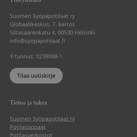
Suomen Syöpäpotilaat ry
Globaalikeskus, 7. kerros
Siltasaarenkatu 4, 00530 Helsinki
info@syopapotilaat.fi
Y-tunnus: 0239008-1
Tilaa uutiskirje
Tietoa ja tukea
Suomen Syöpäpotilaat ry
Potilasoppaat
Potilasverkostot