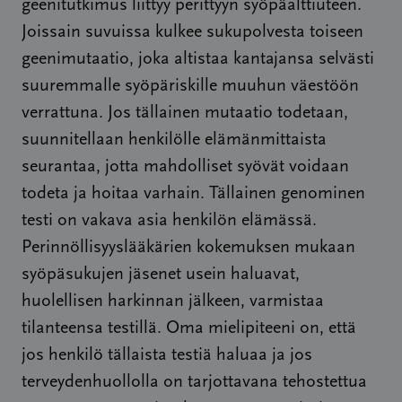
geenitutkimus liittyy perittyyn syöpäalttiuteen.
Joissain suvuissa kulkee sukupolvesta toiseen
geenimutaatio, joka altistaa kantajansa selvästi
suuremmalle syöpäriskille muuhun väestöön
verrattuna. Jos tällainen mutaatio todetaan,
suunnitellaan henkilölle elämänmittaista
seurantaa, jotta mahdolliset syövät voidaan
todeta ja hoitaa varhain. Tällainen genominen
testi on vakava asia henkilön elämässä.
Perinnöllisyyslääkärien kokemuksen mukaan
syöpäsukujen jäsenet usein haluavat,
huolellisen harkinnan jälkeen, varmistaa
tilanteensa testillä. Oma mielipiteeni on, että
jos henkilö tällaista testiä haluaa ja jos
terveydenhuollolla on tarjottavana tehostettua