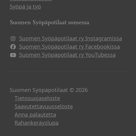
Syöpä ja työ
Suomen Syöpäpotilaat somessa
Suomen Syöpäpotilaat ry Instagramissa
Suomen Syöpäpotilaat ry Facebookissa
Suomen Syöpäpotilaat ry YouTubessa
Suomen Syöpäpotilaat © 2026
Tietosuojaseloste
Saavutettavuusseloste
Anna palautetta
Rahankeräyslupa