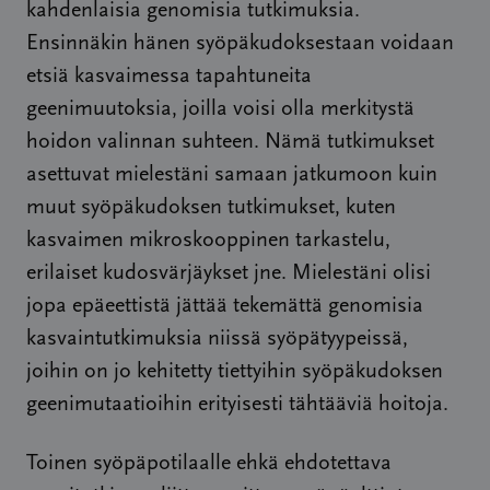
kahdenlaisia genomisia tutkimuksia.
Ensinnäkin hänen syöpäkudoksestaan voidaan
etsiä kasvaimessa tapahtuneita
geenimuutoksia, joilla voisi olla merkitystä
hoidon valinnan suhteen. Nämä tutkimukset
asettuvat mielestäni samaan jatkumoon kuin
muut syöpäkudoksen tutkimukset, kuten
kasvaimen mikroskooppinen tarkastelu,
erilaiset kudosvärjäykset jne. Mielestäni olisi
jopa epäeettistä jättää tekemättä genomisia
kasvaintutkimuksia niissä syöpätyypeissä,
joihin on jo kehitetty tiettyihin syöpäkudoksen
geenimutaatioihin erityisesti tähtääviä hoitoja.
Toinen syöpäpotilaalle ehkä ehdotettava