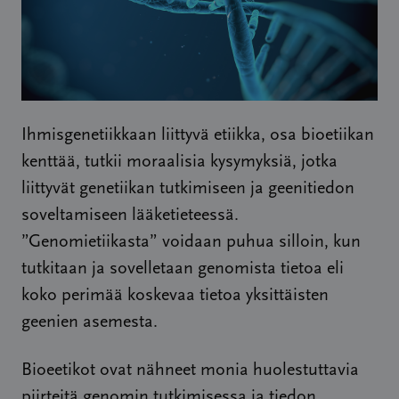
Ihmisgenetiikkaan liittyvä etiikka, osa bioetiikan
kenttää, tutkii moraalisia kysymyksiä, jotka
liittyvät genetiikan tutkimiseen ja geenitiedon
soveltamiseen lääketieteessä.
”Genomietiikasta” voidaan puhua silloin, kun
tutkitaan ja sovelletaan genomista tietoa eli
koko perimää koskevaa tietoa yksittäisten
geenien asemesta.
Bioeetikot ovat nähneet monia huolestuttavia
piirteitä genomin tutkimisessa ja tiedon