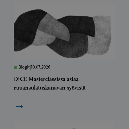
Blogit
|
10.07.2026
DiCE Masterclassissa asiaa
ruuansulatuskanavan syövistä
→