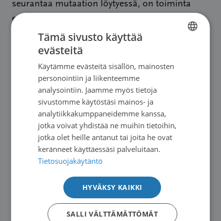
seurantaa mutaation löytyessä, on toiminta
eettisesti oikeutettua.
Tämä sivusto käyttää
Genomitestaukseen liittyy kuitenkin monia
evästeitä
FINNISH
erittäin pulmallisia asioita. Pitäisikö testatun
Käytämme evästeitä sisällön, mainosten
SWEDISH
henkilön levittää tietoa testituloksestaan niille
personointiin ja liikenteemme
ENGLISH
sukulaisille, joita asia koskee? Voisiko testin
analysointiin. Jaamme myös tietoja
sivustomme käytöstäsi mainos- ja
tekeminen vaikuttaa yksityisen
analytiikkakumppaneidemme kanssa,
sairausvakuutuksen ehtoihin? Pitäisikö
jotka voivat yhdistää ne muihin tietoihin,
alttiusgeenin kantajille tarjota mahdollisuutta
jotka olet heille antanut tai joita he ovat
ko. geenin suhteen ”terveiden” alkioiden
keränneet käyttäessäsi palveluitaan.
Tietosuojakäytäntö
valintaan? Pitäisikö kannattaa tutkimusta, joka
tähtäisi tällaisen geenimutaation korjaamiseen?
HYVÄKSY KAIKKI
Pitäisikö koko väestölle tarjota syöpäalttiutta
seulovia genomisia testejä? On tärkeää, että
SALLI VÄLTTÄMÄTTÖMÄT