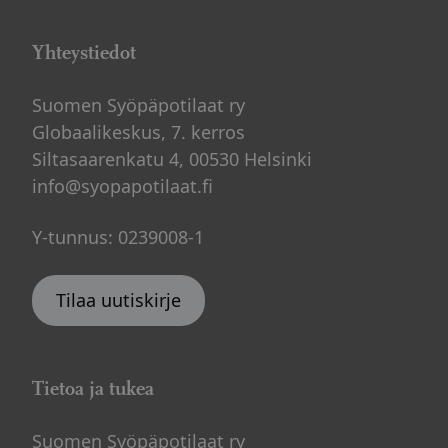
Yhteystiedot
Suomen Syöpäpotilaat ry
Globaalikeskus, 7. kerros
Siltasaarenkatu 4, 00530 Helsinki
info@syopapotilaat.fi
Y-tunnus: 0239008-1
Tilaa uutiskirje
Tietoa ja tukea
Suomen Syöpäpotilaat ry