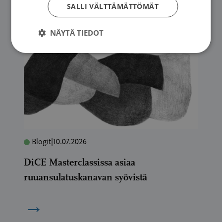
SALLI VÄLTTÄMÄTTÖMÄT
NÄYTÄ TIEDOT
Blogit
|
10.07.2026
DiCE Masterclassissa asiaa
ruuansulatuskanavan syövistä
→