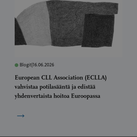
Blogit
|
16.06.2026
European CLL Association (ECLLA)
vahvistaa potilasääntä ja edistää
yhdenvertaista hoitoa Euroopassa
→