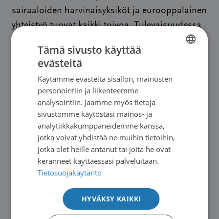
sairaaloiden harvinaisyksiköt ja eurooppalainen
yhteistyö tuovat kaikki toivoa. Tulevaisuudessa
on yhä vähemmän syöpä- ja muita potilaita,
Tämä sivusto käyttää
jotka joutuvat sairastamaan pitkään ilman
evästeitä
FINNISH
diagnoosia.
Käytämme evästeitä sisällön, mainosten
SWEDISH
personointiin ja liikenteemme
Potilasverkostomme
keskustelut tuovat meille
ENGLISH
analysointiin. Jaamme myös tietoja
monia tärkeitä toivon vivahteita. Syövän kanssa
sivustomme käytöstäsi mainos- ja
eläenkin toivottovasti mahdollisimman moni
analytiikkakumppaneidemme kanssa,
jotka voivat yhdistää ne muihin tietoihin,
löytää arkeensa asioita, joita voi odottaa ja
jotka olet heille antanut tai joita he ovat
joista voi iloita.
keränneet käyttäessäsi palveluitaan.
Tietosuojakäytäntö
Harvinaispäivän teemana onkin tänä vuonna:
y
hdessä olemme enemmän
.
HYVÄKSY KAIKKI