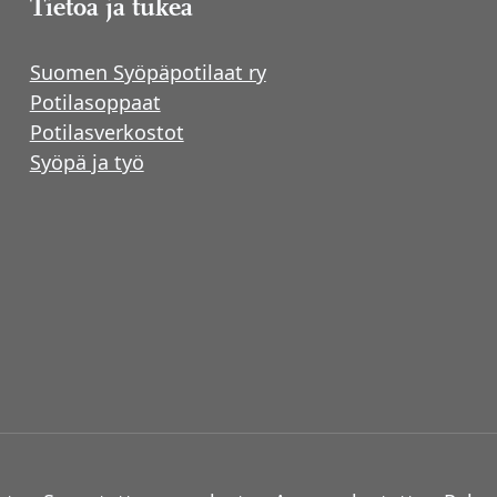
Tietoa ja tukea
Suomen Syöpäpotilaat ry
Potilasoppaat
Potilasverkostot
Syöpä ja työ