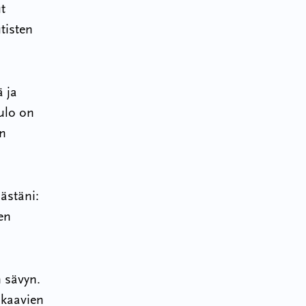
t
utisten
 ja
tulo on
in
ästäni:
en
 sävyn.
hkaavien