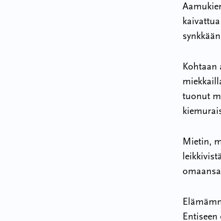
Aamukier
kaivattua
synkkään
Kohtaan a
miekkaill
tuonut m
kiemurais
Mietin, m
leikkivis
omaansa p
Elämämme
Entiseen 