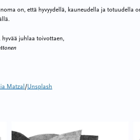
noma on, että hyvyydellä, kauneudella ja totuudella o
llä.
, hyvää juhlaa toivottaen,
ttonen
ia Matzal
/
Unsplash