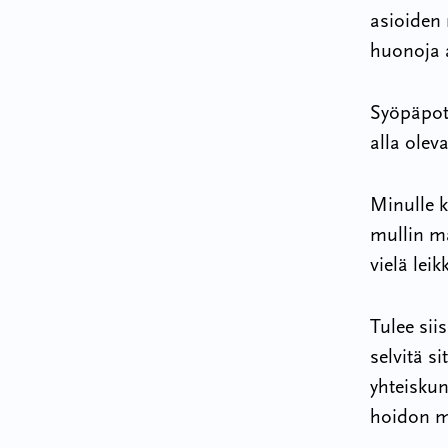
asioiden 
huonoja a
Syöpäpoti
alla olev
Minulle k
mullin ma
vielä leik
Tulee sii
selvitä s
yhteiskun
hoidon m