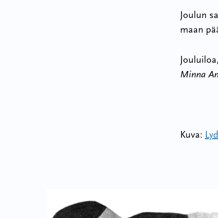
Joulun sa
maan pää
Jouluiloa
Minna An
Kuva:
Lyd