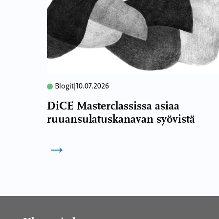
Blogit
|
10.07.2026
DiCE Masterclassissa asiaa
ruuansulatuskanavan syövistä
→