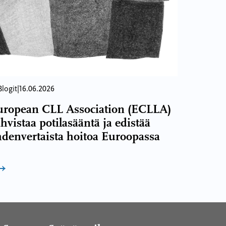
Blogit
|
16.06.2026
uropean CLL Association (ECLLA)
hvistaa potilasääntä ja edistää
denvertaista hoitoa Euroopassa
→