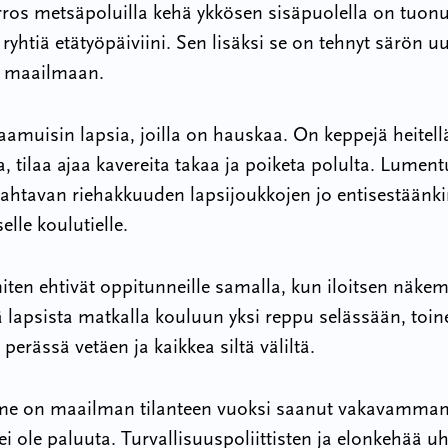
ros metsäpoluilla kehä ykkösen sisäpuolella on tuonu
 ryhtiä etätyöpäiviini. Sen lisäksi se on tehnyt särön u
 maailmaan.
amuisin lapsia, joilla on hauskaa. On keppejä heitellä
a, tilaa ajaa kavereita takaa ja poiketa polulta. Lumen
ahtavan riehakkuuden lapsijoukkojen jo entisestäänk
elle koulutielle.
iten ehtivät oppitunneille samalla, kun iloitsen näkem
tä lapsista matkalla kouluun yksi reppu selässään, toin
erässä vetäen ja kaikkea siltä väliltä.
 on maailman tilanteen vuoksi saanut vakavamman
ei ole paluuta. Turvallisuuspoliittisten ja elonkehää u