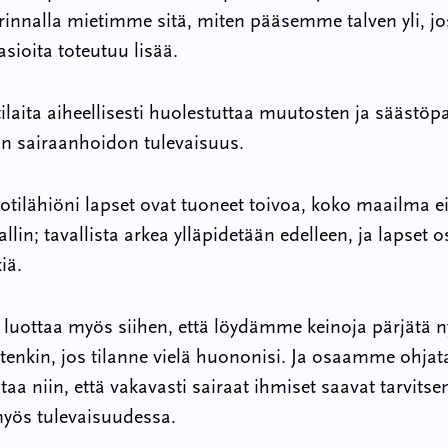
rinnalla mietimme sitä, miten pääsemme talven yli, jo
sioita toteutuu lisää.
laita aiheellisesti huolestuttaa muutosten ja säästöp
an sairaanhoidon tulevaisuus.
otilähiöni lapset ovat tuoneet toivoa, koko maailma e
llin; tavallista arkea ylläpidetään edelleen, ja lapset 
kiä.
s luottaa myös siihen, että löydämme keinoja pärjätä n
ittenkin, jos tilanne vielä huononisi. Ja osaamme ohjat
taa niin, että vakavasti sairaat ihmiset saavat tarvit
yös tulevaisuudessa.