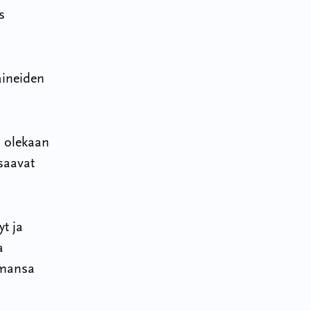
s
aineiden
i olekaan
osaavat
yt ja
a
semansa