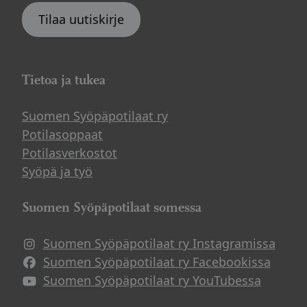
Tilaa uutiskirje
Tietoa ja tukea
Suomen Syöpäpotilaat ry
Potilasoppaat
Potilasverkostot
Syöpä ja työ
Suomen Syöpäpotilaat somessa
Suomen Syöpäpotilaat ry Instagramissa
Suomen Syöpäpotilaat ry Facebookissa
Suomen Syöpäpotilaat ry YouTubessa