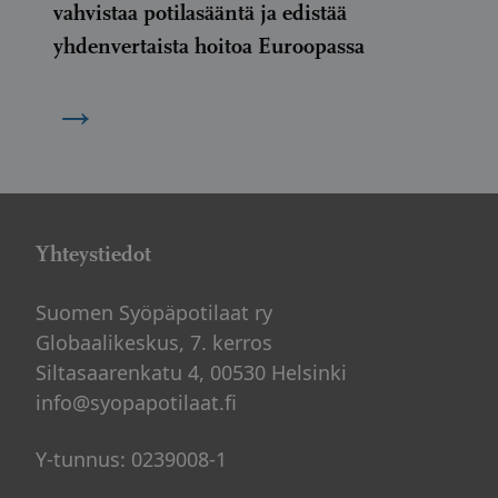
vahvistaa potilasääntä ja edistää
yhdenvertaista hoitoa Euroopassa
→
Yhteystiedot
Suomen Syöpäpotilaat ry
Globaalikeskus, 7. kerros
Siltasaarenkatu 4, 00530 Helsinki
info@syopapotilaat.fi
Y-tunnus: 0239008-1