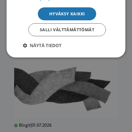
Blogit
|
10.07.2026
HYVÄKSY KAIKKI
DiCE Masterclassissa asiaa
ruuansulatuskanavan syövistä
SALLI VÄLTTÄMÄTTÖMÄT
→
NÄYTÄ TIEDOT
Blogit
|
01.07.2026