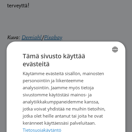
terveyttä!
Kuva:
Demiahl
/
Pixabay
Tämä sivusto käyttää
evästeitä
FINNISH
Käytämme evästeitä sisällön, mainosten
SWEDISH
personointiin ja liikenteemme
ENGLISH
analysointiin. Jaamme myös tietoja
sivustomme käytöstäsi mainos- ja
analytiikkakumppaneidemme kanssa,
jotka voivat yhdistää ne muihin tietoihin,
jotka olet heille antanut tai joita he ovat
keränneet käyttäessäsi palveluitaan.
Tietosuojakäytäntö