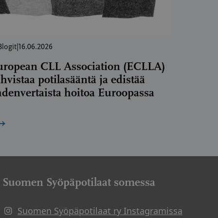
Blogit
|
16.06.2026
uropean CLL Association (ECLLA)
hvistaa potilasääntä ja edistää
denvertaista hoitoa Euroopassa
→
Suomen Syöpäpotilaat somessa
Suomen Syöpäpotilaat ry Instagramissa