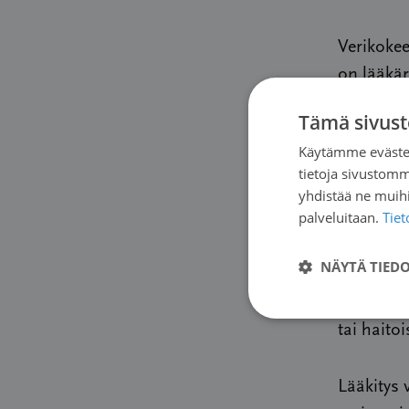
Verikoke
on lääkär
salli.
Tämä sivust
Käytämme evästei
Vertai
tietoja sivustom
yhdistää ne muihin
palveluitaan.
Tie
Onneksi m
aivan usk
NÄYTÄ TIED
omassa u
tiedon ru
tai hait
Lääkitys 