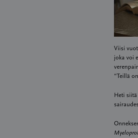
Viisi vuo
joka voi 
verenpain
“Teillä o
Heti siit
sairaudes
Onnekseni
Myeloproli