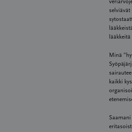
veriarvoj
selviävät
sytostaat
lääkkeist
lääkkeitä
Minä ”hyp
Syöpäjärj
sairautee
kaikki ky
organiso
etenemis
Saamani t
eritasois