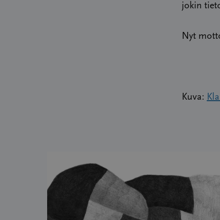
jokin tie
Nyt motto
Kuva:
Kla