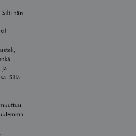
 Silti hän
si!
steli,
 enkä
 ja
a. Sillä
i muuttuu,
 kuulemma
.