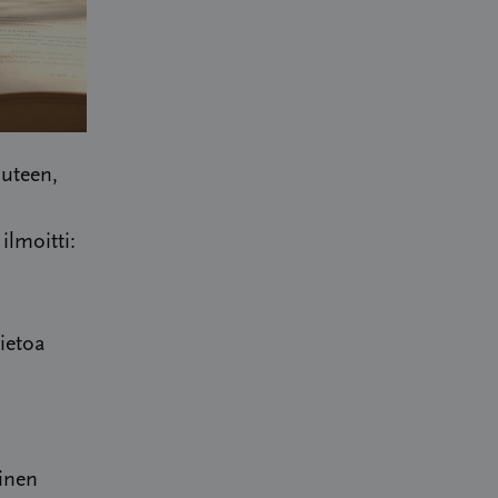
auteen,
ilmoitti:
ietoa
inen