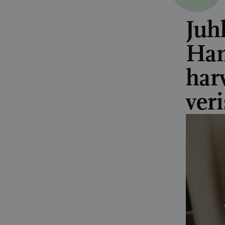
Juh
Hank
har
ver