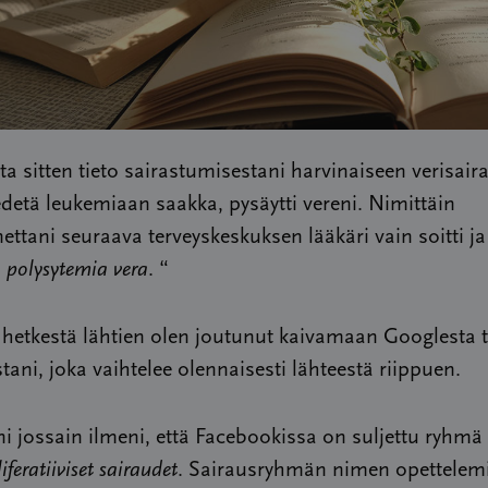
tta sitten tieto sairastumisestani harvinaiseen verisair
edetä leukemiaan saakka, pysäytti vereni. Nimittäin
ettani seuraava terveyskeskuksen lääkäri vain soitti ja 
n
polysytemia vera
. “
ä hetkestä lähtien olen joutunut kaivamaan Googlesta t
tani, joka vaihtelee olennaisesti lähteestä riippuen.
 jossain ilmeni, että Facebookissa on suljettu ryhmä
feratiiviset sairaudet
. Sairausryhmän nimen opettelem