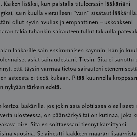
ä. Kaiken lisäksi, kun palstalla tituleerasin lääkäriäni
iksi, sain kuulla vierailleeni ”vain” sisätautilääkärillä.
täni ollut hyvin avulias ja empaattinen – uskoakseni
ärän takia tähänkin sairauteen tullut takuulla päteväk
alan lääkärille sain ensimmäisen käynnin, hän jo kuulu
olennaiset asiat sairaudestani. Tiesin. Sitä ei sanottu
iennyt, että täysin varmaa tietoa sairauteni etenemisestä
n asteesta ei tiedä kukaan. Pitää kuunnella kroppaans
on nykyään tärkein edetä.
e kertoa lääkärille, jos jokin asia olotilassa oleellisest
verta ulosteessa, on päänsärkyä tai on kutinaa, joka
vakava oire. Sitä en soittaessani tiennyt kärsittyäni
sinä vuosina. Se aiheutti lääkkeen määrän lisäämistä