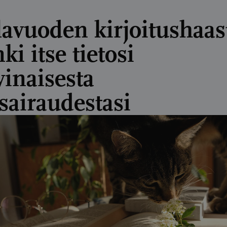
lavuoden kirjoitushaas
i itse tietosi
vinaisesta
isairaudestasi