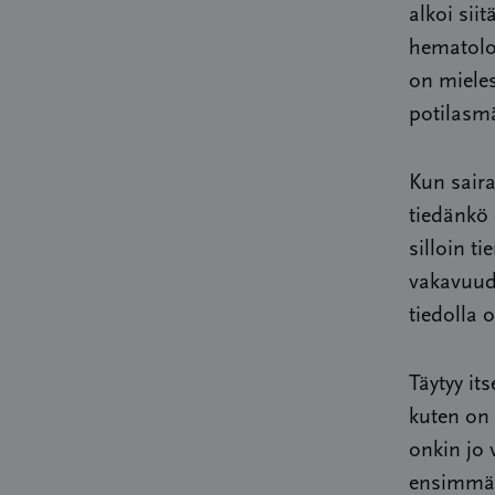
alkoi siit
hematolog
on mieles
potilasmä
Kun saira
tiedänkö 
silloin t
vakavuude
tiedolla 
Täytyy its
kuten on 
onkin jo 
ensimmäi