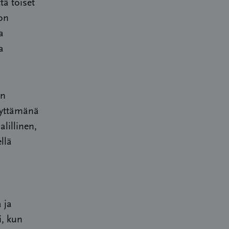
tä toiset
 on
a
a
en
lyttämänä
alillinen,
llä
 ja
i, kun