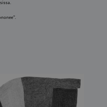
sissa.
uononee”.