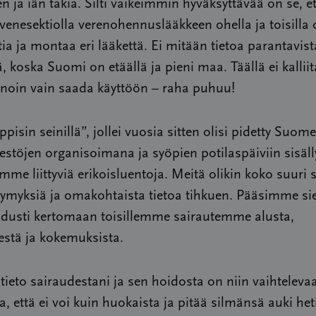
en ja iän takia. Silti vaikeimmin hyväksyttävää on se, et
 venesektiolla verenohennuslääkkeen ohella ja toisilla
tia ja montaa eri lääkettä. Ei mitään tietoa parantavist
ä, koska Suomi on etäällä ja pieni maa. Täällä ei kalliit
 noin vain saada käyttöön – raha puhuu!
pisin seinillä”, jollei vuosia sitten olisi pidetty Suom
estöjen organisoimana ja syöpien potilaspäiviin sisäl
mme liittyviä erikoisluentoja. Meitä olikin koko suuri s
symyksiä ja omakohtaista tietoa tihkuen. Pääsimme sie
idusti kertomaan toisillemme sairautemme alusta,
estä ja kokemuksista.
ieto sairaudestani ja sen hoidosta on niin vaihtelevaa
ta, että ei voi kuin huokaista ja pitää silmänsä auki het