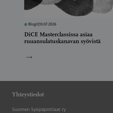
Blogit
|
10.07.2026
DiCE Masterclassissa asiaa
ruuansulatuskanavan syövistä
→
Yhteystiedot
Suomen Syöpäpotilaat ry