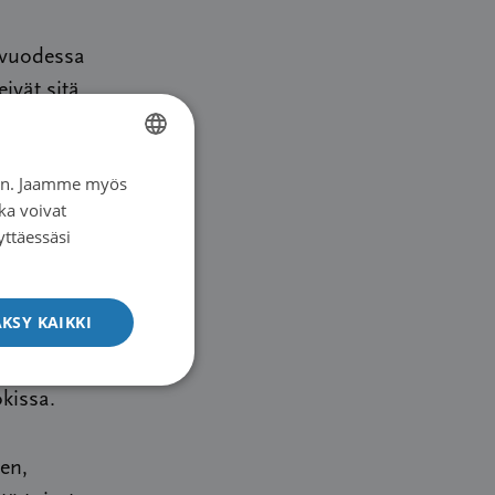
 vuodessa
eivät sitä
iin. Jaamme myös
FINNISH
ka voivat
SWEDISH
yttäessäsi
ENGLISH
ärillä ja
i olla
KSY KAIKKI
aiken
n eduista
kissa.
een,