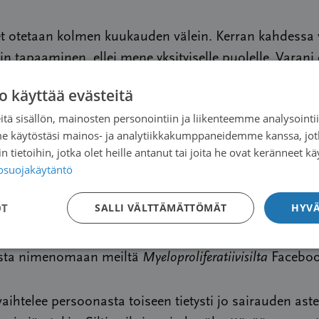
et otetaan kolmen kuukauden välein. Kerran kahdessa
in tapaaminen, ellei mene yksityiselle puolelle. Varani 
o käyttää evästeitä
tä sisällön, mainosten personointiin ja liikenteemme analysoint
stietoa
me käytöstäsi mainos- ja analytiikkakumppaneidemme kanssa, jot
 tietoihin, jotka olet heille antanut tai joita he ovat keränneet kä
tosuojakäytäntö
onet Facebook-palstalla ovat käyneet alan erikoislääk
omattoman auliisti jakavat tietoa, jotta meikäläinen vo
OT
SALLI VÄLTTÄMÄTTÖMÄT
HYVÄ
skossaan taudin suhteen. Olen saanut suunnilleen k
okien vaikutuksesta, lääkkeiden sivuoireista ja urheilu
oista nimenomaan meiltä
Myeloproliferatiivisilta
Faceboo
vaihtelee persoonasta toiseen tietysti jo sairauden ast