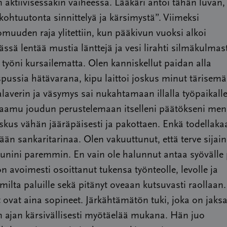
 aktiivisessakin vaiheessa. Lääkäri antoi tähän luvan, 
kohtuutonta sinnittelyä ja kärsimystä”. Viimeksi
muuden raja ylitettiin, kun pääkivun vuoksi alkoi
ssä lentää mustia länttejä ja vesi lirahti silmäkulmas
 työni kursailematta. Olen kanniskellut paidan alla
ussia hätävarana, kipu laittoi joskus minut tärisem
laverin ja väsymys sai nukahtamaan illalla työpaikall
 aamu joudun perustelemaan itselleni päätökseni me
oskus vähän jääräpäisesti ja pakottaen. Enkä todellaka
ään sankaritarinaa. Olen vakuuttunut, että terve sijain
unini paremmin. En vain ole halunnut antaa syövälle p
n avoimesti osoittanut tukensa työnteolle, levolle ja
milta paluille sekä pitänyt oveaan kutsuvasti raollaan.
yt ovat aina sopineet. Järkähtämätön tuki, joka on jak
 ajan kärsivällisesti myötäelää mukana. Hän juo