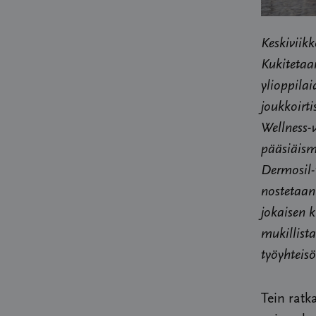
Keskiviik
Kukitetaan
ylioppila
joukkoirt
Wellness-v
pääsiäism
Dermosil-t
nostetaan
jokaisen k
mukillist
työyhteisö
Tein ratk