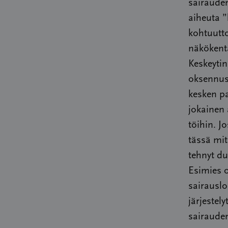
sairauden
aiheuta ”
kohtuutto
näkökentä
Keskeytin
oksennusp
kesken pa
jokainen
töihin. J
tässä mit
tehnyt du
Esimies o
sairauslo
järjestel
sairauden