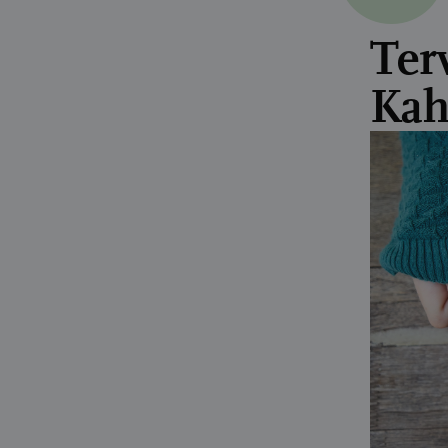
Ter
Kah