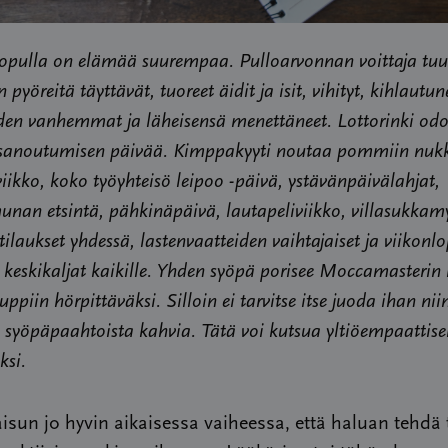
kopulla on elämää suurempaa. Pulloarvonnan voittaja tuu
 pyöreitä täyttävät, tuoreet äidit ja isit, vihityt, kihlautun
iden vanhemmat ja läheisensä menettäneet. Lottorinki od
isanoutumisen päivää. Kimppakyyti noutaa pommiin nuk
iikko, koko työyhteisö leipoo -päivä, ystävänpäivälahjat,
unan etsintä, pähkinäpäivä, lautapeliviikko, villasukkam
ilaukset yhdessä, lastenvaatteiden vaihtajaiset ja viikon
 keskikaljat kaikille. Yhden syöpä porisee Moccamasterin
uppiin hörpittäväksi. Silloin ei tarvitse itse juoda ihan n
a syöpäpaahtoista kahvia. Tätä voi kutsua yltiöempaattise
ksi.
aisun jo hyvin aikaisessa vaiheessa, että haluan tehdä 