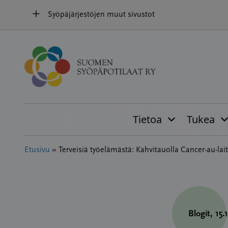
Hyppää
Syöpäjärjestöjen muut sivustot
sisältöön
Tietoa
Tukea
Etusivu
»
Terveisiä työelämästä: Kahvitauolla Cancer-au-lait
Blogit
, 15.