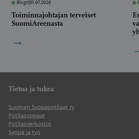
Blogit
|
01.07.2026
Toiminnajohtajan terveiset
E
SuomiAreenasta
va
yh
→
Tietoa ja tukea
Suomen Syöpäpotilaat ry
Potilasoppaat
Potilasverkostot
Syöpä ja työ