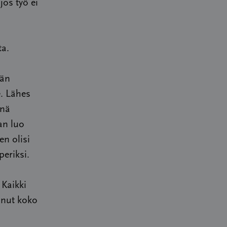
jos työ ei
ta.
ään
e. Lähes
nnä
an luo
en olisi
eriksi.
 Kaikki
sanut koko