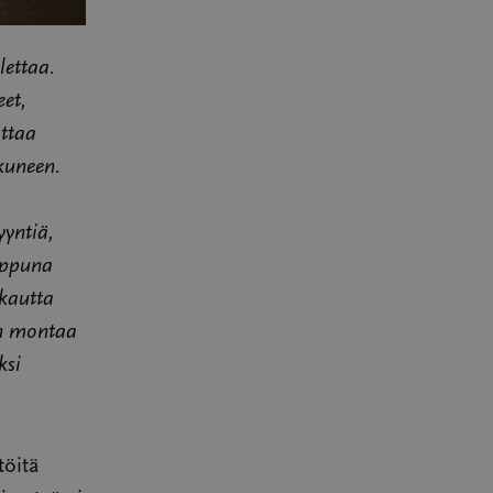
lettaa.
eet,
ottaa
kuneen.
yyntiä,
loppuna
 kautta
iin montaa
ksi
töitä