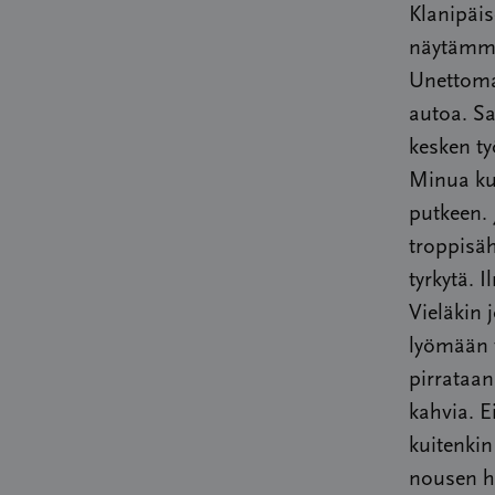
Klanipäi
näytämme
Unettoman
autoa. S
kesken ty
Minua kuu
putkeen. 
troppisäh
tyrkytä. 
Vieläkin 
lyömään 
pirrataan
kahvia. E
kuitenkin
nousen h