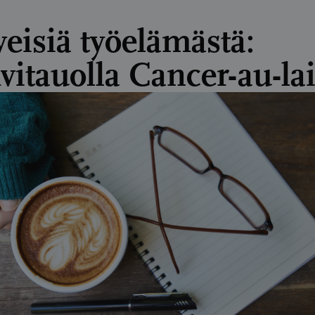
veisiä työelämästä:
vitauolla Cancer-au-lai