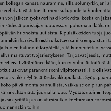
sen kollegan kanssa nauramme, sillä solumyrkkyjeni a
 erehdyttävästi toisiltamme sukupuolista huolimatta
 yön jälkeen työkaveri haki kotiovelta, koska en jaks
ain kädestä puristajan joutuessani puhumaan lääkärin
öpäivän huonoista uutisista. Kipulääkkeiden tuoja juo
nneltiin kärsivällisesti ruikuttaessani krempoistani 
Ja kun en halunnut lörpötellä, sitä kunnioitettiin. Vess
ellys mahtuvat työjärjestykseen. Tarjoavat jeesiä, mutt
Ilmeet eivät värähtäneetkään, kun minulta jäi töitä rästi
jotkut uskovat paranemiseeni vilpittömästi. He olisivat
vetoa vaikka Pyhästä Keskiviikkopullasta. Syöpäpaaht
 koko päivä monta pannullista, vaikka se on pirun pa
ikä se välttämättä juomalla lopu. Myötätuntoinen työ
 jaksaa yrittää ja saavat minutkin koettamaan enemmä
uomennakin töihin.