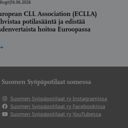
Blogit
|
16.06.2026
uropean CLL Association (ECLLA)
hvistaa potilasääntä ja edistää
denvertaista hoitoa Euroopassa
→
Suomen Syöpäpotilaat somessa
Suomen Syöpäpotilaat ry Instagramissa
Suomen Syöpäpotilaat ry Facebookissa
Suomen Syöpäpotilaat ry YouTubessa