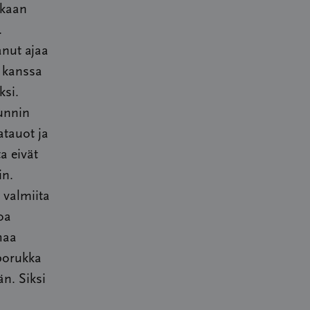
ikaan
.
anut ajaa
 kanssa
ksi.
tunnin
atauot ja
a eivät
in.
 valmiita
oa
haa
porukka
n. Siksi