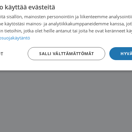
o käyttää evästeitä
tä sisällön, mainosten personointiin ja liikenteemme analysoint
me käytöstäsi mainos- ja analytiikkakumppaneidemme kanssa, jot
 tietoihin, jotka olet heille antanut tai joita he ovat keränneet kä
tosuojakäytäntö
OT
SALLI VÄLTTÄMÄTTÖMÄT
HYVÄ