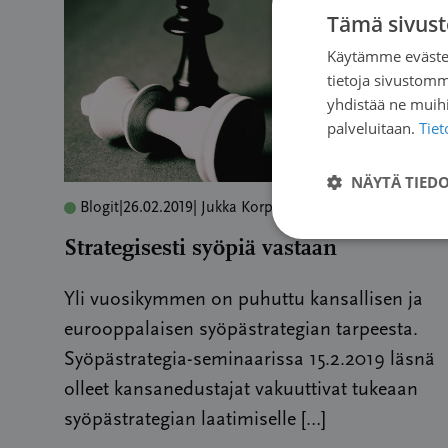
Tämä sivust
Käytämme evästei
tietoja sivustom
yhdistää ne muihin
palveluitaan.
Tie
NÄYTÄ TIED
Blogit
|
26.02.2019
| Jukka Korpela
Strategisesti syöpiä vastaan
Yli vuosikymmen on puhuttu kansallisen ja
eurooppalaisen syöpästrategian tarpeesta.
Syöpästrategia-seminaarissa 15.2.2019 läsnä
olleet kansanedustajat vakuuttivat tukeaan
syöpästrategian laatimiselle […]