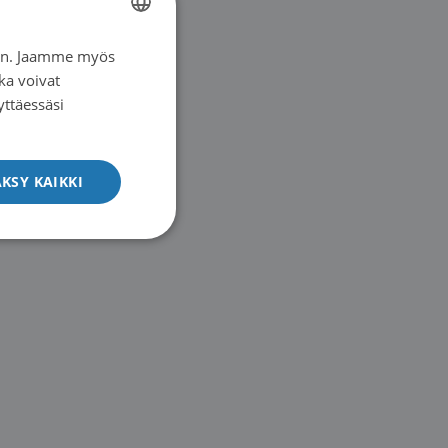
iin. Jaamme myös
FINNISH
ka voivat
SWEDISH
yttäessäsi
ENGLISH
KSY KAIKKI