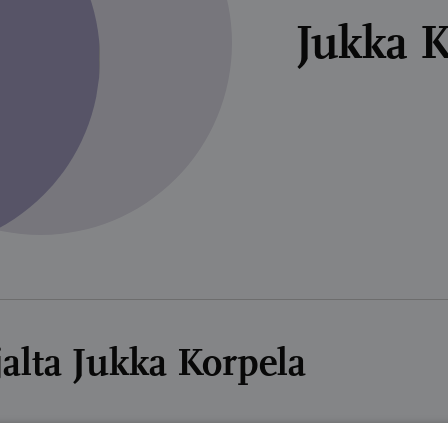
Jukka K
ajalta Jukka Korpela