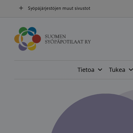
Hyppää
Syöpäjärjestöjen muut sivustot
sisältöön
Tietoa
Tukea