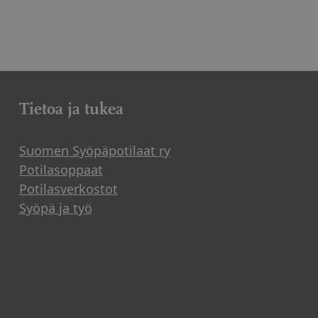
Tietoa ja tukea
Suomen Syöpäpotilaat ry
Potilasoppaat
Potilasverkostot
Syöpä ja työ