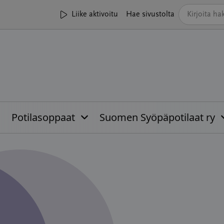
Liike aktivoitu
Hae sivustolta
Potilasoppaat
Suomen Syöpäpotilaat ry