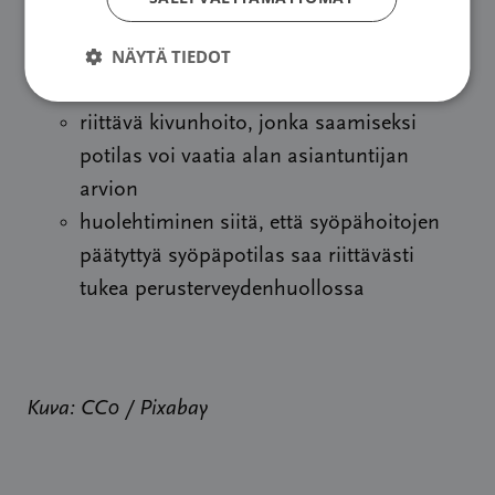
potilaan oikeus saada tietoja
NÄYTÄ TIEDOT
hoitovaihtoehdoista, myös ulkomailla
tarjolla olevista hoidoista
riittävä kivunhoito, jonka saamiseksi
potilas voi vaatia alan asiantuntijan
arvion
huolehtiminen siitä, että syöpähoitojen
päätyttyä syöpäpotilas saa riittävästi
tukea perusterveydenhuollossa
Kuva: CC0 / Pixabay