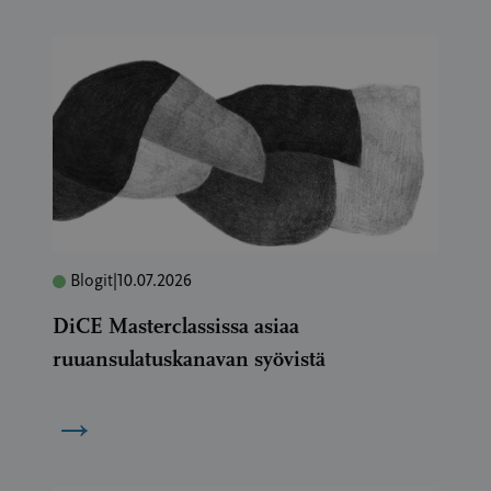
Blogit
|
10.07.2026
DiCE Masterclassissa asiaa
ruuansulatuskanavan syövistä
→