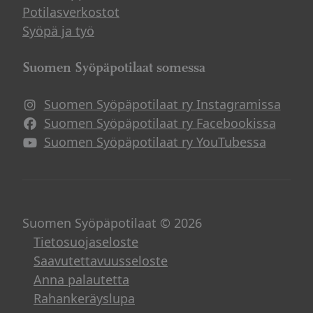
Potilasverkostot
Syöpä ja työ
Suomen Syöpäpotilaat somessa
Suomen Syöpäpotilaat ry Instagramissa
Suomen Syöpäpotilaat ry Facebookissa
Suomen Syöpäpotilaat ry YouTubessa
Suomen Syöpäpotilaat © 2026
Tietosuojaseloste
Saavutettavuusseloste
Anna palautetta
Rahankeräyslupa