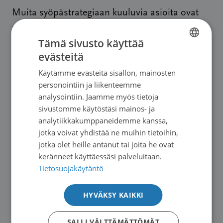
Muita syöpästrategiaan kuuluvia asioita ovat
muun muassa:
Tämä sivusto käyttää
evästeitä
syöpäpotilaiden taloudellinen asema niin,
FINNISH
etteivät hoito- ja muut kulut muodosta
Käytämme evästeitä sisällön, mainosten
SWEDISH
personointiin ja liikenteemme
suhteetonta taakkaa pienituloiselle, mm.
ENGLISH
analysointiin. Jaamme myös tietoja
asettamalla katto myös kokonaiskuluille
sivustomme käytöstäsi mainos- ja
(sairaala-, lääke- ja matkakuluille)
analytiikkakumppaneidemme kanssa,
avohoidossa ja sairaaloissa käytettävien
jotka voivat yhdistää ne muihin tietoihin,
jotka olet heille antanut tai joita he ovat
syöpälääkkeiden saattaminen samaan
keränneet käyttäessäsi palveluitaan.
asemaan potilaalle koituvien
Tietosuojakäytäntö
kustannusten kannalta
potilaan tosiasialliset mahdollisuudet
HYVÄKSY KAIKKI
saada apua psyykkisiin ongelmiin
potilaan osallistuminen päätöksentekoon
SALLI VÄLTTÄMÄTTÖMÄT