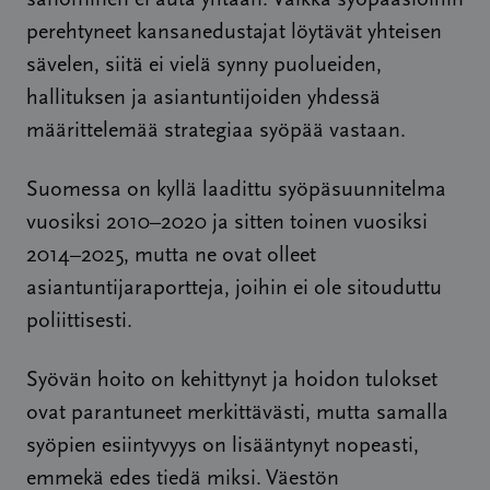
sanominen ei auta yhtään. Vaikka syöpäasioihin
perehtyneet kansanedustajat löytävät yhteisen
sävelen, siitä ei vielä synny puolueiden,
hallituksen ja asiantuntijoiden yhdessä
määrittelemää strategiaa syöpää vastaan.
Suomessa on kyllä laadittu syöpäsuunnitelma
vuosiksi 2010–2020 ja sitten toinen vuosiksi
2014–2025, mutta ne ovat olleet
asiantuntijaraportteja, joihin ei ole sitouduttu
poliittisesti.
Syövän hoito on kehittynyt ja hoidon tulokset
ovat parantuneet merkittävästi, mutta samalla
syöpien esiintyvyys on lisääntynyt nopeasti,
emmekä edes tiedä miksi. Väestön