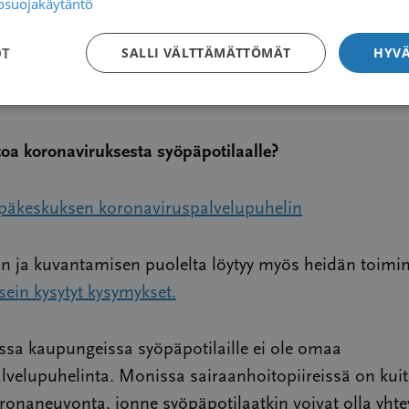
tosuojakäytäntö
silta voi edellyttää sekä potilaiden että sairaanhoido
ön turvaamista asiallisin suojavarustein.
OT
SALLI VÄLTTÄMÄTTÖMÄT
HYVÄ
toa koronaviruksesta syöpäpotilaalle?
äkeskuksen koronaviruspalvelupuhelin
 ja kuvantamisen puolelta löytyy myös heidän toimi
sein kysytyt kysymykset.
sa kaupungeissa syöpäpotilaille ei ole omaa
velupuhelinta. Monissa sairaanhoitopiireissä on kui
ronaneuvonta, jonne syöpäpotilaatkin voivat olla yhte