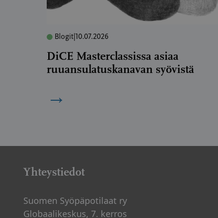
Blogit
|
10.07.2026
DiCE Masterclassissa asiaa
ruuansulatuskanavan syövistä
→
Yhteystiedot
Suomen Syöpäpotilaat ry
Globaalikeskus, 7. kerros