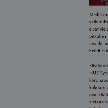
Meiltä on
vaikutuks
eivät viel
pitkälle 
tavallist
heiltä ei
Käytännön
HUS Syöp
koronapu
kokoamist
ovat räät
aletaan v