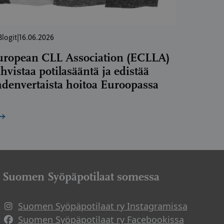
Blogit
|
16.06.2026
uropean CLL Association (ECLLA)
hvistaa potilasääntä ja edistää
denvertaista hoitoa Euroopassa
→
Suomen Syöpäpotilaat somessa
Suomen Syöpäpotilaat ry Instagramissa
Suomen Syöpäpotilaat ry Facebookissa