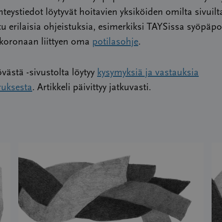
teystiedot löytyvät hoitavien yksiköiden omilta sivuilta
tu erilaisia ohjeistuksia, esimerkiksi TAYSissa syöpäpot
 koronaan liittyen oma
potilasohje
.
övästä -sivustolta löytyy
kysymyksiä ja vastauksia
ruksesta
. Artikkeli päivittyy jatkuvasti.