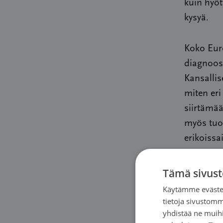
kuin hyöt
kysyä.
Koko Euro
diagnoosi
Kansallise
miten eri
siirtämä
myös tuot
erikoissa
Hoitojen
Tämä sivust
on epätoi
Käytämme evästei
tutkimuks
tietoja sivustom
yhdistää ne muihin
hoitavaan