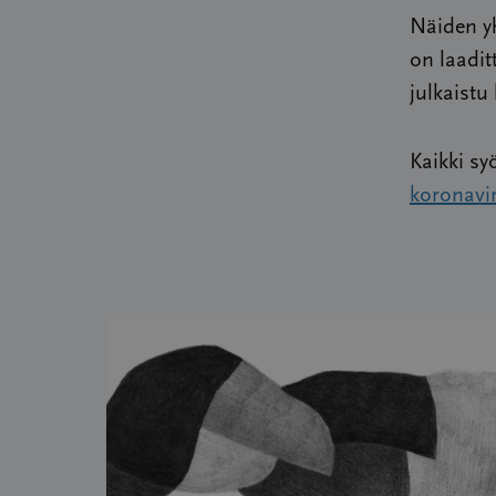
Näiden yh
on laadit
julkaistu
Kaikki sy
koronavi