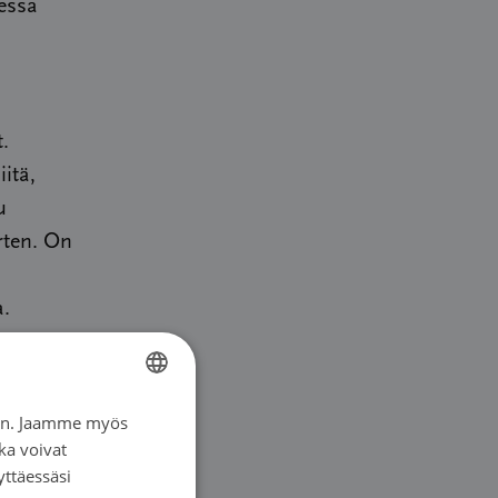
aessa
n
t.
iitä,
u
rten. On
a.
hemmin
mmän kuin
iin. Jaamme myös
FINNISH
ä
ka voivat
SWEDISH
yttäessäsi
ENGLISH