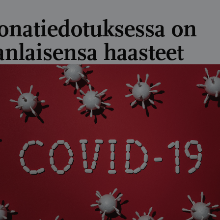
onatiedotuksessa on
nlaisensa haasteet