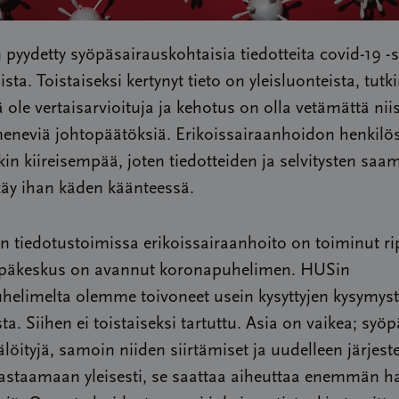
 pyydetty syöpäsairauskohtaisia tiedotteita covid-19 -
ista. Toistaiseksi kertynyt tieto on yleisluonteista, tut
ä ole vertaisarvioituja ja kehotus on olla vetämättä niis
meneviä johtopäätöksiä. Erikoissairaanhoidon henkilö
akin kiireisempää, joten tiedotteiden ja selvitysten saa
 käy ihan käden käänteessä.
 tiedotustoimissa erikoissairaanhoito on toiminut rip
äkeskus on avannut koronapuhelimen. HUSin
helimelta olemme toivoneet usein kysyttyjen kysymys
a. Siihen ei toistaiseksi tartuttu. Asia on vaikea; syö
älöityjä, samoin niiden siirtämiset ja uudelleen järjeste
astaamaan yleisesti, se saattaa aiheuttaa enemmän ha