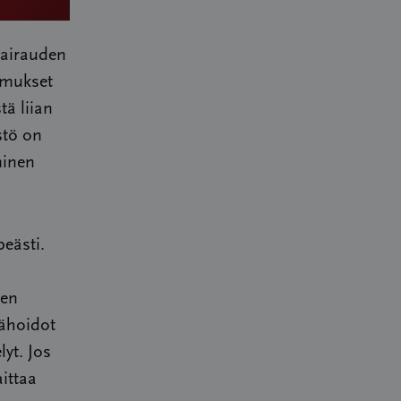
sairauden
kimukset
tä liian
stö on
minen
eästi.
ten
pähoidot
lyt. Jos
ittaa