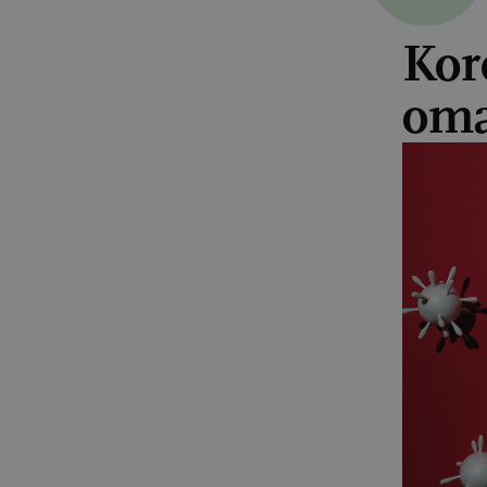
Kor
oma