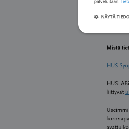
palveluitaan.
Tie
Viranomai
henkilöst
NÄYTÄ TIED
Mistä tie
HUS Syöp
HUSLABin
liittyvät
u
Useimmis
koronapal
avattu ko