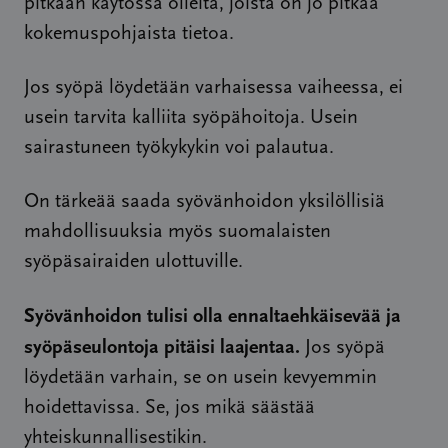
pitkään käytössä olleita, joista on jo pitkää
kokemuspohjaista tietoa.
Jos syöpä löydetään varhaisessa vaiheessa, ei
usein tarvita kalliita syöpähoitoja. Usein
sairastuneen työkykykin voi palautua.
On tärkeää saada syövänhoidon yksilöllisiä
mahdollisuuksia myös suomalaisten
syöpäsairaiden ulottuville.
Syövänhoidon tulisi olla ennaltaehkäisevää ja
syöpäseulontoja pitäisi laajentaa.
Jos syöpä
löydetään varhain, se on usein kevyemmin
hoidettavissa. Se, jos mikä säästää
yhteiskunnallisestikin.