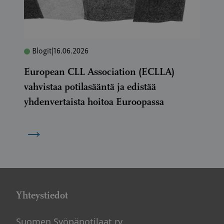
Blogit
|
16.06.2026
European CLL Association (ECLLA)
vahvistaa potilasääntä ja edistää
yhdenvertaista hoitoa Euroopassa
→
Yhteystiedot
Suomen Syöpäpotilaat ry