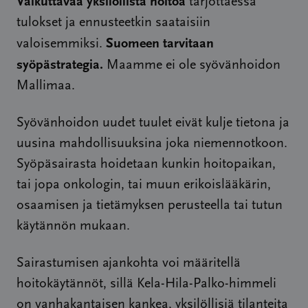
Vaikuttavaa yksilöllistä hoitoa
tarjottaessa
tulokset ja ennusteetkin saataisiin
Suomeen tarvitaan
valoisemmiksi.
syöpästrategia.
Maamme ei ole syövänhoidon
Mallimaa.
Syövänhoidon uudet tuulet eivät kulje tietona ja
uusina mahdollisuuksina joka niemennotkoon.
Syöpäsairasta hoidetaan kunkin hoitopaikan,
tai jopa onkologin, tai muun erikoislääkärin,
osaamisen ja tietämyksen perusteella tai tutun
käytännön mukaan.
Sairastumisen ajankohta voi määritellä
hoitokäytännöt, sillä Kela-Hila-Palko-himmeli
on vanhakantaisen kankea, yksilöllisiä tilanteita