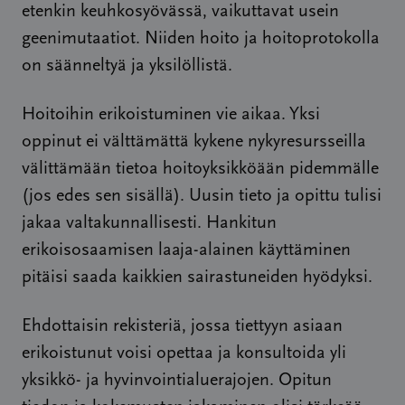
etenkin keuhkosyövässä, vaikuttavat usein
geenimutaatiot. Niiden hoito ja hoitoprotokolla
on säänneltyä ja yksilöllistä.
Hoitoihin erikoistuminen vie aikaa. Yksi
oppinut ei välttämättä kykene nykyresursseilla
välittämään tietoa hoitoyksikköään pidemmälle
(jos edes sen sisällä). Uusin tieto ja opittu tulisi
jakaa valtakunnallisesti. Hankitun
erikoisosaamisen laaja-alainen käyttäminen
pitäisi saada kaikkien sairastuneiden hyödyksi.
Ehdottaisin rekisteriä, jossa tiettyyn asiaan
erikoistunut voisi opettaa ja konsultoida yli
yksikkö- ja hyvinvointialuerajojen. Opitun