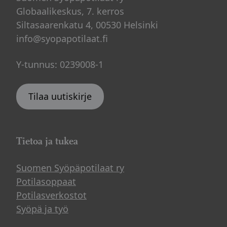
Globaalikeskus, 7. kerros
Siltasaarenkatu 4, 00530 Helsinki
info@syopapotilaat.fi
Y-tunnus: 0239008-1
Tilaa uutiskirje
Tietoa ja tukea
Suomen Syöpäpotilaat ry
Potilasoppaat
Potilasverkostot
Syöpä ja työ