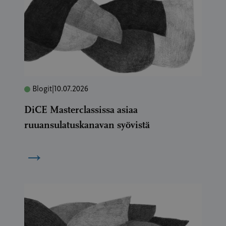
Blogit
|
10.07.2026
DiCE Masterclassissa asiaa
ruuansulatuskanavan syövistä
→