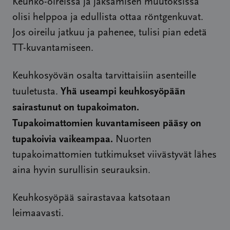
Keuhko-oireissa ja jaksamisen muutoksissa
olisi helppoa ja edullista ottaa röntgenkuvat.
Jos oireilu jatkuu ja pahenee, tulisi pian edetä
TT-kuvantamiseen.
Keuhkosyövän osalta tarvittaisiin asenteille
Yhä useampi keuhkosyöpään
tuuletusta.
sairastunut on tupakoimaton.
Tupakoimattomien kuvantamiseen pääsy on
tupakoivia vaikeampaa.
Nuorten
tupakoimattomien tutkimukset viivästyvät lähes
aina hyvin surullisin seurauksin.
Keuhkosyöpää sairastavaa katsotaan
leimaavasti.