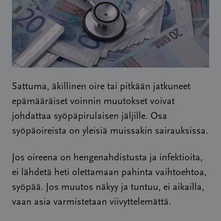
Sattuma, äkillinen oire tai pitkään jatkuneet
epämääräiset voinnin muutokset voivat
johdattaa syöpäpirulaisen jäljille. Osa
syöpäoireista on yleisiä muissakin sairauksissa.
Jos oireena on hengenahdistusta ja infektioita,
ei lähdetä heti olettamaan pahinta vaihtoehtoa,
syöpää. Jos muutos näkyy ja tuntuu, ei aikailla,
vaan asia varmistetaan viivyttelemättä.