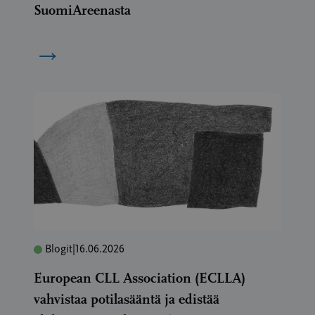
SuomiAreenasta
→
Blogit
|
16.06.2026
European CLL Association (ECLLA)
vahvistaa potilasääntä ja edistää