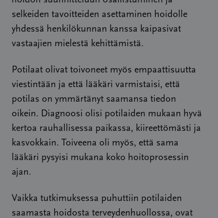
hoidon suunnitteluun osallistuminen ja
selkeiden tavoitteiden asettaminen hoidolle
yhdessä henkilökunnan kanssa kaipasivat
vastaajien mielestä kehittämistä.
Potilaat olivat toivoneet myös empaattisuutta
viestintään ja että lääkäri varmistaisi, että
potilas on ymmärtänyt saamansa tiedon
oikein. Diagnoosi olisi potilaiden mukaan hyvä
kertoa rauhallisessa paikassa, kiireettömästi ja
kasvokkain. Toiveena oli myös, että sama
lääkäri pysyisi mukana koko hoitoprosessin
ajan.
Vaikka tutkimuksessa puhuttiin potilaiden
saamasta hoidosta terveydenhuollossa, ovat