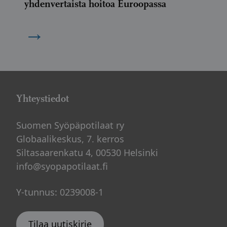
yhdenvertaista hoitoa Euroopassa
→
Yhteystiedot
Suomen Syöpäpotilaat ry
Globaalikeskus, 7. kerros
Siltasaarenkatu 4, 00530 Helsinki
info@syopapotilaat.fi
Y-tunnus: 0239008-1
Tilaa uutiskirje