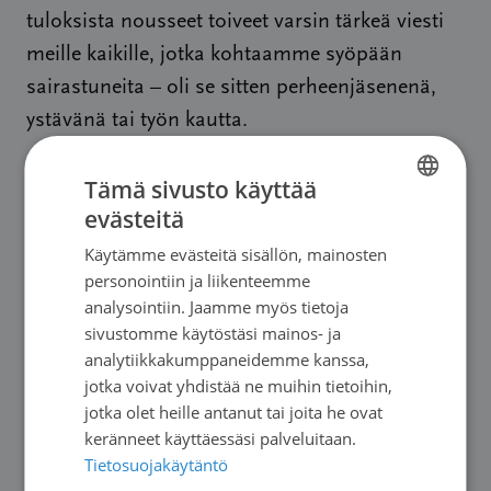
tuloksista nousseet toiveet varsin tärkeä viesti
meille kaikille, jotka kohtaamme syöpään
sairastuneita – oli se sitten perheenjäsenenä,
ystävänä tai työn kautta.
Nämä ovat pieniä, inhimillisiä tekoja, joilla
Tämä sivusto käyttää
voimme tukea syöpään
evästeitä
FINNISH
sairastunutta. Maailman syöpäpäivän
Käytämme evästeitä sisällön, mainosten
SWEDISH
kunniaksi (ja kaikkina päivänä sen jälkeen) me
personointiin ja liikenteemme
ENGLISH
analysointiin. Jaamme myös tietoja
voimme kaikki ottaa vinkistä vaarin ja kohdata
sivustomme käytöstäsi mainos- ja
syöpään sairastuneen myötätuntoisesti ja
analytiikkakumppaneidemme kanssa,
kunnioittaen.
jotka voivat yhdistää ne muihin tietoihin,
jotka olet heille antanut tai joita he ovat
keränneet käyttäessäsi palveluitaan.
Tietosuojakäytäntö