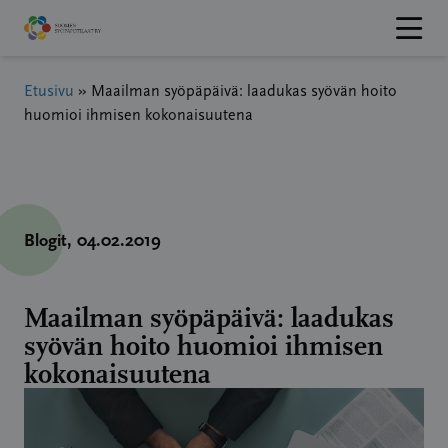
Hyppää
sisältöön
Etusivu
»
Maailman syöpäpäivä: laadukas syövän hoito
huomioi ihmisen kokonaisuutena
Blogit
, 04.02.2019
Maailman syöpäpäivä: laadukas
syövän hoito huomioi ihmisen
kokonaisuutena