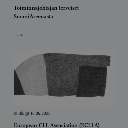
Toiminnajohtajan terveiset
SuomiAreenasta
→
Blogit
|
16.06.2026
European CLL Association (ECLLA)