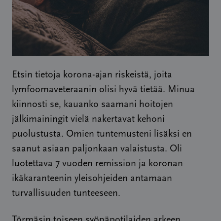
Etsin tietoja korona-ajan riskeistä, joita
lymfoomaveteraanin olisi hyvä tietää. Minua
kiinnosti se, kauanko saamani hoitojen
jälkimainingit vielä nakertavat kehoni
puolustusta. Omien tuntemusteni lisäksi en
saanut asiaan paljonkaan valaistusta. Oli
luotettava 7 vuoden remission ja koronan
ikäkaranteenin yleisohjeiden antamaan
turvallisuuden tunteeseen.
Törmäsin toiseen syöpäpotilaiden arkeen