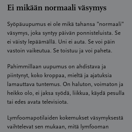
Ei mikään normaali väsymys
Syöpäuupumus ei ole mikä tahansa ”normaali”
väsymys, joka syntyy päivän ponnisteluista. Se
ei väisty lepäämällä. Uni ei auta. Se voi päin
vastoin vaikeutua. Se toistuu ja voi paheta.
Pahimmillaan uupumus on ahdistava ja
piintynyt, koko kroppaa, mieltä ja ajatuksia
lamauttava tuntemus. On haluton, voimaton ja
heikko olo, ei jaksa syödä, liikkua, käydä pesulla
tai edes avata televisiota.
Lymfoomapotilaiden kokemukset väsymyksestä
vaihtelevat sen mukaan, mitä lymfooman