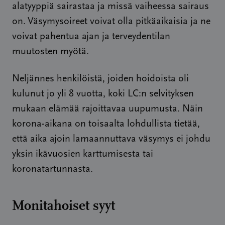
alatyyppiä sairastaa ja missä vaiheessa sairaus
on. Väsymysoireet voivat olla pitkäaikaisia ja ne
voivat pahentua ajan ja terveydentilan
muutosten myötä.
Neljännes henkilöistä, joiden hoidoista oli
kulunut jo yli 8 vuotta, koki LC:n selvityksen
mukaan elämää rajoittavaa uupumusta. Näin
korona-aikana on toisaalta lohdullista tietää,
että aika ajoin lamaannuttava väsymys ei johdu
yksin ikävuosien karttumisesta tai
koronatartunnasta.
Monitahoiset syyt