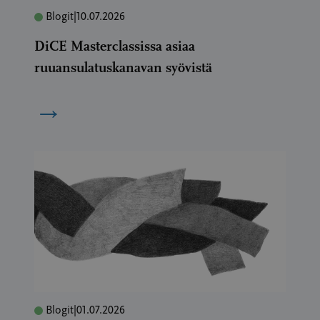
Blogit
|
10.07.2026
DiCE Masterclassissa asiaa
ruuansulatuskanavan syövistä
→
Blogit
|
01.07.2026