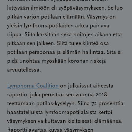
liittyvään ilmiöön eli syöpäväsymykseen. Se luo
pitkän varjon potilaan elämään. Väsymys on
yleisin lymfoomapotilaiden arkea painava
riippa. Siitä kärsitään sekä hoitojen aikana että
pitkään sen jälkeen. Siitä tulee kiinteä osa
potilaan persoonaa ja elämän hallintaa. Sitä ei
pidä unohtaa myöskään koronan riskejä
arvuutellessa.
Lymphoma Coalition
on julkaissut aiheesta
raportin, joka perustuu sen vuonna 2018
teettämään potilas-kyselyyn. Siinä 72 prosenttia
haastatelluista lymfoomapotilalaista kertoi
väsymyksen vaikuttavan kielteisesti elämäänsä.
Raportti avartaa kuvaa väsymyksen