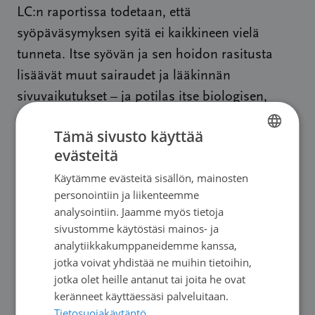
LC:n raportissa todetaan, että
syöpäväsymyksen syitä ei kaikkineen vielä
tunneta. Itse syövän ja sen hoidon rasitusta
lisäävät muut sairaudet ja lääkinnän
sivuvaikutukset – ja potilas itse biologisen,
psykologisen ja sosiaalisen taustansa
Tämä sivusto käyttää
perusteella. Erilaiset altistukset, tulehdukset ja
evästeitä
FINNISH
masennus vaikuttavat siihen, miten väsymys
Käytämme evästeitä sisällön, mainosten
meidän elämän laatuamme rapauttaa.
SWEDISH
personointiin ja liikenteemme
ENGLISH
analysointiin. Jaamme myös tietoja
Syöpäuupumuksen seulontaan, toteamiseen ja
sivustomme käytöstäsi mainos- ja
hoitoon
European Society for Medical
analytiikkakumppaneidemme kanssa,
Oncology
(ESMO) on laatinut ohjeistusta.
jotka voivat yhdistää ne muihin tietoihin,
jotka olet heille antanut tai joita he ovat
Väsymys on kuitenkin hyvin yksilöllinen olotila.
keränneet käyttäessäsi palveluitaan.
Sen toteaminen ja hoito riippuu ratkaisevasti
Tietosuojakäytäntö