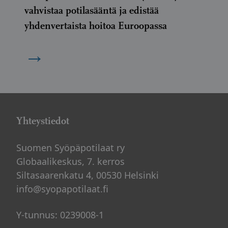
vahvistaa potilasääntä ja edistää
yhdenvertaista hoitoa Euroopassa
→
Yhteystiedot
Suomen Syöpäpotilaat ry
Globaalikeskus, 7. kerros
Siltasaarenkatu 4, 00530 Helsinki
info@syopapotilaat.fi
Y-tunnus: 0239008-1