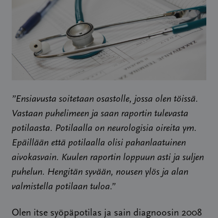
”Ensiavusta soitetaan osastolle, jossa olen töissä.
Vastaan puhelimeen ja saan raportin tulevasta
potilaasta. Potilaalla on neurologisia oireita ym.
Epäillään että potilaalla olisi pahanlaatuinen
aivokasvain. Kuulen raportin loppuun asti ja suljen
puhelun. Hengitän syvään, nousen ylös ja alan
valmistella potilaan tuloa.”
Olen itse syöpäpotilas ja sain diagnoosin 2008