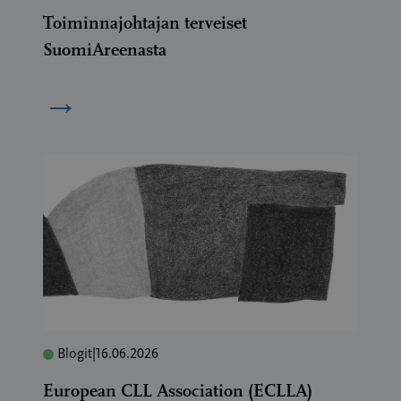
Toiminnajohtajan terveiset
SuomiAreenasta
→
Blogit
|
16.06.2026
European CLL Association (ECLLA)