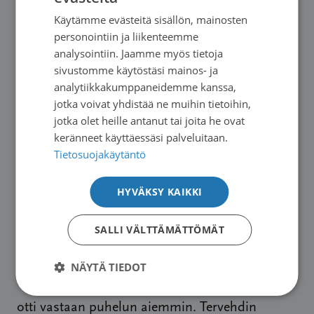
hyvin ja luonnollisesti sekä kuuntelemaan heitä
Käytämme evästeitä sisällön, mainosten
ja omaisia. Sisälläni koen myös että osaan
SWEDISH
personointiin ja liikenteemme
ymmärtää syöpäpotilaita vähän paremmin
ENGLISH
analysointiin. Jaamme myös tietoja
koska itse olen sairastanut syövän, vaikka kaikki
sivustomme käytöstäsi mainos- ja
potilaat ja syövät ovatkin erilaisia.
analytiikkakumppaneidemme kanssa,
jotka voivat yhdistää ne muihin tietoihin,
jotka olet heille antanut tai joita he ovat
Minusta on hienoa olla sairaanhoitaja ja
keränneet käyttäessäsi palveluitaan.
kohdata erilaisia potilaita ja myös
Tietosuojakäytäntö
syöpäpotilaita. Työssä pystyn tehdä hyvää työtä
vaikka itsekin olen syöpäpotilas ja minusta se
HYVÄKSY KAIKKI
on rikkaus että on itse tietoinen mitä
syöpäpotilaat voivat käydä läpi fyysisesti, mutta
SALLI VÄLTTÄMÄTTÖMÄT
myös henkisesti ja psyykkisesti.
NÄYTÄ TIEDOT
”Potilas saapuu osastolle, olen se hoitaja joka
otti vastaan puhelun aiemmin. Tervehdin