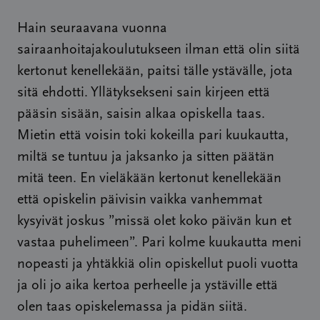
Hain seuraavana vuonna
sairaanhoitajakoulutukseen ilman että olin siitä
kertonut kenellekään, paitsi tälle ystävälle, jota
sitä ehdotti. Yllätyksekseni sain kirjeen että
pääsin sisään, saisin alkaa opiskella taas.
Mietin että voisin toki kokeilla pari kuukautta,
miltä se tuntuu ja jaksanko ja sitten päätän
mitä teen. En vieläkään kertonut kenellekään
että opiskelin päivisin vaikka vanhemmat
kysyivät joskus ”missä olet koko päivän kun et
vastaa puhelimeen”. Pari kolme kuukautta meni
nopeasti ja yhtäkkiä olin opiskellut puoli vuotta
ja oli jo aika kertoa perheelle ja ystäville että
olen taas opiskelemassa ja pidän siitä.