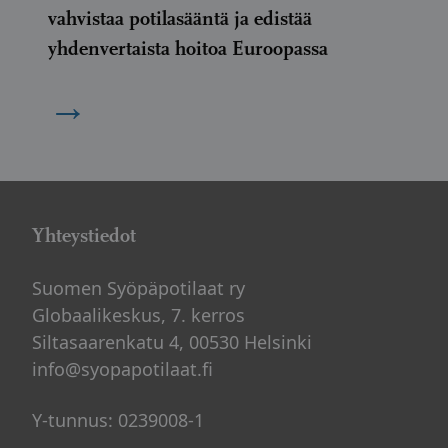
vahvistaa potilasääntä ja edistää
yhdenvertaista hoitoa Euroopassa
→
Yhteystiedot
Suomen Syöpäpotilaat ry
Globaalikeskus, 7. kerros
Siltasaarenkatu 4, 00530 Helsinki
info@syopapotilaat.fi
Y-tunnus: 0239008-1