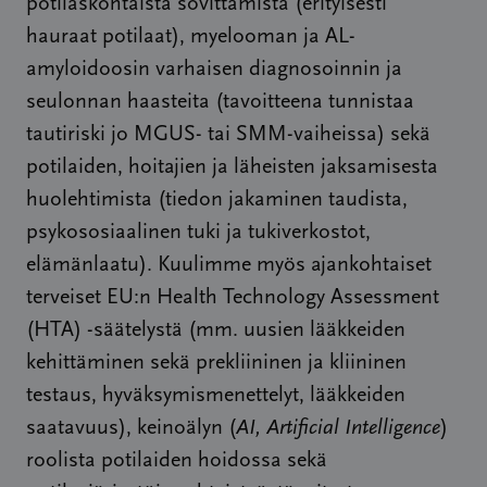
potilaskohtaista sovittamista (erityisesti
hauraat potilaat), myelooman ja AL-
amyloidoosin varhaisen diagnosoinnin ja
seulonnan haasteita (tavoitteena tunnistaa
tautiriski jo MGUS- tai SMM-vaiheissa) sekä
potilaiden, hoitajien ja läheisten jaksamisesta
huolehtimista (tiedon jakaminen taudista,
psykososiaalinen tuki ja tukiverkostot,
elämänlaatu). Kuulimme myös ajankohtaiset
terveiset EU:n Health Technology Assessment
(HTA) -säätelystä (mm. uusien lääkkeiden
kehittäminen sekä prekliininen ja kliininen
testaus, hyväksymismenettelyt, lääkkeiden
saatavuus), keinoälyn (
AI, Artificial Intelligence
)
roolista potilaiden hoidossa sekä