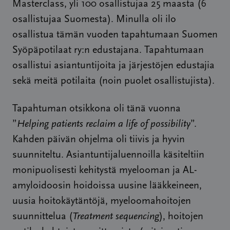
Masterclass, yli 100 osallistujaa 25 maasta (6
osallistujaa Suomesta). Minulla oli ilo
osallistua tämän vuoden tapahtumaan Suomen
Syöpäpotilaat ry:n edustajana. Tapahtumaan
osallistui asiantuntijoita ja järjestöjen edustajia
sekä meitä potilaita (noin puolet osallistujista).
Tapahtuman otsikkona oli tänä vuonna
”
Helping patients reclaim a life of possibility
”.
Kahden päivän ohjelma oli tiivis ja hyvin
suunniteltu. Asiantuntijaluennoilla käsiteltiin
monipuolisesti kehitystä myelooman ja AL-
amyloidoosin hoidoissa uusine lääkkeineen,
uusia hoitokäytäntöjä, myeloomahoitojen
suunnittelua (
Treatment sequencing
), hoitojen