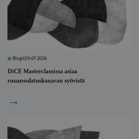
Blogit
|
10.07.2026
DiCE Masterclassissa asiaa
ruuansulatuskanavan syövistä
→