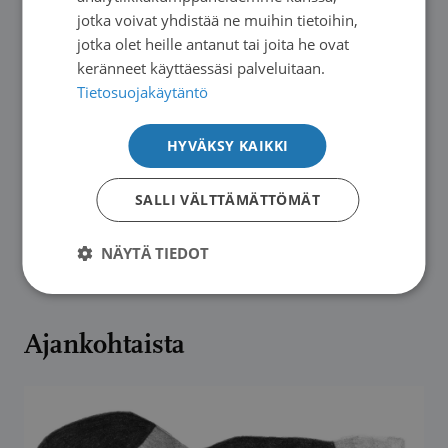
jotka voivat yhdistää ne muihin tietoihin,
Vuoden 2026 MPE Masterclass järjestetään
jotka olet heille antanut tai joita he ovat
Lissabonissa Portugalissa 24.-26.4.2026.
keränneet käyttäessäsi palveluitaan.
Tietosuojakäytäntö
Kari Lehtomäki
HYVÄKSY KAIKKI
Kirjoittaja on myeloomapotilas ja
SALLI VÄLTTÄMÄTTÖMÄT
myeloomaverkoston jäsen.
NÄYTÄ TIEDOT
Ajankohtaista