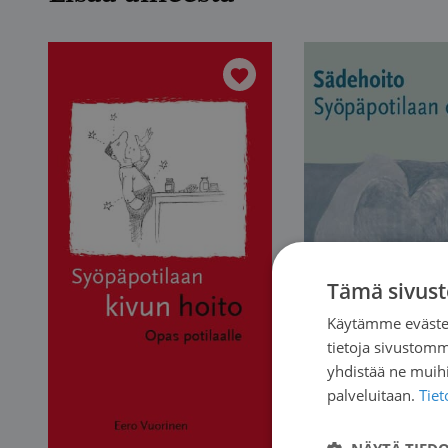
Tämä sivust
Käytämme evästei
tietoja sivustom
yhdistää ne muihin
palveluitaan.
Tie