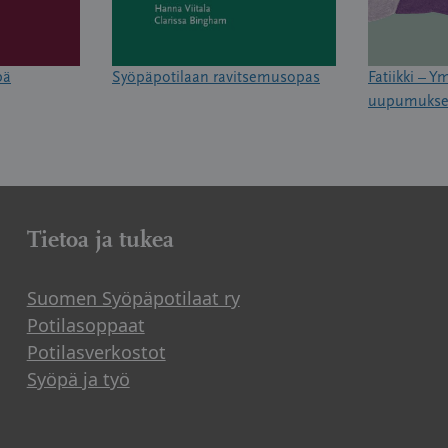
pä
Syöpäpotilaan ravitsemusopas
Fatiikki – 
uupumuks
Tietoa ja tukea
Suomen Syöpäpotilaat ry
Potilasoppaat
Potilasverkostot
Syöpä ja työ