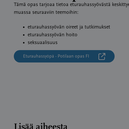
Tämä opas tarjoaa tietoa eturauhassyövästä keskitt
muassa seuraaviin teemoihin:
eturauhassyövän oireet ja tutkimukset
eturauhassyövän hoito
seksuaalisuus
Eturauhassyöpä - Potilaan opas FI
Lisää aiheesta