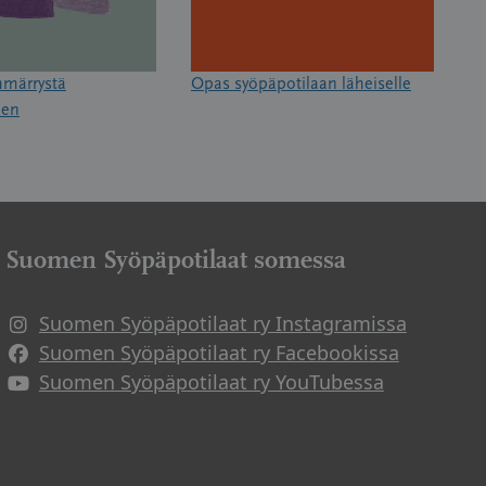
Ymmärrystä
Opas syöpäpotilaan läheiselle
een
Suomen Syöpäpotilaat somessa
Suomen Syöpäpotilaat ry Instagramissa
Suomen Syöpäpotilaat ry Facebookissa
Suomen Syöpäpotilaat ry YouTubessa