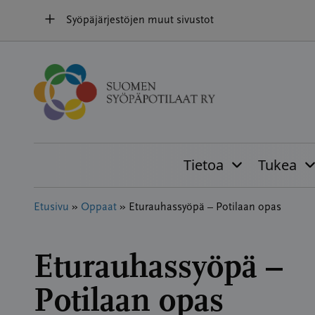
Hyppää
Syöpäjärjestöjen muut sivustot
sisältöön
Tietoa
Tukea
Etusivu
»
Oppaat
»
Eturauhassyöpä – Potilaan opas
Eturauhassyöpä –
Potilaan opas