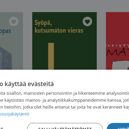
o käyttää evästeitä
tä sisällön, mainosten personointiin ja liikenteemme analysoint
me käytöstäsi mainos- ja analytiikkakumppaneidemme kanssa, jot
 tietoihin, jotka olet heille antanut tai joita he ovat keränneet kä
tosuojakäytäntö