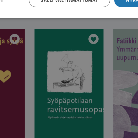
OT
SALLI VÄLTTÄMÄTTÖMÄT
HYVÄ
tilaan opas
Syöpä, kutsumaton vieras
Selviytyjän