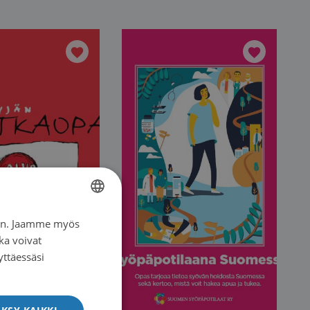
iin. Jaamme myös
FINNISH
ka voivat
SWEDISH
yttäessäsi
ENGLISH