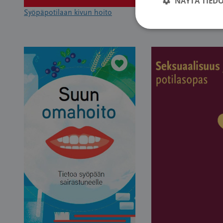
NÄYTÄ TIED
Syöpäpotilaan kivun hoito
Sädehoito – Syöpäpo