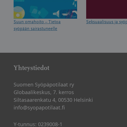
Suun omahoito – Tietoa
Seksuaalisuus ja syö
syöpään sairastuneelle
Yhteystiedot
Suomen Syöpäpotilaat ry
Globaalikeskus, 7. kerros
Siltasaarenkatu 4, 00530 Helsinki
info@syopapotilaat.fi
Y-tunnus: 0239008-1