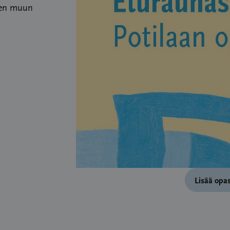
yen muun
Lisää opas