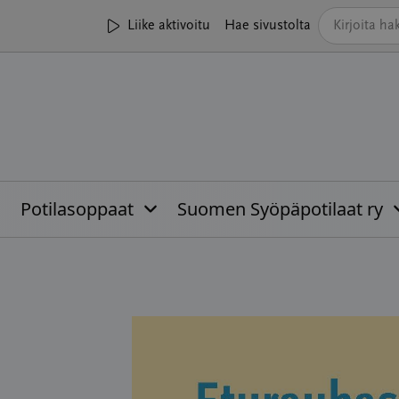
Liike aktivoitu
Hae sivustolta
Potilasoppaat
Suomen Syöpäpotilaat ry