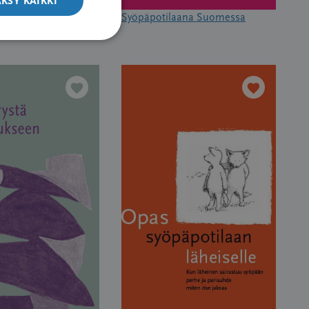
KSY KAIKKI
 matkaopas
Syöpäpotilaana Suomessa