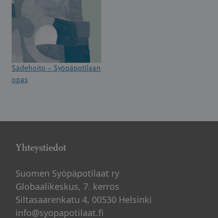
Sädehoito – Syöpäpotilaan
opas
Yhteystiedot
Suomen Syöpäpotilaat ry
Globaalikeskus, 7. kerros
Siltasaarenkatu 4, 00530 Helsinki
info@syopapotilaat.fi