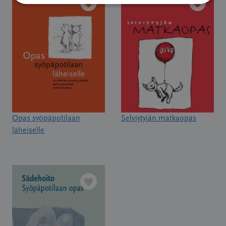
Opas syöpäpotilaan
Selviytyjän matkaopas
läheiselle