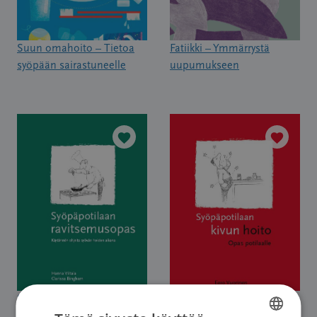
Suun omahoito – Tietoa
Fatiikki – Ymmärrystä
syöpään sairastuneelle
uupumukseen
Syöpäpotilaan
Syöpäpotilaan kivun hoito
ravitsemusopas