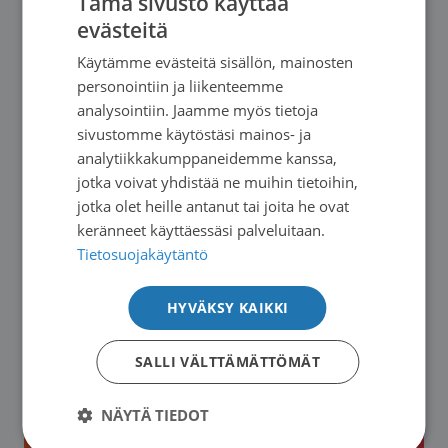
Tämä sivusto käyttää
evästeitä
FINNISH
Käytämme evästeitä sisällön, mainosten
SWEDISH
personointiin ja liikenteemme
ENGLISH
analysointiin. Jaamme myös tietoja
sivustomme käytöstäsi mainos- ja
analytiikkakumppaneidemme kanssa,
jotka voivat yhdistää ne muihin tietoihin,
jotka olet heille antanut tai joita he ovat
keränneet käyttäessäsi palveluitaan.
Tietosuojakäytäntö
HYVÄKSY KAIKKI
Syöpäpotilaana Suomessa
Ohjeita sinulle joka saat
syöpälääkehoitoa
SALLI VÄLTTÄMÄTTÖMÄT
NÄYTÄ TIEDOT