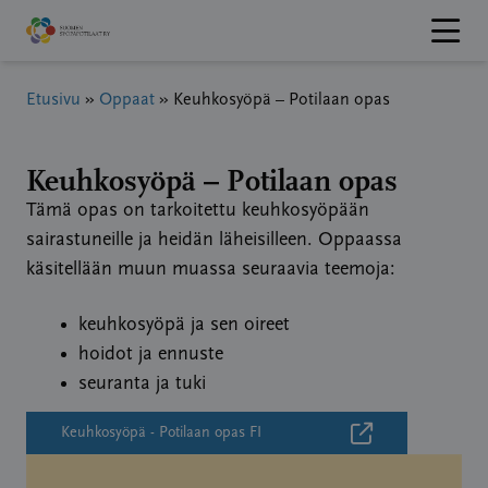
Hyppää
sisältöön
Etusivu
»
Oppaat
»
Keuhkosyöpä – Potilaan opas
Keuhkosyöpä – Potilaan opas
Tämä opas on tarkoitettu keuhkosyöpään
sairastuneille ja heidän läheisilleen. Oppaassa
käsitellään muun muassa seuraavia teemoja:
keuhkosyöpä ja sen oireet
hoidot ja ennuste
seuranta ja tuki
Keuhkosyöpä - Potilaan opas FI