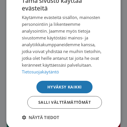
Tämä sivusto käyttää
evästeitä
FINNISH
Käytämme evästeitä sisällön, mainosten
SWEDISH
personointiin ja liikenteemme
ENGLISH
analysointiin. Jaamme myös tietoja
sivustomme käytöstäsi mainos- ja
analytiikkakumppaneidemme kanssa,
jotka voivat yhdistää ne muihin tietoihin,
jotka olet heille antanut tai joita he ovat
keränneet käyttäessäsi palveluitaan.
Tietosuojakäytäntö
HYVÄKSY KAIKKI
Syöpä, kutsumaton vieras
Fatiikki – Ymmärrystä
uupumukseen
SALLI VÄLTTÄMÄTTÖMÄT
NÄYTÄ TIEDOT