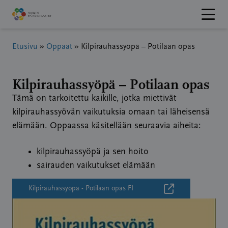
Hyppää
sisältöön
Etusivu
»
Oppaat
»
Kilpirauhassyöpä – Potilaan opas
Kilpirauhassyöpä – Potilaan opas
Tämä on tarkoitettu kaikille, jotka miettivät
kilpirauhassyövän vaikutuksia omaan tai läheisensä
elämään. Oppaassa käsitellään seuraavia aiheita:
kilpirauhassyöpä ja sen hoito
sairauden vaikutukset elämään
Kilpirauhassyöpä - Potilaan opas FI