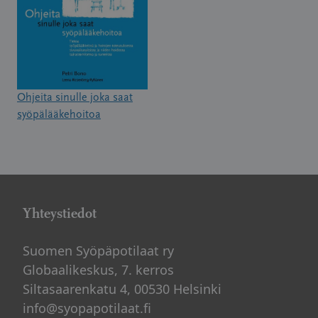
Ohjeita sinulle joka saat
syöpälääkehoitoa
Yhteystiedot
Suomen Syöpäpotilaat ry
Globaalikeskus, 7. kerros
Siltasaarenkatu 4, 00530 Helsinki
info@syopapotilaat.fi