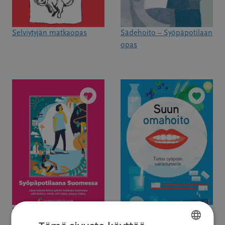
Selviytyjän matkaopas
Sädehoito – Syöpäpotilaan
opas
Syöpäpotilaana Suomessa
Suun omahoito – Tietoa
syöpään sairastuneelle