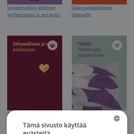
Syövänhoidon jälkeinen
Opas syöpäpotilaan
lymfaturvotus ja sen hoito
läheiselle
Seksuaalisuus ja syöpä
Fatiikki – Ymmärrystä
uupumukseen
Tämä sivusto käyttää
evästeitä
FINNISH