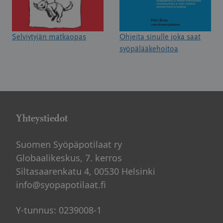
Selviytyjän matkaopas
Ohjeita sinulle joka saat
syöpälääkehoitoa
Yhteystiedot
Suomen Syöpäpotilaat ry
Globaalikeskus, 7. kerros
Siltasaarenkatu 4, 00530 Helsinki
info@syopapotilaat.fi
Y-tunnus: 0239008-1