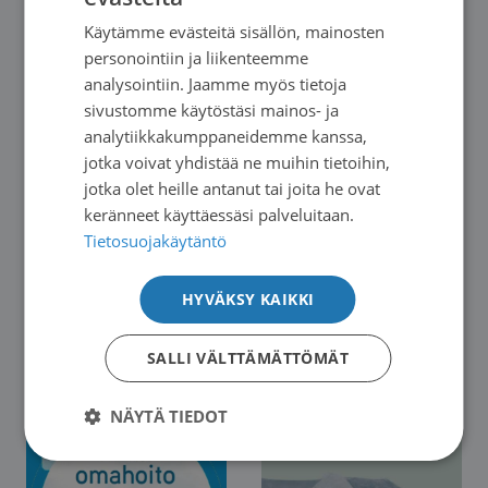
Käytämme evästeitä sisällön, mainosten
SWEDISH
personointiin ja liikenteemme
ENGLISH
analysointiin. Jaamme myös tietoja
sivustomme käytöstäsi mainos- ja
analytiikkakumppaneidemme kanssa,
jotka voivat yhdistää ne muihin tietoihin,
jotka olet heille antanut tai joita he ovat
keränneet käyttäessäsi palveluitaan.
Tietosuojakäytäntö
HYVÄKSY KAIKKI
Syöpä, kutsumaton vieras
Syöpäpotilaan kivun hoito
SALLI VÄLTTÄMÄTTÖMÄT
NÄYTÄ TIEDOT