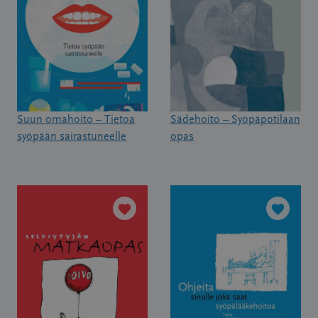
Suun omahoito – Tietoa
Sädehoito – Syöpäpotilaan
syöpään sairastuneelle
opas