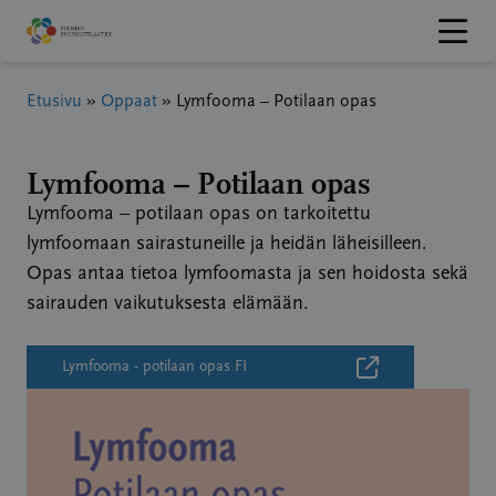
Hyppää
sisältöön
Etusivu
»
Oppaat
»
Lymfooma – Potilaan opas
Lymfooma – Potilaan opas
Lymfooma – potilaan opas on tarkoitettu
lymfoomaan sairastuneille ja heidän läheisilleen.
Opas antaa tietoa lymfoomasta ja sen hoidosta sekä
sairauden vaikutuksesta elämään.
Lymfooma - potilaan opas FI