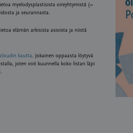
toa myelodysplastisista oireyhtymistä (=
idosta ja seurannasta.
etoa elämän arkisista asioista ja niistä
cloudin kautta
. Jokainen oppaasta löytyvä
talla, joten voit kuunnella koko listan läpi
t.