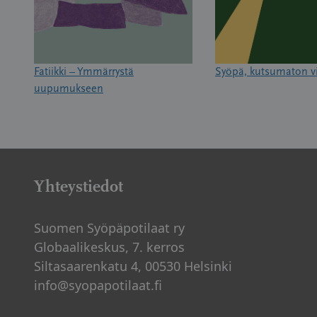
Fatiikki – Ymmärrystä
Syöpä, kutsumaton v
uupumukseen
Yhteystiedot
Suomen Syöpäpotilaat ry
Globaalikeskus, 7. kerros
Siltasaarenkatu 4, 00530 Helsinki
info@syopapotilaat.fi