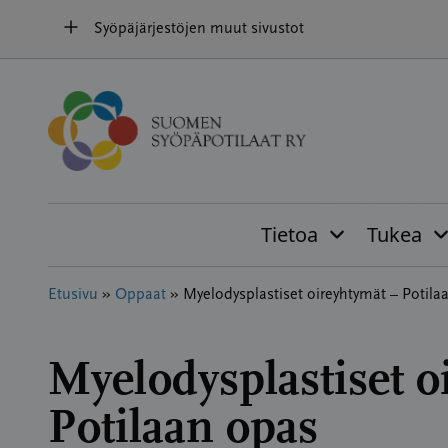
Hyppää
Syöpäjärjestöjen muut sivustot
sisältöön
Tietoa
Tukea
Etusivu
»
Oppaat
»
Myelodysplastiset oireyhtymät – Potila
Myelodysplastiset o
Potilaan opas