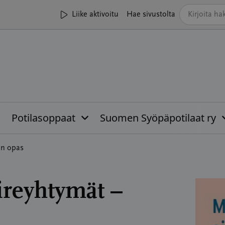
Liike aktivoitu
Hae sivustolta
Potilasoppaat
Suomen Syöpäpotilaat ry
an opas
ireyhtymät –