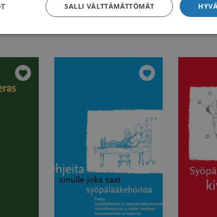
OT
SALLI VÄLTTÄMÄTTÖMÄT
HYVÄ
pä
Opas syöpäpotilaan läheiselle
Syöpäpotil