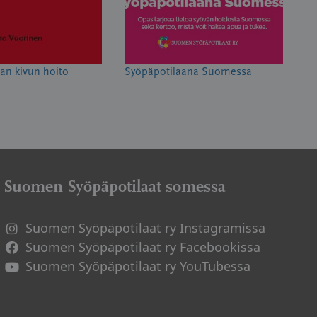
an kivun hoito
Syöpäpotilaana Suomessa
Suomen Syöpäpotilaat somessa
Suomen Syöpäpotilaat ry Instagramissa
Suomen Syöpäpotilaat ry Facebookissa
Suomen Syöpäpotilaat ry YouTubessa