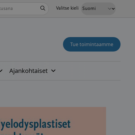
Hae
Valitse kieli
Tue toimintaamme
Ajankohtaiset