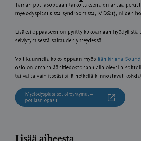
Tämän potilasoppaan tarkoituksena on antaa perustie
myelodysplastisista syndroomista, MDS:t), niiden ho
Lisäksi oppaaseen on pyritty kokoamaan hyödyllistä ti
selviytymisestä sairauden yhteydessä.
Voit kuunnella koko oppaan myös
äänikirjana Sound
osio on omana äänitiedostonaan alla olevalla soittolis
tai valita vain itseäsi sillä hetkellä kiinnostavat kohda
Myelodysplastiset oireyhtymät –
potilaan opas FI
Lisää aiheesta