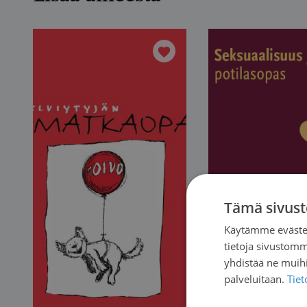
Tämä sivust
Käytämme evästei
tietoja sivustom
yhdistää ne muihin
palveluitaan.
Tie