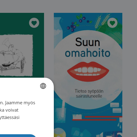
iin. Jaamme myös
FINNISH
ka voivat
SWEDISH
yttäessäsi
ENGLISH