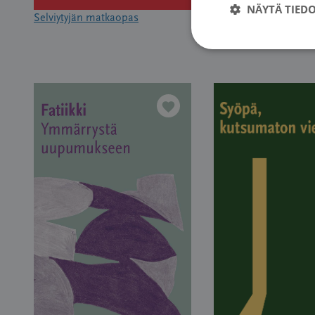
NÄYTÄ TIED
Selviytyjän matkaopas
Seksuaalisuus ja syö