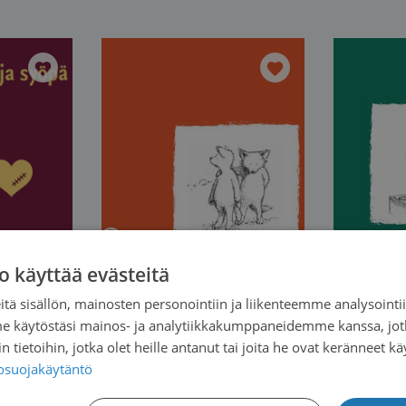
o käyttää evästeitä
tä sisällön, mainosten personointiin ja liikenteemme analysoint
me käytöstäsi mainos- ja analytiikkakumppaneidemme kanssa, jot
 tietoihin, jotka olet heille antanut tai joita he ovat keränneet kä
tosuojakäytäntö