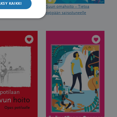
KSY KAIKKI
aan ravitsemusopas
Suun omahoito – Tietoa
syöpään sairastuneelle