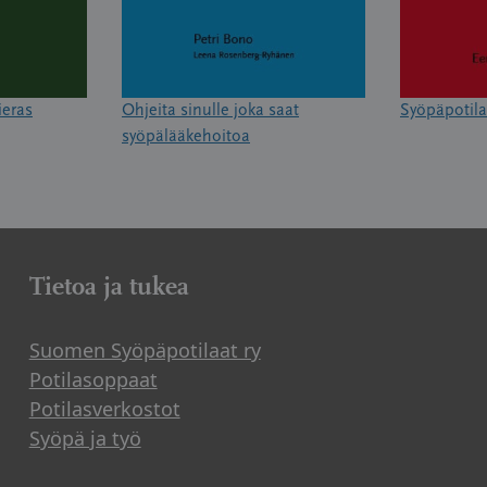
ieras
Ohjeita sinulle joka saat
Syöpäpotila
syöpälääkehoitoa
Tietoa ja tukea
Suomen Syöpäpotilaat ry
Potilasoppaat
Potilasverkostot
Syöpä ja työ