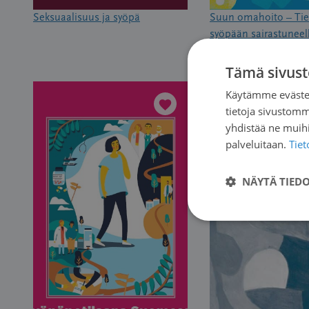
Seksuaalisuus ja syöpä
Suun omahoito – Tie
syöpään sairastuneel
Tämä sivust
Käytämme evästei
tietoja sivustom
yhdistää ne muihin
palveluitaan.
Tie
NÄYTÄ TIED