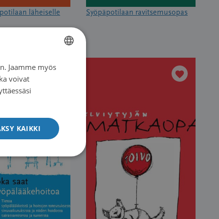
otilaan läheiselle
Syöpäpotilaan ravitsemusopas
iin. Jaamme myös
FINNISH
ka voivat
SWEDISH
yttäessäsi
ENGLISH
KSY KAIKKI