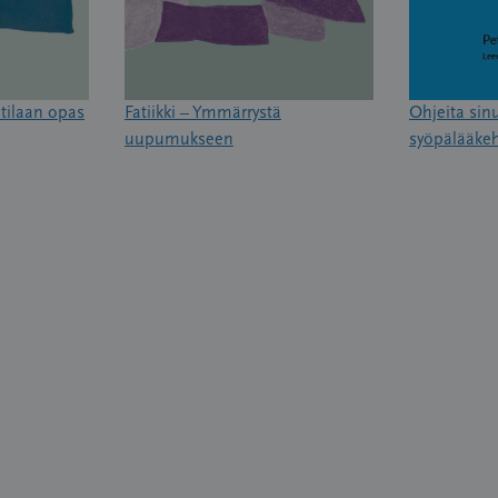
tilaan opas
Fatiikki – Ymmärrystä
Ohjeita sinu
uupumukseen
syöpälääke