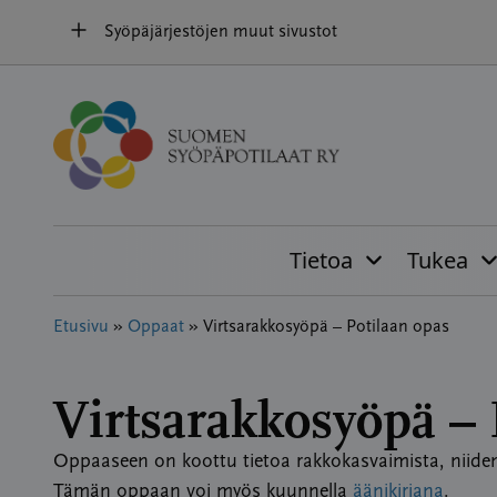
Hyppää
Syöpäjärjestöjen muut sivustot
sisältöön
Tietoa
Tukea
Etusivu
»
Oppaat
»
Virtsarakkosyöpä – Potilaan opas
Virtsarakkosyöpä – 
Oppaaseen on koottu tietoa rakkokasvaimista, niide
Tämän oppaan voi myös kuunnella
äänikirjana
.