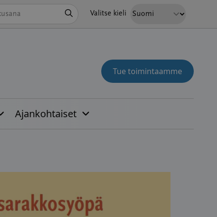
Hae
Valitse kieli
Tue toimintaamme
Ajankohtaiset