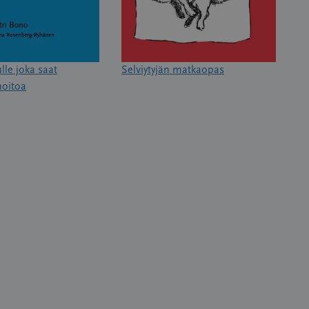
lle joka saat
Selviytyjän matkaopas
hoitoa