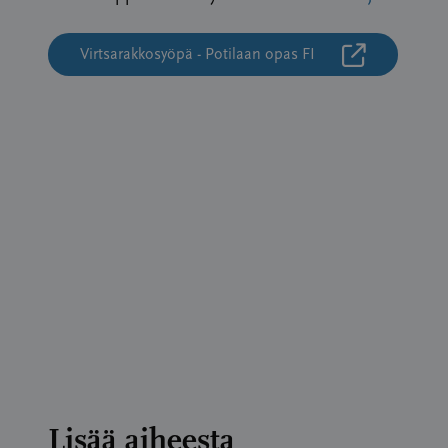
Virtsarakkosyöpä - Potilaan opas FI
Lisää aiheesta