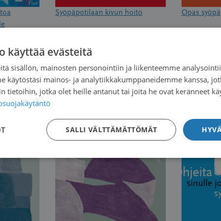
toa
Syöpäpotilaan kivun hoito
Opas syöpäp
le
o käyttää evästeitä
tä sisällön, mainosten personointiin ja liikenteemme analysoint
me käytöstäsi mainos- ja analytiikkakumppaneidemme kanssa, jot
 tietoihin, jotka olet heille antanut tai joita he ovat keränneet kä
tosuojakäytäntö
OT
SALLI VÄLTTÄMÄTTÖMÄT
HYVÄ