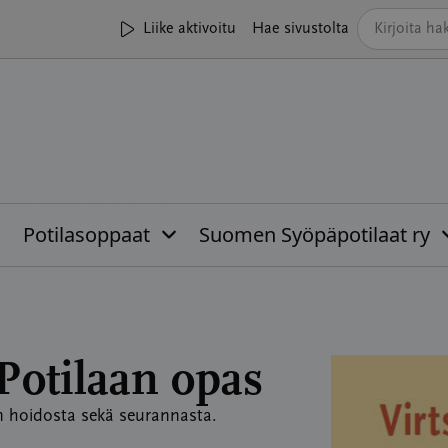
Liike aktivoitu
Hae sivustolta
Potilasoppaat
Suomen Syöpäpotilaat ry
Potilaan opas
n hoidosta sekä seurannasta.