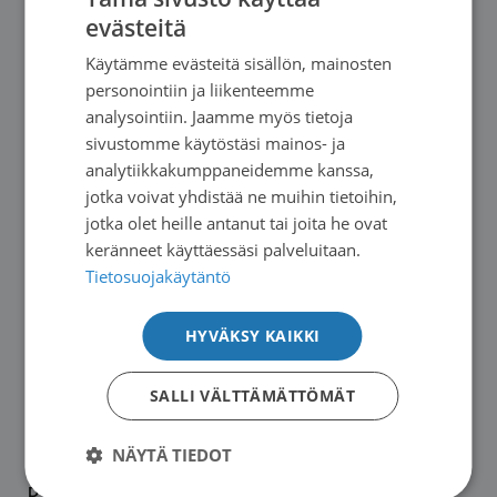
evästeitä
FINNISH
Potilasoppaamme on luettavissa ja tilattavissa
Käytämme evästeitä sisällön, mainosten
SWEDISH
verkkosivuiltamme
. Paperisen oppaan voi tilata
personointiin ja liikenteemme
ENGLISH
seuraavilla lomakkeilla:
analysointiin. Jaamme myös tietoja
sivustomme käytöstäsi mainos- ja
analytiikkakumppaneidemme kanssa,
Tilauslomake yksityishenkilöille
jotka voivat yhdistää ne muihin tietoihin,
Tilauslomake yhteisöille
jotka olet heille antanut tai joita he ovat
Tilauslomake syöpäyhdistyksille
keränneet käyttäessäsi palveluitaan.
Tietosuojakäytäntö
Otamme palautetta vastaan
HYVÄKSY KAIKKI
Potilasoppaistamme voi antaa palautetta
SALLI VÄLTTÄMÄTTÖMÄT
opaskohtaisesti
tämän lomakkeen
kautta.
Palautetta voi antaa nimettömästi.
NÄYTÄ TIEDOT
Palautteen ansiosta voimme kehittää koko