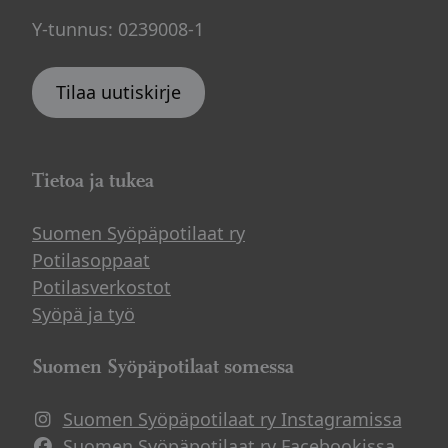
Y-tunnus: 0239008-1
Tilaa uutiskirje
Tietoa ja tukea
Suomen Syöpäpotilaat ry
Potilasoppaat
Potilasverkostot
Syöpä ja työ
Suomen Syöpäpotilaat somessa
Suomen Syöpäpotilaat ry Instagramissa
Suomen Syöpäpotilaat ry Facebookissa