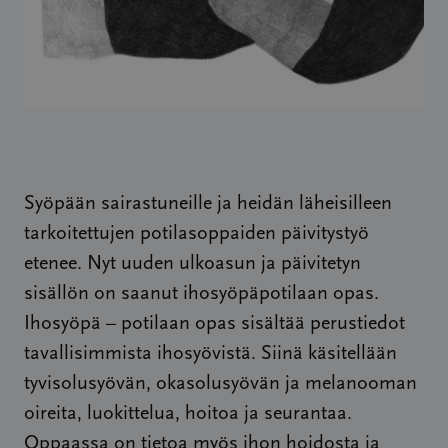
Syöpään sairastuneille ja heidän läheisilleen
tarkoitettujen potilasoppaiden päivitystyö
etenee. Nyt uuden ulkoasun ja päivitetyn
sisällön on saanut ihosyöpäpotilaan opas.
Ihosyöpä – potilaan opas sisältää perustiedot
tavallisimmista ihosyövistä. Siinä käsitellään
tyvisolusyövän, okasolusyövän ja melanooman
oireita, luokittelua, hoitoa ja seurantaa.
Oppaassa on tietoa myös ihon hoidosta ja