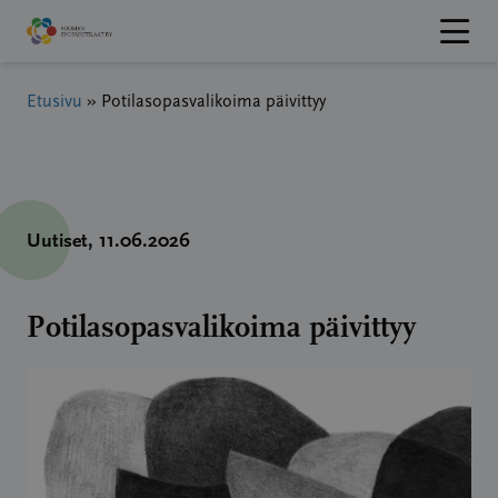
Hyppää
sisältöön
Etusivu
»
Potilasopasvalikoima päivittyy
Uutiset
, 11.06.2026
Potilasopasvalikoima päivittyy