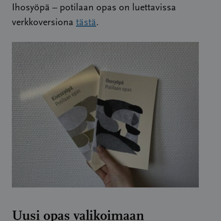
Ihosyöpä – potilaan opas on luettavissa
verkkoversiona
tästä
.
Uusi opas valikoimaan