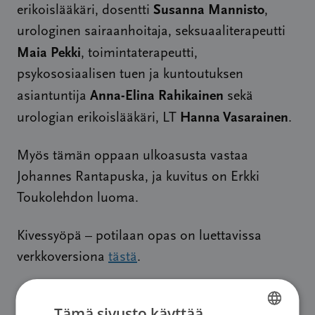
Susanna Mannisto
erikoislääkäri, dosentti
,
urologinen sairaanhoitaja, seksuaaliterapeutti
Maia Pekki
, toimintaterapeutti,
psykososiaalisen tuen ja kuntoutuksen
Anna-Elina Rahikainen
asiantuntija
sekä
Hanna Vasarainen
urologian erikoislääkäri, LT
.
Myös tämän oppaan ulkoasusta vastaa
Johannes Rantapuska, ja kuvitus on Erkki
Toukolehdon luoma.
Kivessyöpä – potilaan opas on luettavissa
verkkoversiona
tästä
.
Potilasoppaiden tilaus
Tämä sivusto käyttää